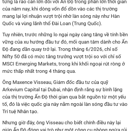
từng là rào cản lớn đối với Ấn Độ trong phần lớn thời gian
của năm nay, khi dòng vốn đổ dồn vào các thị trường
mang lại lợi nhuận vượt trội nhờ làn sóng này như Hàn
Quốc và vùng lãnh thổ Đài Loan (Trung Quốc).
Tuy nhiên, trước những lo ngại ngày càng tăng về tính bền
vững của xu hướng đầu tư đó, mối quan tâm dành cho Ấn
Độ đang dần quay trở lại. Trong tháng 6/2026, chỉ số
Nifty 50 đã có mức tăng trưởng vượt trội so với chỉ số
MSCI Emerging Markets, trong khi khối ngoại rút ròng ở
mức thấp nhất trong 4 tháng qua.
Ông Maxence Visseau, Giám đốc đầu tư của quỹ
Arkevium Capital tại Dubai, nhận định rằng sự bình lặng
của thị trường Ấn Độ thời gian qua bắt nguồn từ một yếu
tố, đó là việc quốc gia này nằm ngoài làn sóng đầu tư vào
Trí tuệ Nhân tạo.
Nhưng giờ đây, ông Visseau cho biết chính điều này lại
giúp Ấn Độ đóng vai trò như một công cụ phòng ngừa rủi