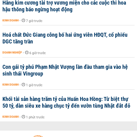
Hãng kim cương tài trợ vương miện cho các cuộc thi hoa
hậu thông báo ngừng hoạt động
KINH DOANH
-
7 giờ trước
Hoá chất Đức Giang công bố hai ứng viên HĐQT, cổ phiếu
DGC tăng trần
DOANH NGHIỆP
-
6 giờ trước
Con gái tỷ phú Phạm Nhật Vượng lần đầu tham gia vào hệ
sinh thái Vingroup
KINH DOANH
-
1 giờ trước
Khối tài sản hàng trăm tỷ của Huấn Hoa Hồng: Từ biệt thự
50 tỷ, dàn siêu xe hàng chục tỷ đến vườn tùng Nhật đắt đỏ
KINH DOANH
-
1 phút trước