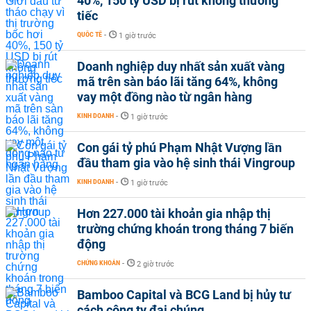
40%, 150 tỷ USD bị rút không thương
tiếc
QUỐC TẾ
-
1 giờ trước
Doanh nghiệp duy nhất sản xuất vàng
mã trên sàn báo lãi tăng 64%, không
vay một đồng nào từ ngân hàng
KINH DOANH
-
1 giờ trước
Con gái tỷ phú Phạm Nhật Vượng lần
đầu tham gia vào hệ sinh thái Vingroup
KINH DOANH
-
1 giờ trước
Hơn 227.000 tài khoản gia nhập thị
trường chứng khoán trong tháng 7 biến
động
CHỨNG KHOÁN
-
2 giờ trước
Bamboo Capital và BCG Land bị hủy tư
cách công ty đại chúng