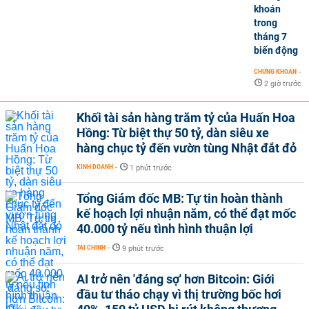
khoán
trong
tháng 7
biến động
CHỨNG KHOÁN
-
2 giờ trước
Khối tài sản hàng trăm tỷ của Huấn Hoa
Hồng: Từ biệt thự 50 tỷ, dàn siêu xe
hàng chục tỷ đến vườn tùng Nhật đắt đỏ
KINH DOANH
-
1 phút trước
Tổng Giám đốc MB: Tự tin hoàn thành
kế hoạch lợi nhuận năm, có thể đạt mốc
40.000 tỷ nếu tình hình thuận lợi
TÀI CHÍNH
-
9 phút trước
AI trở nên 'đáng sợ' hơn Bitcoin: Giới
đầu tư tháo chạy vì thị trường bốc hơi