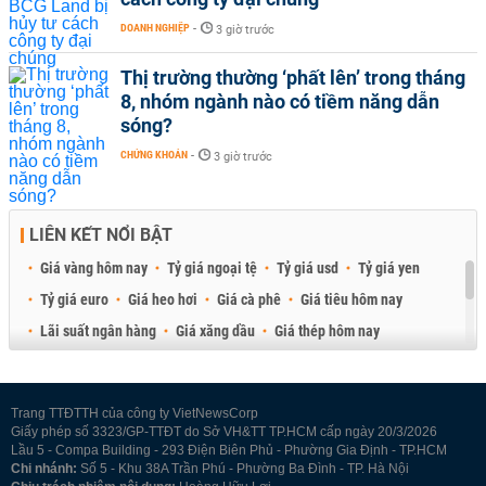
DOANH NGHIỆP
-
3 giờ trước
Thị trường thường ‘phất lên’ trong tháng
8, nhóm ngành nào có tiềm năng dẫn
sóng?
CHỨNG KHOÁN
-
3 giờ trước
LIÊN KẾT NỔI BẬT
Giá vàng hôm nay
Tỷ giá ngoại tệ
Tỷ giá usd
Tỷ giá yen
Tỷ giá euro
Giá heo hơi
Giá cà phê
Giá tiêu hôm nay
Lãi suất ngân hàng
Giá xăng dầu
Giá thép hôm nay
Giá sầu riêng
Giá thịt heo
Giá gạo
Giá cao su
Best Retail Brokers
Diễn đàn đầu tư Việt Nam 2026
Trang TTĐTTH của công ty VietNewsCorp
Giấy phép số 3323/GP-TTĐT do Sở VH&TT TP.HCM cấp ngày 20/3/2026
Lầu 5 - Compa Building - 293 Điện Biên Phủ - Phường Gia Định - TP.HCM
Chi nhánh:
Số 5 - Khu 38A Trần Phú - Phường Ba Đình - TP. Hà Nội