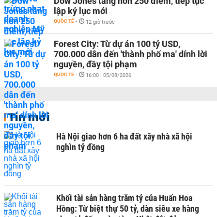
Dow Jones tăng hơn 250 điểm, tiếp tục
lập kỷ lục mới
QUỐC TẾ
-
12 giờ trước
Forest City: Từ dự án 100 tỷ USD,
700.000 dân đến 'thành phố ma' dính lời
nguyền, đầy tội phạm
QUỐC TẾ
-
16:00 | 05/08/2026
Tin mới
Hà Nội giao hơn 6 ha đất xây nhà xã hội
nghìn tỷ đồng
Khối tài sản hàng trăm tỷ của Huấn Hoa
Hồng: Từ biệt thự 50 tỷ, dàn siêu xe hàng