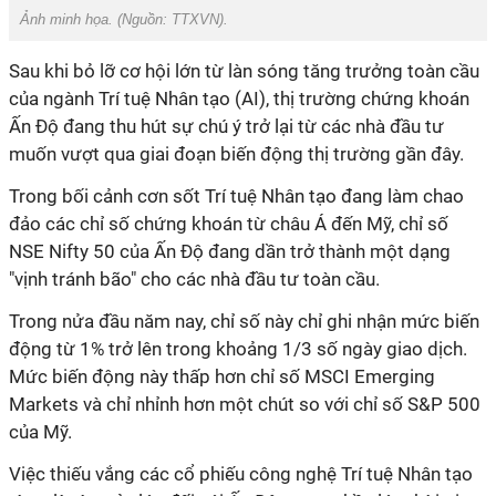
Ảnh minh họa. (Nguồn:
TTXVN
).
Sau khi bỏ lỡ cơ hội lớn từ làn sóng tăng trưởng toàn cầu
của ngành Trí tuệ Nhân tạo (AI), thị trường chứng khoán
Ấn Độ đang thu hút sự chú ý trở lại từ các nhà đầu tư
muốn vượt qua giai đoạn biến động thị trường gần đây.
Trong bối cảnh cơn sốt Trí tuệ Nhân tạo đang làm chao
đảo các chỉ số chứng khoán từ châu Á đến Mỹ, chỉ số
NSE Nifty 50 của Ấn Độ đang dần trở thành một dạng
"vịnh tránh bão" cho các nhà đầu tư toàn cầu.
Trong nửa đầu năm nay, chỉ số này chỉ ghi nhận mức biến
động từ 1% trở lên trong khoảng 1/3 số ngày giao dịch.
Mức biến động này thấp hơn chỉ số MSCI Emerging
Markets và chỉ nhỉnh hơn một chút so với chỉ số S&P 500
của Mỹ.
Việc thiếu vắng các cổ phiếu công nghệ Trí tuệ Nhân tạo