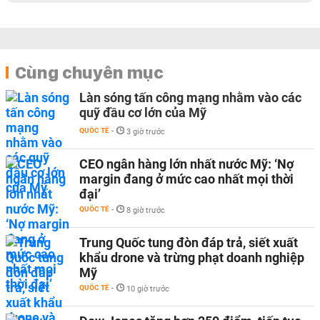
Cùng chuyên mục
Làn sóng tấn công mạng nhằm vào các
quỹ đầu cơ lớn của Mỹ
QUỐC TẾ
-
3 giờ trước
CEO ngân hàng lớn nhất nước Mỹ: ‘Nợ
margin đang ở mức cao nhất mọi thời
đại’
QUỐC TẾ
-
8 giờ trước
Trung Quốc tung đòn đáp trả, siết xuất
khẩu drone và trừng phạt doanh nghiệp
Mỹ
QUỐC TẾ
-
10 giờ trước