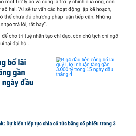
 một trợ lý ảo và cũng là trợ lý chính của ông, còn
ý số hai. "AI sẽ tư vấn các hoạt động lập kế hoạch,
ó thể chưa đủ phương pháp luận tiếp cận. Những
 tạo trả lời, rất hay".
 để cho trí tuệ nhân tạo chỉ đạo, còn chủ tịch chỉ ngồi
i tại đại hội.
g bố lãi
tăng gần
5 ngày đầu
: Dự kiến tiếp tục chia cổ tức bằng cổ phiếu trong 3