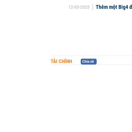
Thêm một Big4 đề
12-03-2025
TÀI CHÍNH
Chia sẻ