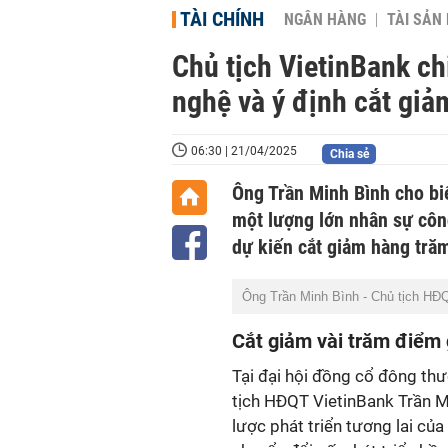
TÀI CHÍNH
NGÂN HÀNG
TÀI SẢN
Chủ tịch VietinBank ch
nghệ và ý định cắt giả
06:30 | 21/04/2025
Chia sẻ
Ông Trần Minh Bình cho biế
một lượng lớn nhân sự côn
dự kiến cắt giảm hàng tră
Ông Trần Minh Bình - Chủ tịch HĐQT
Cắt giảm vài trăm điểm g
Tại đại hội đồng cổ đông th
tịch HĐQT VietinBank Trần M
lược phát triển tương lai c