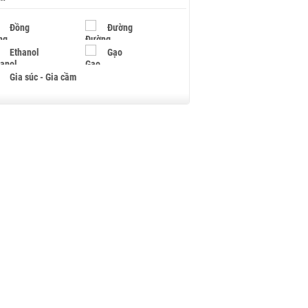
Đồng
Đường
Ethanol
Gạo
Gia súc - Gia cầm
Giấy
Gỗ
Hạt điều
Hồ tiêu - Hạt tiêu
Khí đốt
Kim loại khác
Mắc ca
Muối
Ngũ cốc
Nhựa - Hạt nhựa
Palladium
Phân bón