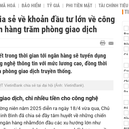
 MÃ HOÁ
BẢO HIỂM
TỶ GIÁ
PHI TIỀN MẶT
TÀI CHÍNH TIÊ
T
ia sẻ về khoản đầu tư lớn về công
m hàng trăm phòng giao dịch
t trong thời gian tới ngân hàng sẽ tuyển dụng
g nghệ thông tin với mức lương cao, đồng thời
m phòng giao dịch truyền thống.
 VietinBank chia sẻ tại đại hội (Ảnh:
VietinBank
).
iao dịch, chi nhiều tiền cho công nghệ
ường niên năm 2025 diễn ra ngày 18/4 vừa qua, Chủ
inh Bình đã chia sẻ đầy tâm huyết về những chiến
ủa ngân hàng nhằmđón đầu các xu hướng lớn như