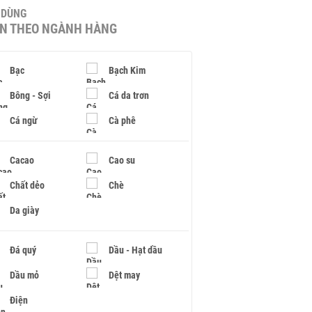
U DÙNG
IN THEO NGÀNH HÀNG
Bạc
Bạch Kim
Bông - Sợi
Cá da trơn
Cá ngừ
Cà phê
Cacao
Cao su
Chất dẻo
Chè
Da giày
Đá quý
Dầu - Hạt dầu
Dầu mỏ
Dệt may
Điện