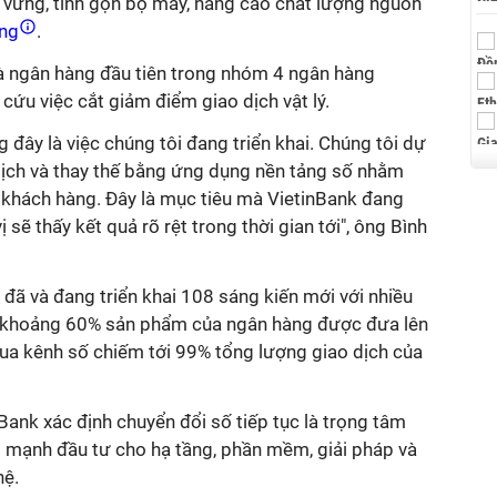
n vững, tinh gọn bộ máy, nâng cao chất lượng nguồn
ộng
.
là ngân hàng đầu tiên trong nhóm 4 ngân hàng
ứu việc cắt giảm điểm giao dịch vật lý.
 đây là việc chúng tôi đang triển khai. Chúng tôi dự
 dịch và thay thế bằng ứng dụng nền tảng số nhằm
 khách hàng. Đây là mục tiêu mà VietinBank đang
sẽ thấy kết quả rõ rệt trong thời gian tới", ông Bình
 đã và đang triển khai 108 sáng kiến mới với nhiều
ó khoảng 60% sản phẩm của ngân hàng được đưa lên
qua kênh số chiếm tới 99% tổng lượng giao dịch của
ank xác định chuyển đổi số tiếp tục là trọng tâm
g mạnh đầu tư cho hạ tầng, phần mềm, giải pháp và
hệ.