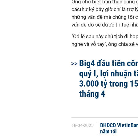
Ông cho biết bản thân cũng có
cácthư ký bây giờ chỉ là trợ l
những vấn đề mà chúng tôi c
vấn đề đó sẽ được trí tuệ nhân
"Có lẽ sau này chủ tịch đi họp
nghe và vỗ tay", ông chia sẻ vu
Big4 đầu tiên côn
quý I, lợi nhuận 
3.000 tỷ trong 1
tháng 4
ĐHĐCĐ VietinBank
18-04-2025
năm tới