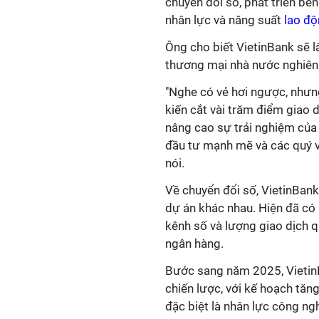
chuyển đổi số, phát triển bề
nhân lực và năng suất
lao đ
Ông cho biết VietinBank sẽ 
thương mại nhà nước nghiên c
"Nghe có vẻ hơi ngược, nhưng
kiến cắt vài trăm điểm giao
nâng cao sự trải nghiệm của
đầu tư mạnh mẽ và các quý vị 
nói.
Về chuyển đổi số, VietinBank
dự án khác nhau. Hiện đã c
kênh số và lượng giao dịch 
ngân hàng.
Bước sang năm 2025, VietinB
chiến lược, với kế hoạch tăn
đặc biệt là nhân lực công ng