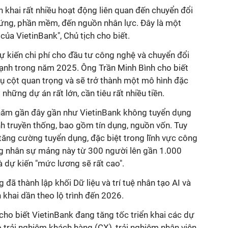
n khai rất nhiều hoạt động liên quan đến chuyển đổi
 cứng, phần mềm, đến nguồn nhân lực. Đây là một
của VietinBank", Chủ tịch cho biết.
ự kiến chi phí cho đầu tư công nghệ và chuyển đổi
ạnh trong năm 2025. Ông Trần Minh Bình cho biết
rụ cột quan trọng và sẽ trở thành một mô hình đặc
những dự án rất lớn, cần tiêu rất nhiều tiền.
 năm gần đây gần như VietinBank không tuyển dụng
h truyền thống, bao gồm tín dụng, nguồn vốn. Tuy
tăng cường tuyển dụng, đặc biệt trong lĩnh vực công
ng nhân sự mảng này từ 300 người lên gần 1.000
 dự kiến "mức lương sẽ rất cao".
đã thành lập khối Dữ liệu và trí tuệ nhân tạo AI và
 khai dần theo lộ trình đến 2026.
 cho biết VietinBank đang tăng tốc triển khai các dự
 trải nghiệm khách hàng (CX), trải nghiệm nhân viên