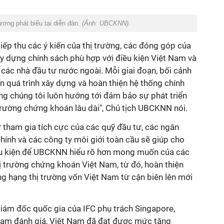
ng phát biểu tại diễn đàn.
(Ảnh: UBCKNN).
iếp thu các ý kiến của thị trường, các đóng góp của
y dựng chính sách phù hợp với điều kiện Việt Nam và
ác nhà đầu tư nước ngoài. Mỗi giai đoạn, bối cảnh
n quá trình xây dựng và hoàn thiện hệ thống chính
ng chúng tôi luôn hướng tới đảm bảo sự phát triển
trường chứng khoán lâu dài", Chủ tịch UBCKNN nói.
ham gia tích cực của các quỹ đầu tư, các ngân
chính và các công ty môi giới toàn cầu sẽ giúp cho
iều kiện để UBCKNN hiểu rõ hơn mong muốn của các
hị trường chứng khoán Việt Nam, từ đó, hoàn thiện
g hạng thị trường vốn Việt Nam từ cận biên lên mới
iám đốc quốc gia của IFC phụ trách Singapore,
lam đánh giá, Việt Nam đã đạt được mức tăng