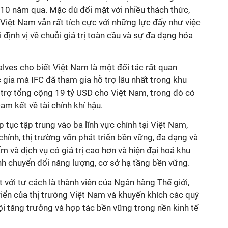
0 năm qua. Mặc dù đối mặt với nhiều thách thức,
 Việt Nam vẫn rất tích cực với những lực đẩy như việc
i định vị về chuỗi giá trị toàn cầu và sự đa dạng hóa
ves cho biết Việt Nam là một đối tác rất quan
gia mà IFC đã tham gia hỗ trợ lâu nhất trong khu
 trợ tổng cộng 19 tỷ USD cho Việt Nam, trong đó có
am kết về tài chính khí hậu.
ếp tục tập trung vào ba lĩnh vực chính tại Việt Nam,
chính, thị trường vốn phát triển bền vững, đa dạng và
m và dịch vụ có giá trị cao hơn và hiện đại hoá khu
ình chuyển đổi năng lượng, cơ sở hạ tầng bền vững.
 với tư cách là thành viên của Ngân hàng Thế giới,
riển của thị trường Việt Nam và khuyến khích các quý
i tăng trưởng và hợp tác bền vững trong nền kinh tế