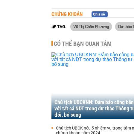
CHỨNG KHOÁN
Chia sẻ
Vũ Thị Chân Phương
Dự thảo 
TAG:
CÓ THỂ BẠN QUAN TÂM
Chủ tịch UBCKNN: Đảm bảo công bằn
với tất cả NĐT trong dự thảo Thông t
đổi, bổ sung
Chủ tịch UBCK nêu 5 nhiệm vụ trọng tâm 
chứng khoán năm 2024