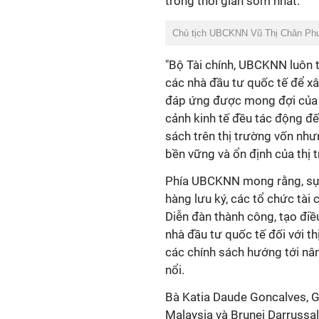
trong thời gian sớm nhất.
Chủ tịch UBCKNN Vũ Thị Chân Phươ
"Bộ Tài chính, UBCKNN luôn t
các nhà đầu tư quốc tế để xâ
đáp ứng được mong đợi của c
cảnh kinh tế đều tác động đế
sách trên thị trường vốn như
bền vững và ổn định của thị 
Phía UBCKNN mong rằng, sự t
hàng lưu ký, các tổ chức tài 
Diễn đàn thành công, tạo đ
nhà đầu tư quốc tế đối với t
các chính sách hướng tới nân
nổi.
Bà Katia Daude Goncalves, G
Malaysia và Brunei Darrussa