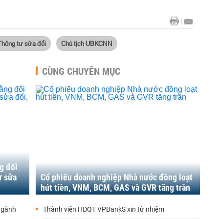
Thông tư sửa đổi
Chủ tịch UBKCNN
CÙNG CHUYÊN MỤC
g đối
ư sửa
Cổ phiếu doanh nghiệp Nhà nước đồng loạt
hút tiền, VNM, BCM, GAS và GVR tăng trần
ngành
Thành viên HĐQT VPBankS xin từ nhiệm