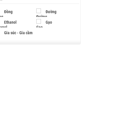
Đồng
Đường
Ethanol
Gạo
Gia súc - Gia cầm
Giấy
Gỗ
Hạt điều
Hồ tiêu - Hạt tiêu
Khí đốt
Kim loại khác
Mắc ca
Muối
Ngũ cốc
Nhựa - Hạt nhựa
Palladium
Phân bón