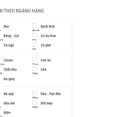
IN THEO NGÀNH HÀNG
Bạc
Bạch Kim
Bông - Sợi
Cá da trơn
Cá ngừ
Cà phê
Cacao
Cao su
Chất dẻo
Chè
Da giày
Đá quý
Dầu - Hạt dầu
Dầu mỏ
Dệt may
Điện