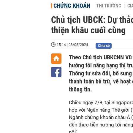
CHỨNG KHOÁN
THỊ TRƯỜNG
GI
Chủ tịch UBCK: Dự thả
thiện khâu cuối cùng
15:14 | 08/08/2024
Chia sẻ
Theo Chủ tịch UBKCNN Vũ 
hướng tới nâng hạng thị t
Thông tư sửa đổi, bổ sung 
thanh toán bù trừ, về hoạ
thông tin.
Chiều ngày 7/8, tại Singap
hợp với Ngân hàng Thế giới (
Ngành chứng khoán châu Á (
đến thực tiễn hướng tới nâng
nổi".