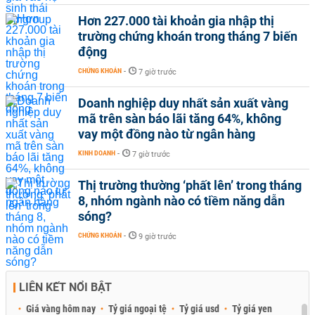
Hơn 227.000 tài khoản gia nhập thị
trường chứng khoán trong tháng 7 biến
động
CHỨNG KHOÁN
-
7 giờ trước
Doanh nghiệp duy nhất sản xuất vàng
mã trên sàn báo lãi tăng 64%, không
vay một đồng nào từ ngân hàng
KINH DOANH
-
7 giờ trước
Thị trường thường ‘phất lên’ trong tháng
8, nhóm ngành nào có tiềm năng dẫn
sóng?
CHỨNG KHOÁN
-
9 giờ trước
LIÊN KẾT NỔI BẬT
Giá vàng hôm nay
Tỷ giá ngoại tệ
Tỷ giá usd
Tỷ giá yen