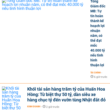
Tổng
Giám đốc
MB: Tự
tin hoàn
thành kế
hoạch lợi
nhuận
năm, có
thể đạt
mốc
40.000 tỷ
nếu tình
hình
thuận lợi
TÀI CHÍNH
-
6 giờ trước
Khối tài sản hàng trăm tỷ của Huấn Hoa
Hồng: Từ biệt thự 50 tỷ, dàn siêu xe
hàng chục tỷ đến vườn tùng Nhật đắt đỏ
KINH DOANH
-
2 giờ trước