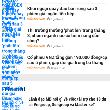
Khối ngoại quay đầu bán ròng sau 3
phiên giải ngân liên tiếp
CHỨNG KHOÁN
-
8 giờ trước
Thị trường thường ‘phất lên’ trong tháng
8, nhóm ngành nào có tiềm năng dẫn
sóng?
CHỨNG KHOÁN
-
9 giờ trước
Cổ phiếu VNZ tăng gần 190.000 đồng/cp
sau 5 phiên, gấp đôi giá trong ba tháng
CHỨNG KHOÁN
-
12 giờ trước
Tin mới
Lãnh đạo MB nói gì về việc tài trợ cho 18 dự
án Vingroup, Sungroup và Masterise?