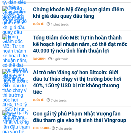
Chứng khoán Mỹ đồng loạt giảm điểm
khi giá dầu quay đầu tăng
QUỐC TẾ
-
1 phút trước
Tổng Giám đốc MB: Tự tin hoàn thành
kế hoạch lợi nhuận năm, có thể đạt mốc
40.000 tỷ nếu tình hình thuận lợi
TÀI CHÍNH
-
6 giờ trước
AI trở nên 'đáng sợ' hơn Bitcoin: Giới
đầu tư tháo chạy vì thị trường bốc hơi
40%, 150 tỷ USD bị rút không thương
tiếc
QUỐC TẾ
-
7 giờ trước
Con gái tỷ phú Phạm Nhật Vượng lần
đầu tham gia vào hệ sinh thái Vingroup
KINH DOANH
-
7 giờ trước