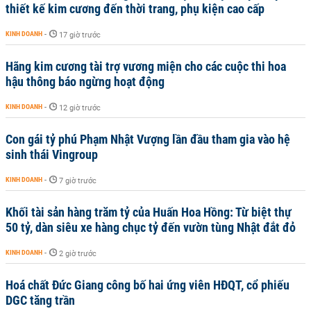
thiết kế kim cương đến thời trang, phụ kiện cao cấp
KINH DOANH
-
17 giờ trước
Hãng kim cương tài trợ vương miện cho các cuộc thi hoa
hậu thông báo ngừng hoạt động
KINH DOANH
-
12 giờ trước
Con gái tỷ phú Phạm Nhật Vượng lần đầu tham gia vào hệ
sinh thái Vingroup
KINH DOANH
-
7 giờ trước
Khối tài sản hàng trăm tỷ của Huấn Hoa Hồng: Từ biệt thự
50 tỷ, dàn siêu xe hàng chục tỷ đến vườn tùng Nhật đắt đỏ
KINH DOANH
-
2 giờ trước
Hoá chất Đức Giang công bố hai ứng viên HĐQT, cổ phiếu
DGC tăng trần