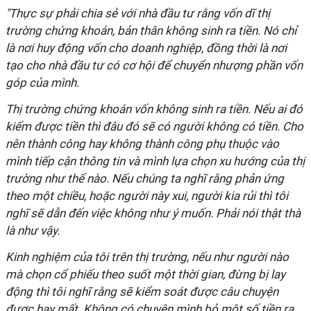
"Thực sự phải chia sẻ với nhà đầu tư
rằng
vốn dĩ thị
trường chứng khoán, bản thân không sinh ra tiền. Nó chỉ
là nơi huy động vốn cho doanh nghiệp, đồng thời là nơi
tạo cho nhà đầu tư có cơ hội để chuyển nhượng phần vốn
góp của mình.
Thị trường chứng khoán vốn không sinh ra tiền. Nếu ai đó
kiếm được tiền thì đâu đó sẽ có người không có tiền. Cho
nên thành công hay không thành công phụ thuộc vào
mình tiếp cận thông tin và mình lựa chọn xu hướng của thị
trường như thế nào. Nếu chúng ta nghĩ rằng phản ứng
theo một chiều, hoặc người này xui, người kia
r
ủi thì tôi
nghĩ
sẽ
dẫn đến
việc
không như ý muốn. Phải nói thật thà
là như vậy.
Kinh nghiệm của tôi trên thị trường, nếu như người nào
mà chọn cổ phiếu theo suốt một thời gian, đừng bị lay
động thì tôi nghĩ rằng sẽ kiểm soát được câu chuyện
được hay mất. Không có chuyện mình bỏ một số tiền ra