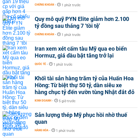
CHỨNG KHOÁN
-
1 phút trước
Quy mô quỹ PYN Elite giảm hơn 2.100
tỷ đồng sau tháng 7 ‘tồi tệ’
CHỨNG KHOÁN
-
1 phút trước
Iran xem xét cấm tàu Mỹ qua eo biển
Hormuz, giá dầu bật tăng trở lại
QUỐC TẾ
-
1 phút trước
Khối tài sản hàng trăm tỷ của Huấn Hoa
Hồng: Từ biệt thự 50 tỷ, dàn siêu xe
hàng chục tỷ đến vườn tùng Nhật đắt đỏ
KINH DOANH
-
5 giờ trước
Sản lượng thép Mỹ phục hồi nhờ thuế
quan
HÀNG HÓA
-
1 phút trước