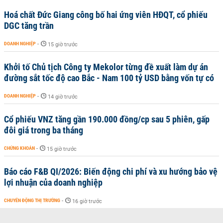
Hoá chất Đức Giang công bố hai ứng viên HĐQT, cổ phiếu
DGC tăng trần
DOANH NGHIỆP
-
15 giờ trước
Khởi tố Chủ tịch Công ty Mekolor từng đề xuất làm dự án
đường sắt tốc độ cao Bắc - Nam 100 tỷ USD bằng vốn tự có
DOANH NGHIỆP
-
14 giờ trước
Cổ phiếu VNZ tăng gần 190.000 đồng/cp sau 5 phiên, gấp
đôi giá trong ba tháng
CHỨNG KHOÁN
-
15 giờ trước
Báo cáo F&B QI/2026: Biến động chi phí và xu hướng bảo vệ
lợi nhuận của doanh nghiệp
CHUYỂN ĐỘNG THỊ TRƯỜNG
-
16 giờ trước