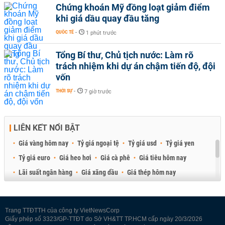
Chứng khoán Mỹ đồng loạt giảm điểm
khi giá dầu quay đầu tăng
QUỐC TẾ
-
1 phút trước
Tổng Bí thư, Chủ tịch nước: Làm rõ
trách nhiệm khi dự án chậm tiến độ, đội
vốn
THỜI SỰ
-
7 giờ trước
LIÊN KẾT NỔI BẬT
Giá vàng hôm nay
Tỷ giá ngoại tệ
Tỷ giá usd
Tỷ giá yen
Tỷ giá euro
Giá heo hơi
Giá cà phê
Giá tiêu hôm nay
Lãi suất ngân hàng
Giá xăng dầu
Giá thép hôm nay
Giá sầu riêng
Giá thịt heo
Giá gạo
Giá cao su
Best Retail Brokers
Diễn đàn đầu tư Việt Nam 2026
Trang TTĐTTH của công ty VietNewsCorp
Giấy phép số 3323/GP-TTĐT do Sở VH&TT TP.HCM cấp ngày 20/3/2026