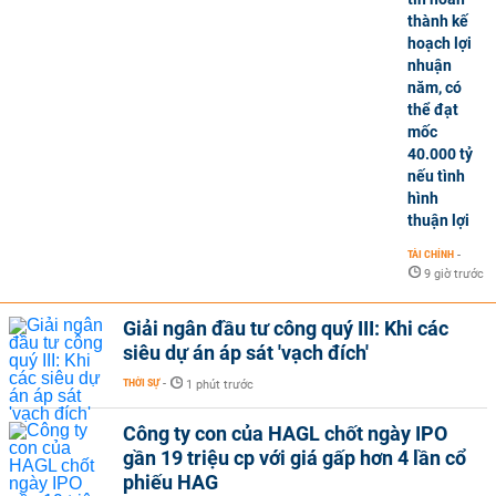
thành kế
hoạch lợi
nhuận
năm, có
thể đạt
mốc
40.000 tỷ
nếu tình
hình
thuận lợi
TÀI CHÍNH
-
9 giờ trước
Giải ngân đầu tư công quý III: Khi các
siêu dự án áp sát 'vạch đích'
THỜI SỰ
-
1 phút trước
Công ty con của HAGL chốt ngày IPO
gần 19 triệu cp với giá gấp hơn 4 lần cổ
phiếu HAG