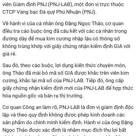
viên Giám định PNJ (PNJ-LAB), một đơn vị trực thuộc
CTCP Vàng bạc Đá quý Phú Nhuận (PNJ).
Về hành vi của cá nhân ông Đặng Ngọc Thảo, cơ quan
điều tra cáo buộc ông đã câu kết với các cá nhân trong
đường dây để mua kim cương nhập lậu có thông số
không trùng khớp với giấy chứng nhận kiểm định GIA với
giá rẻ.
Sau đó, theo cáo buộc, lợi dụng kiến thức chuyên môn,
ông Thảo đã mài bỏ mã số GIA được khắc trên viên kim
cương, khắc lại mã số của PNJ-LAB. Tiếp đó, ông cấp
giấy chứng nhận kiểm định mới của PNJ-LAB để hợp thức
hóa nguồn gốc và bán ra thị trường.
Cơ quan Công an làm rõ, PNJ-LAB là đơn vị giám định độc
lập và theo quy định không được phép kinh doanh các
sản phẩm do chính mình kiểm định. Hành vi của ông Đặng
Ngọc Thảo được xác định là nhằm mục đích thu lợi bất