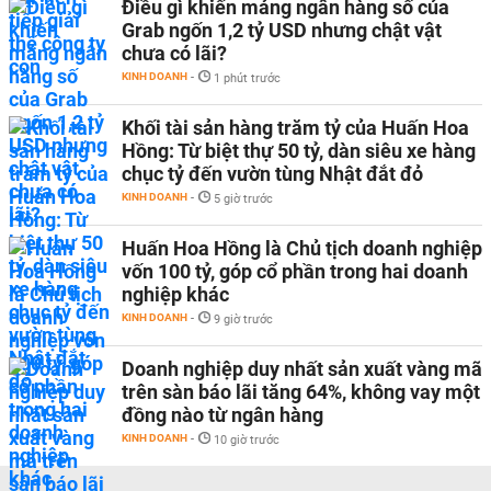
Điều gì khiến mảng ngân hàng số của
Grab ngốn 1,2 tỷ USD nhưng chật vật
chưa có lãi?
KINH DOANH
-
1 phút trước
Khối tài sản hàng trăm tỷ của Huấn Hoa
Hồng: Từ biệt thự 50 tỷ, dàn siêu xe hàng
chục tỷ đến vườn tùng Nhật đắt đỏ
KINH DOANH
-
5 giờ trước
Huấn Hoa Hồng là Chủ tịch doanh nghiệp
vốn 100 tỷ, góp cổ phần trong hai doanh
nghiệp khác
KINH DOANH
-
9 giờ trước
Doanh nghiệp duy nhất sản xuất vàng mã
trên sàn báo lãi tăng 64%, không vay một
đồng nào từ ngân hàng
KINH DOANH
-
10 giờ trước