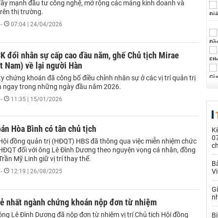
 đẩy mạnh đầu tư công nghệ, mở rộng các mảng kinh doanh và
trên thị trường.
-
07:04 | 24/04/2026
K đổi nhân sự cấp cao đầu năm, ghế Chủ tịch Mirae
t Nam) về lại người Hàn
y chứng khoán đã công bố điều chỉnh nhân sự ở các vị trí quản trị
h ngay trong những ngày đầu năm 2026.
-
11:35 | 15/01/2026
án Hòa Bình có tân chủ tịch
Kế
0
Hội đồng quản trị (HĐQT) HBS đã thông qua việc miễn nhiệm chức
c
 HĐQT đối với ông Lê Đình Dương theo nguyện vọng cá nhân, đồng
rần Mỹ Linh giữ vị trí thay thế.
Bà
V
-
12:19 | 26/08/2025
G
n
trẻ nhất ngành chứng khoán nộp đơn từ nhiệm
ông Lê Đình Dương đã nộp đơn từ nhiệm vị trí Chủ tịch Hội đồng
Bị