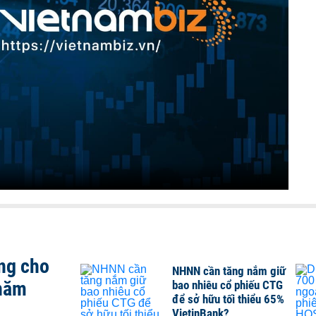
ng cho
NHNN cần tăng nắm giữ
 năm
bao nhiêu cổ phiếu CTG
để sở hữu tối thiểu 65%
VietinBank?