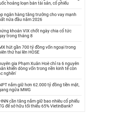
Palladium
Phân bón
ốc hoảng loạn bán tài sản, cổ phiếu
Rau - Củ -Quả
Sắt thép
op ngân hàng tăng trưởng cho vay mạnh
hất nửa đầu năm 2026
Sữa
hứng khoán VIX chốt ngày chia cổ tức
gay trong tháng 8
Than
Thức ăn chăn nuôi
MX hút gần 700 tỷ đồng vốn ngoại trong
iên thứ hai lên HOSE
Thủy hải sản khác
Tôm
huyên gia Phạm Xuân Hoè chỉ ra 6 nguyên
Vàng
ân khiến dòng vốn trong nền kinh tế còn
ắc nghẽn'
VLXD khác
Xăng dầu
NPT nắm giữ hơn 62.000 tỷ đồng tiền mặt,
gang ngửa MWG
Xi măng - Clynker
HNN cần tăng nắm giữ bao nhiêu cổ phiếu
G để sở hữu tối thiểu 65% VietinBank?