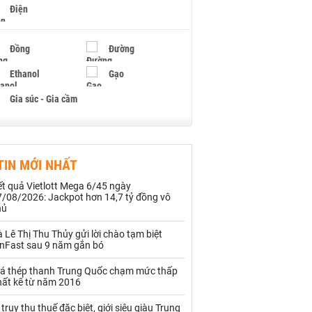
Điện
Đồng
Đường
Ethanol
Gạo
Gia súc - Gia cầm
Giấy
Gỗ
TIN MỚI NHẤT
Hạt điều
Hồ tiêu - Hạt tiêu
t quả Vietlott Mega 6/45 ngày
Khí đốt
7/08/2026: Jackpot hơn 14,7 tỷ đồng vô
hủ
Kim loại khác
Mắc ca
 Lê Thị Thu Thủy gửi lời chào tạm biệt
inFast sau 9 năm gắn bó
Muối
Ngũ cốc
iá thép thanh Trung Quốc chạm mức thấp
Nhựa - Hạt nhựa
hất kể từ năm 2016
 truy thu thuế đặc biệt, giới siêu giàu Trung