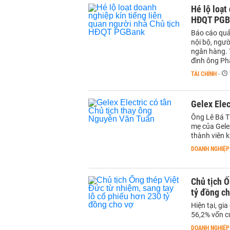
Hé lộ loạt
HĐQT PGB
Báo cáo quả
nội bộ, ngườ
ngân hàng. T
đình ông P
TÀI CHÍNH
-
Gelex Elec
Ông Lê Bá T
mẹ của Gelex
thành viên 
DOANH NGHIỆP
Chủ tịch Ố
tỷ đồng ch
Hiện tại, gi
56,2% vốn c
DOANH NGHIỆP