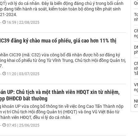
Qu
QT) với lý do cá nhân. Đây là biến động đáng chú ý trong bối cảnh
 đang tiến hành rà soát, kiểm toán toàn bộ dòng tiền phát sinh
021-2024.
T
n
-
16:59 | 22/08/2025
C
n
IC39 đăng ký chào mua cổ phiếu, giá cao hơn 11% thị
D
ph
phần CIC39 (mã: C32) vừa công bố đã nhận được hồ sơ đăng ký
g khai cổ phiếu từ ông Từ Vĩnh Trung, Chủ tịch Hội đồng Quản trị,
C
7.
nh
't
-
11:20 | 03/07/2025
V
n
án UP: Chủ tịch và một thành viên HĐQT xin từ nhiệm,
họp ĐHĐCĐ bất thường
N
CT
khoán UP vừa công bố thông tin về việc ông Cao Tấn Thành nộp
 vị trí Chủ tịch Hội đồng Quản trị (HĐQT) và ông Vũ Việt Bảo từ
 Thành viên HĐQT, đều vì lý do cá nhân.
-
07:45 | 25/06/2025