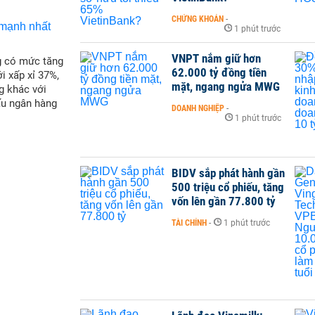
CHỨNG KHOÁN
-
1 phút trước
VNPT nắm giữ hơn
g có mức tăng
62.000 tỷ đồng tiền
i xấp xỉ 37%,
mặt, ngang ngửa MWG
g khác với
ấu ngân hàng
DOANH NGHIỆP
-
1 phút trước
BIDV sắp phát hành gần
500 triệu cổ phiếu, tăng
vốn lên gần 77.800 tỷ
TÀI CHÍNH
-
1 phút trước