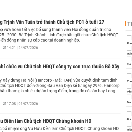
g Trịnh Văn Tuấn trở thành Chủ tịch PC1 ở tuổi 27
T
p vừa hoàn tất việc bổ sung thành viên Hội đồng quản trị cho
25 - 2030. Bà Trịnh Khánh Linh được bầu giữ chức Chủ tịch HĐQT
iến động nhân sự cấp cao tại doanh nghiệp.
-
14:21 | 24/07/2026
hỉ chức vụ Chủ tịch HĐQT công ty con trực thuộc Bộ Xây
y Xây dựng Hà Nội (Hancorp - Mã: HAN) vừa quyết định tạm đình
 Chủ tịch HĐQT đối với ông Đậu Văn Diện kể từ ngày 29/6. Hancorp
thầu tham gia nhiều dự án trọng điểm, trong đó có sân bay Long
-
17:08 | 01/07/2026
u Điền làm Chủ tịch HĐQT Chứng khoán HD
ệc bổ nhiệm ông Vũ Hữu Điền làm Chủ tịch HĐQT, Chứng khoán HD