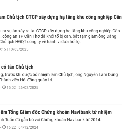
iam Chủ tịch CTCP xây dựng hạ tầng khu công nghiệp Cần
u ra vụ án xảy ra tại CTCP xây dựng hạ tầng khu công nghiệp Cần
, công an TP Cần Thơ đã khởi tố bị can, bắt tạm giam ông Đặng
hủ tịch HĐQT công ty về hành vi đưa hối lộ.
9:15 | 10/03/2025
 có tân Chủ tịch
ing, trước khi được bổ nhiệm làm Chủ tịch, ông Nguyễn Lâm Dũng
hành viên Hội đồng quản trị.
-
15:02 | 26/02/2025
kiêm Tổng Giám đốc Chứng khoán Navibank từ nhiệm
h Tuấn đã gắn bó với Chứng khoán Navibank từ 2014.
-
16:22 | 04/12/2024