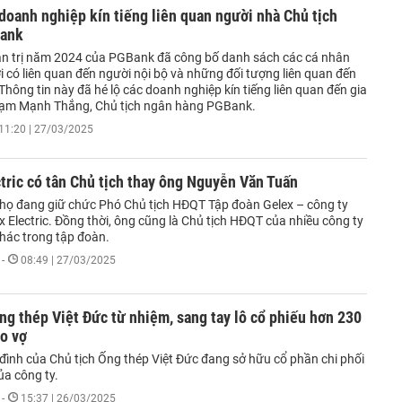
 doanh nghiệp kín tiếng liên quan người nhà Chủ tịch
ank
n trị năm 2024 của PGBank đã công bố danh sách các cá nhân
i có liên quan đến người nội bộ và những đối tượng liên quan đến
hông tin này đã hé lộ các doanh nghiệp kín tiếng liên quan đến gia
hạm Mạnh Thắng, Chủ tịch ngân hàng PGBank.
11:20 | 27/03/2025
tric có tân Chủ tịch thay ông Nguyễn Văn Tuấn
họ đang giữ chức Phó Chủ tịch HĐQT Tập đoàn Gelex – công ty
 Electric. Đồng thời, ông cũng là Chủ tịch HĐQT của nhiều công ty
khác trong tập đoàn.
-
08:49 | 27/03/2025
ng thép Việt Đức từ nhiệm, sang tay lô cổ phiếu hơn 230
o vợ
a đình của Chủ tịch Ống thép Việt Đức đang sở hữu cổ phần chi phối
ủa công ty.
-
15:37 | 26/03/2025