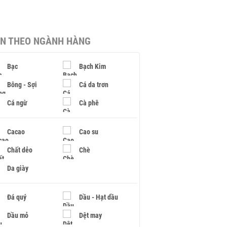
IN THEO NGÀNH HÀNG
Bạc
Bạch Kim
Bông - Sợi
Cá da trơn
Cá ngừ
Cà phê
Cacao
Cao su
Chất dẻo
Chè
Da giày
Đá quý
Dầu - Hạt dầu
Dầu mỏ
Dệt may