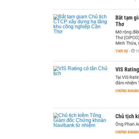
Bắt tạm g
Thơ
Mở rộng điề
Thơ (CIPCO)
Minh Thừa, C
THỜI SỰ
-
1
VIS Rating
Tại VIS Rat
đảm nhiệm T
CHỨNG KHOÁN
Chủ tịch 
Ông Phan An
CHỨNG KHOÁN