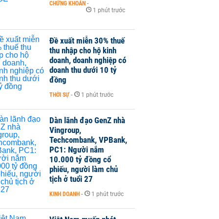
CHỨNG KHOÁN
-
1 phút trước
Đề xuất miễn 30% thuế
thu nhập cho hộ kinh
doanh, doanh nghiệp có
doanh thu dưới 10 tỷ
đồng
THỜI SỰ
-
1 phút trước
Dàn lãnh đạo GenZ nhà
Vingroup,
Techcombank, VPBank,
PC1: Người nắm
10.000 tỷ đồng cổ
phiếu, người làm chủ
tịch ở tuổi 27
KINH DOANH
-
1 phút trước