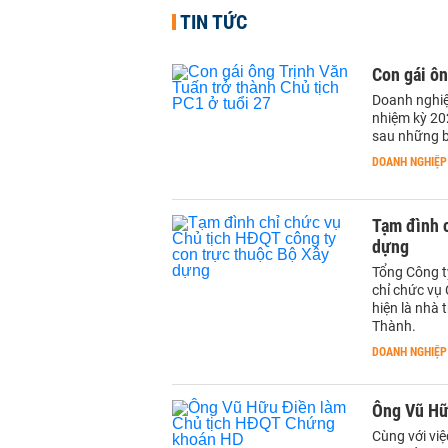
TIN TỨC
Con gái ôn
Doanh nghiệ
nhiệm kỳ 20
sau những b
DOANH NGHIỆP
Tạm đình c
dựng
Tổng Công t
chỉ chức vụ
hiện là nhà 
Thành.
DOANH NGHIỆP
Ông Vũ Hữ
Cùng với vi