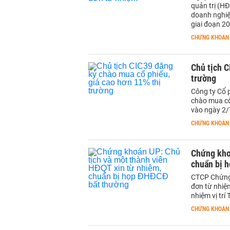
quản trị (HĐ
doanh nghiệp
giai đoạn 2
CHỨNG KHOÁN
Chủ tịch C
trường
Công ty Cổ 
chào mua côn
vào ngày 2/
CHỨNG KHOÁN
Chứng kho
chuẩn bị 
CTCP Chứng 
đơn từ nhiệm
nhiệm vị trí
CHỨNG KHOÁN