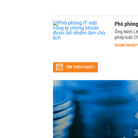
Phó phòng
Ông Ninh Lê
pháp luật C
DOANH NGHIỆP
TÌM THEO NGÀY