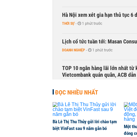
Hà Nội xem xét gia hạn thủ tục 6 
THỜI SỰ
-
1 phút trước
Lịch cổ tức tuần tới: Masan Cons
DOANH NGHIỆP
-
1 phút trước
TOP 10 ngân hàng lãi lớn nhất từ
Vietcombank quán quân, ACB dẫn
TÀI CHÍNH
-
1 phút trước
ĐỌC NHIỀU NHẤT
Vì sao bỗng dưng đứng tên doanh
KINH DOANH
-
1 phút trước
Bà Lê Thị Thu Thủy gửi lời chào tạm
Một thư
Thuế mới của Mỹ tạo thêm sức ép 
biệt VinFast sau 9 năm gắn bó
đóng c
HÀNG HÓA
-
1 phút trước