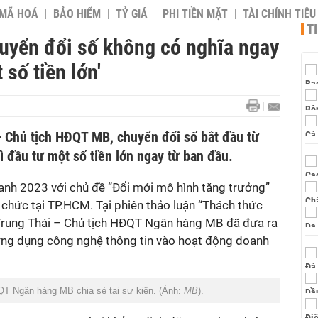
 MÃ HOÁ
BẢO HIỂM
TỶ GIÁ
PHI TIỀN MẶT
TÀI CHÍNH TIÊ
T
uyển đổi số không có nghĩa ngay
 số tiền lớn'
 Chủ tịch HĐQT MB, chuyển đổi số bắt đầu từ
 đầu tư một số tiền lớn ngay từ ban đầu.
anh 2023 với chủ đề “Đổi mới mô hình tăng trưởng”
chức tại TP.HCM. Tại phiên thảo luận “Thách thức
Trung Thái – Chủ tịch HĐQT Ngân hàng MB đã đưa ra
 ứng dụng công nghệ thông tin vào hoạt động doanh
QT Ngân hàng MB chia sẻ tại sự kiện. (Ảnh:
MB
).