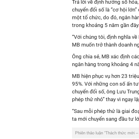
Trả lời về định hướng số hóa
chuyển đổi số là “cơ hội lớn
một tổ chức, do đó, ngân hàn
trong khoảng 5 năm gần đây
“Với chúng tôi, định nghĩa v
MB muốn trở thành doanh ng
Ông chia sẻ, MB xác định cá
ngân hàng trong khoảng 4 nă
MB hiện phục vụ hơn 23 triệu 
95%. Với những con số ấn tư
chuyển đổi số, ông Lưu Trun
phép thử nhỏ” thay vì ngay lậ
“Sau mỗi phép thử là giai đ
ta mới chuyển sang đầu tư lớ
Phiên thảo luận “Thách thức mới –