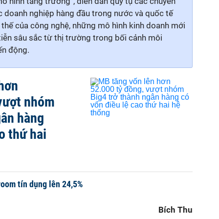
mô hình tăng trưởng”, diễn đàn quy tụ các chuyên
ác doanh nghiệp hàng đầu trong nước và quốc tế
u thế của công nghệ, những mô hình kinh doanh mới
iễn sâu sắc từ thị trường trong bối cảnh môi
ến động.
 hơn
 vượt nhóm
gân hàng
o thứ hai
room tín dụng lên 24,5%
Bích Thu