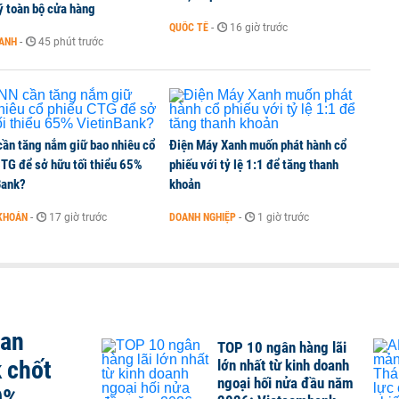
ý toàn bộ cửa hàng
QUỐC TẾ
-
16 giờ trước
OANH
-
45 phút trước
tỷ đồng, khối ngoại đảo chiều gom hơn 2.000 tỷ
ần tăng nắm giữ bao nhiêu cổ
Điện Máy Xanh muốn phát hành cổ
CTG để sở hữu tối thiểu 65%
phiếu với tỷ lệ 1:1 để tăng thanh
Bank?
khoản
KHOÁN
-
17 giờ trước
DOANH NGHIỆP
-
1 giờ trước
san
TOP 10 ngân hàng lãi
 chốt
lớn nhất từ kinh doanh
ngoại hối nửa đầu năm
0%