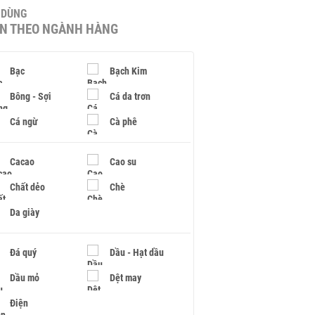
U DÙNG
IN THEO NGÀNH HÀNG
Bạc
Bạch Kim
Bông - Sợi
Cá da trơn
Cá ngừ
Cà phê
Cacao
Cao su
Chất dẻo
Chè
Da giày
Đá quý
Dầu - Hạt dầu
Dầu mỏ
Dệt may
Điện