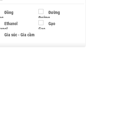
Đồng
Đường
Ethanol
Gạo
Gia súc - Gia cầm
Giấy
Gỗ
Hạt điều
Hồ tiêu - Hạt tiêu
Khí đốt
Kim loại khác
Mắc ca
Muối
Ngũ cốc
Nhựa - Hạt nhựa
Palladium
Phân bón