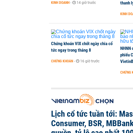
thanh l
KINH DOANH
-
14 giờ trước
KINH D
Sau tháng 7 bán ròng hơn 12.000 
đồng
CHỨNG KHOÁN
-
1 phút trước
Chứng khoán VIX chốt ngày chia cổ
NHNN c
tức ngay trong tháng 8
phiếu 
Vietin
CHỨNG KHOÁN
-
16 giờ trước
CHỨNG 
Lịch cổ tức tuần tới: Ma
Consumer, BSR, MBBank
quyền, tỷ lệ cao nhất 10