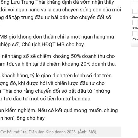
, ông Lưu Trung Thái khẳng định đã sớm nhận thấy
” đối với ngân hàng và là câu chuyện sống còn của mỗi
g đã tập trung đầu tư bài bản cho chuyển đổi số
.
ề MB giờ không đơn thuần chỉ là một ngân hàng mà
hiệp số”, Chủ tịch HĐQT MB cho hay.
c nền tảng số sẽ chiếm khoảng 50% doanh thu cho
m tới, và hiện tại đã chiếm khoảng 20% doanh thu.
khách hàng, tỷ lệ giao dịch trên kênh số đạt trên
ợng đó, khi được hỏi về chiến lược đầu tư cho
g Thái cho rằng chuyển đổi số bắt đầu từ “những
p tức đầu tư một số tiền lớn từ ban đầu.
oạn kiểm nghiệm. Nếu có kết quả mong muốn, chúng
n hơn”, ông cho hay.
 Cơ hội mới” tại Diễn đàn Kinh doanh 2023. (Ảnh:
MB
).