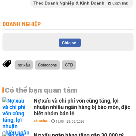
Theo
Doanh Nghiệp & Kinh Doanh
Copy link
DOANH NGHIỆP
Chia sẻ
nợ xấu
Coteccons
CTD
Có thể bạn quan tâm
Nợ xấu và chi phí vốn cùng tăng, lợi
nhuận nhiều ngân hàng bị bào mòn, đặc
biệt nhóm bán lẻ
TÀI CHÍNH
-
15:00 | 28/05/2026
Nợ xấu ngân hàng tăng gần 30.000 tỷ