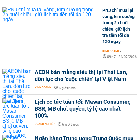
PNJ chỉ mua lại
vàng, kim cương
trong 2h buổi
chiều, giữ lịch
trả tiền tối đa
120 ngày
KINH DOANH
-
09:47 | 24/07/2026
AEON bán mảng siêu thị tại Thái Lan,
dồn lực cho ‘cuộc chiến’ tại Việt Nam
KINH DOANH
-
5 giờ trước
Lịch cổ tức tuần tới: Masan Consumer,
BSR, MB chốt quyền, tỷ lệ cao nhất
100%
DOANH NGHIỆP
-
6 giờ trước
Ngân hàng Trung ương Trung Quốc mua