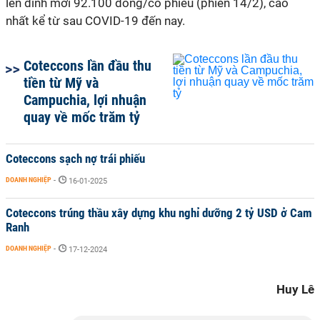
lên đỉnh mới 92.100 đồng/cổ phiếu (phiên 14/2), cao
nhất kể từ sau COVID-19 đến nay.
Coteccons lần đầu thu
tiền từ Mỹ và
Campuchia, lợi nhuận
quay về mốc trăm tỷ
Coteccons sạch nợ trái phiếu
DOANH NGHIỆP
-
16-01-2025
Coteccons trúng thầu xây dựng khu nghỉ dưỡng 2 tỷ USD ở Cam
Ranh
DOANH NGHIỆP
-
17-12-2024
Huy Lê