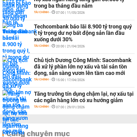
trong ba tháng đầu năm
TÀI CHÍNH
-
07:00 | 11/05/2026
Techcombank báo lãi 8.900 tỷ trong quý
I, tỷ trọng dư nợ bất động sản lần đầu
xuống dưới 30%
TÀI CHÍNH
-
20:00 | 21/04/2026
Chủ tịch Dương Công Minh: Sacombank
đã xử lý phần lớn nợ xấu và tài sản tồn
đọng, sẵn sàng vươn lên tầm cao mới
TÀI CHÍNH
-
15:00 | 17/04/2026
Tăng trưởng tín dụng chậm lại, nợ xấu tại
các ngân hàng lớn có xu hướng giảm
TÀI CHÍNH
-
07:00 | 29/01/2026
Cùng chuyên mục