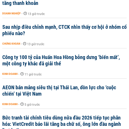
tăng thanh khoản
DOANH NGHIỆP
-
13 giờ trước
Sau nhịp điều chỉnh mạnh, CTCK nhìn thấy cơ hội ở nhóm cổ
phiếu nào?
CHỨNG KHOÁN
-
13 giờ trước
Công ty 100 tỷ của Huấn Hoa Hồng bỗng dưng ‘biến mất’,
một công ty khác đã giải thể
KINH DOANH
-
11 giờ trước
AEON bán mảng siêu thị tại Thái Lan, dồn lực cho ‘cuộc
chiến’ tại Việt Nam
KINH DOANH
-
5 giờ trước
Bức tranh tài chính tiêu dùng nửa đầu 2026 tiếp tục phân
hóa: VietCredit báo lãi tăng ba chữ số, ông lớn đầu ngành