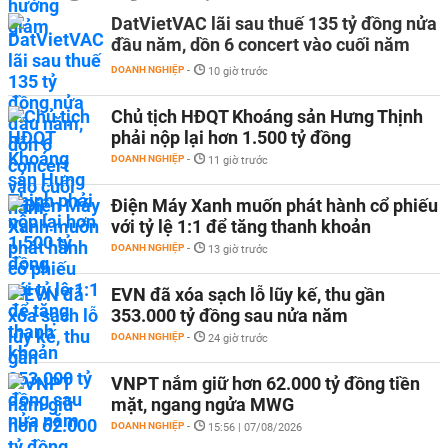
DatVietVAC lãi sau thuế 135 tỷ đồng nửa
đầu năm, dồn 6 concert vào cuối năm
DOANH NGHIỆP
-
10 giờ trước
Chủ tịch HĐQT Khoáng sản Hưng Thịnh
phải nộp lại hơn 1.500 tỷ đồng
DOANH NGHIỆP
-
11 giờ trước
Điện Máy Xanh muốn phát hành cổ phiếu
với tỷ lệ 1:1 để tăng thanh khoản
DOANH NGHIỆP
-
13 giờ trước
EVN đã xóa sạch lỗ lũy kế, thu gần
353.000 tỷ đồng sau nửa năm
DOANH NGHIỆP
-
24 giờ trước
VNPT nắm giữ hơn 62.000 tỷ đồng tiền
mặt, ngang ngửa MWG
DOANH NGHIỆP
-
15:56 | 07/08/2026