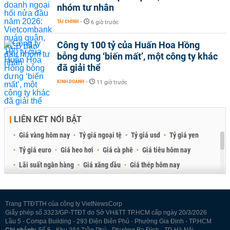
nhóm tư nhân
TÀI CHÍNH
-
6 giờ trước
Công ty 100 tỷ của Huấn Hoa Hồng
bỗng dưng ‘biến mất’, một công ty khác
đã giải thể
KINH DOANH
-
11 giờ trước
LIÊN KẾT NỔI BẬT
Giá vàng hôm nay
Tỷ giá ngoại tệ
Tỷ giá usd
Tỷ giá yen
Tỷ giá euro
Giá heo hơi
Giá cà phê
Giá tiêu hôm nay
Lãi suất ngân hàng
Giá xăng dầu
Giá thép hôm nay
Giá sầu riêng
Giá thịt heo
Giá gạo
Giá cao su
Best Retail Brokers
Diễn đàn đầu tư Việt Nam 2026
Trang TTĐTTH của công ty VietNewsCorp
Giấy phép số 3323/GP-TTĐT do Sở VH&TT TP.HCM cấp ngày 20/3/2026
Lầu 5 - Compa Building - 293 Điện Biên Phủ - Phường Gia Định - TP.HCM