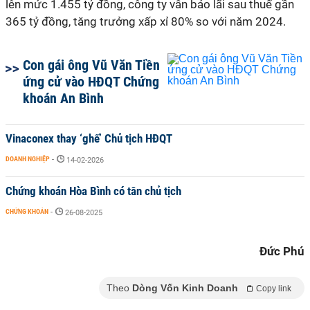
lên mức 1.455 tỷ đồng, công ty vẫn báo lãi sau thuế gần
365 tỷ đồng, tăng trưởng xấp xỉ 80% so với năm 2024.
Con gái ông Vũ Văn Tiền
ứng cử vào HĐQT Chứng
khoán An Bình
Vinaconex thay ‘ghế’ Chủ tịch HĐQT
DOANH NGHIỆP
-
14-02-2026
Chứng khoán Hòa Bình có tân chủ tịch
CHỨNG KHOÁN
-
26-08-2025
Đức Phú
Theo
Dòng Vốn Kinh Doanh
Copy link