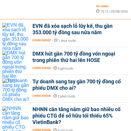
TÀI CHÍNH
-
15:12 | 05/08/2026
EVN đã xóa sạch lỗ lũy kế, thu gần
353.000 tỷ đồng sau nửa năm
DOANH NGHIỆP
-
1 phút trước
DMX hút gần 700 tỷ đồng vốn ngoại
trong phiên thứ hai lên HOSE
CHỨNG KHOÁN
-
4 giờ trước
Tự doanh sang tay gần 700 tỷ đồng cổ
phiếu DMX cho ai?
CHỨNG KHOÁN
-
3 phút trước
NHNN cần tăng nắm giữ bao nhiêu cổ
phiếu CTG để sở hữu tối thiểu 65%
VietinBank?
CHỨNG KHOÁN
-
4 giờ trước