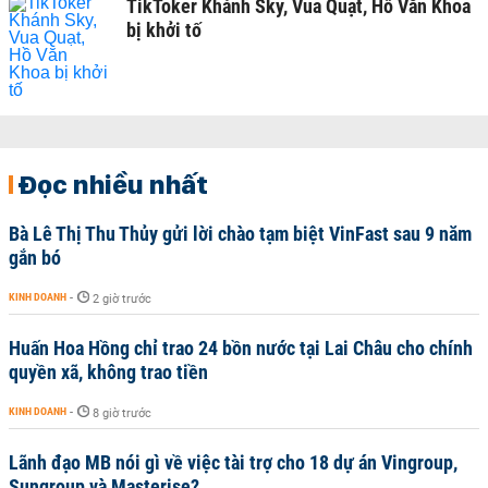
TikToker Khánh Sky, Vua Quạt, Hồ Văn Khoa
bị khởi tố
Đọc nhiều nhất
Bà Lê Thị Thu Thủy gửi lời chào tạm biệt VinFast sau 9 năm
gắn bó
KINH DOANH
-
2 giờ trước
Huấn Hoa Hồng chỉ trao 24 bồn nước tại Lai Châu cho chính
quyền xã, không trao tiền
KINH DOANH
-
8 giờ trước
Lãnh đạo MB nói gì về việc tài trợ cho 18 dự án Vingroup,
Sungroup và Masterise?