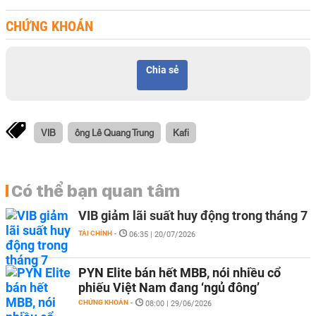
CHỨNG KHOÁN
Chia sẻ
VIB
ông Lê Quang Trung
Kafi
Có thể bạn quan tâm
VIB giảm lãi suất huy động trong tháng 7
TÀI CHÍNH
-
06:35 | 20/07/2026
PYN Elite bán hết MBB, nói nhiều cổ
phiếu Việt Nam đang ‘ngủ đông’
CHỨNG KHOÁN
-
08:00 | 29/06/2026