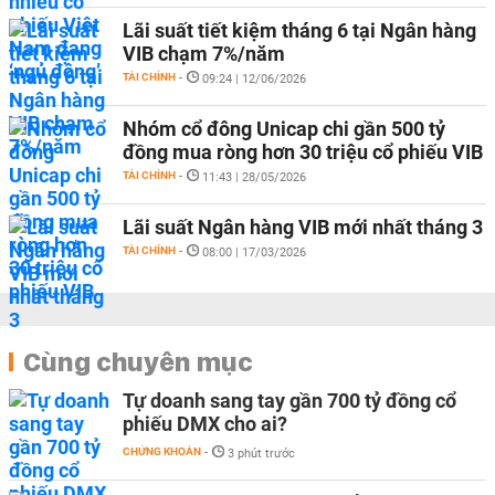
Lãi suất tiết kiệm tháng 6 tại Ngân hàng
VIB chạm 7%/năm
TÀI CHÍNH
-
09:24 | 12/06/2026
Nhóm cổ đông Unicap chi gần 500 tỷ
đồng mua ròng hơn 30 triệu cổ phiếu VIB
TÀI CHÍNH
-
11:43 | 28/05/2026
Lãi suất Ngân hàng VIB mới nhất tháng 3
TÀI CHÍNH
-
08:00 | 17/03/2026
Cùng chuyên mục
Tự doanh sang tay gần 700 tỷ đồng cổ
phiếu DMX cho ai?
CHỨNG KHOÁN
-
3 phút trước