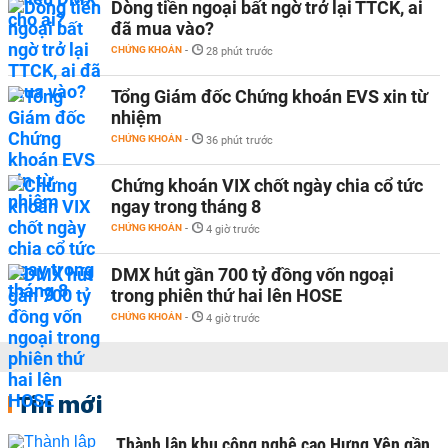
Dòng tiền ngoại bất ngờ trở lại TTCK, ai
đã mua vào?
CHỨNG KHOÁN
-
28 phút trước
Tổng Giám đốc Chứng khoán EVS xin từ
nhiệm
CHỨNG KHOÁN
-
36 phút trước
Chứng khoán VIX chốt ngày chia cổ tức
ngay trong tháng 8
CHỨNG KHOÁN
-
4 giờ trước
DMX hút gần 700 tỷ đồng vốn ngoại
trong phiên thứ hai lên HOSE
CHỨNG KHOÁN
-
4 giờ trước
Tin mới
Thành lập khu công nghệ cao Hưng Yên gần