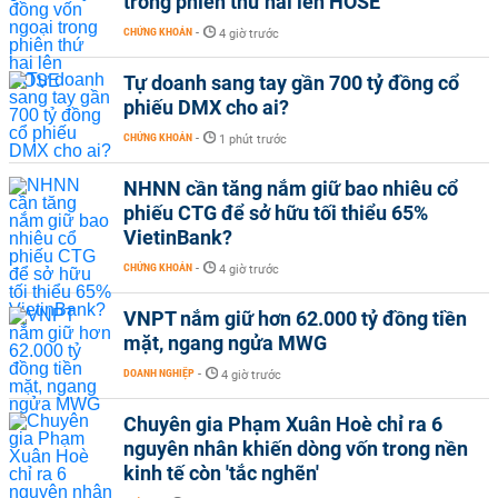
trong phiên thứ hai lên HOSE
CHỨNG KHOÁN
-
4 giờ trước
Tự doanh sang tay gần 700 tỷ đồng cổ
phiếu DMX cho ai?
CHỨNG KHOÁN
-
1 phút trước
NHNN cần tăng nắm giữ bao nhiêu cổ
phiếu CTG để sở hữu tối thiểu 65%
VietinBank?
CHỨNG KHOÁN
-
4 giờ trước
VNPT nắm giữ hơn 62.000 tỷ đồng tiền
mặt, ngang ngửa MWG
DOANH NGHIỆP
-
4 giờ trước
Chuyên gia Phạm Xuân Hoè chỉ ra 6
nguyên nhân khiến dòng vốn trong nền
kinh tế còn 'tắc nghẽn'