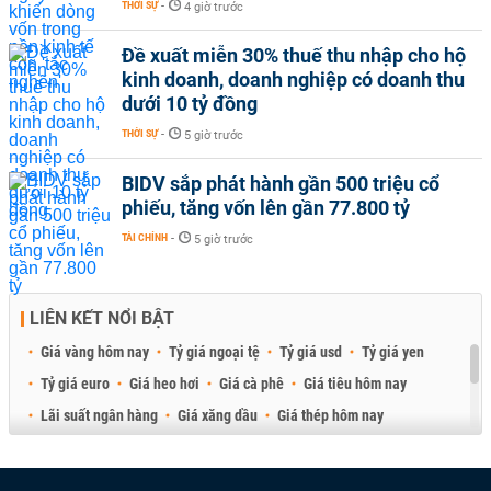
THỜI SỰ
-
4 giờ trước
Đề xuất miễn 30% thuế thu nhập cho hộ
kinh doanh, doanh nghiệp có doanh thu
dưới 10 tỷ đồng
THỜI SỰ
-
5 giờ trước
BIDV sắp phát hành gần 500 triệu cổ
phiếu, tăng vốn lên gần 77.800 tỷ
TÀI CHÍNH
-
5 giờ trước
LIÊN KẾT NỔI BẬT
Giá vàng hôm nay
Tỷ giá ngoại tệ
Tỷ giá usd
Tỷ giá yen
Tỷ giá euro
Giá heo hơi
Giá cà phê
Giá tiêu hôm nay
Lãi suất ngân hàng
Giá xăng dầu
Giá thép hôm nay
Giá sầu riêng
Giá thịt heo
Giá gạo
Giá cao su
Best Retail Brokers
Diễn đàn đầu tư Việt Nam 2026