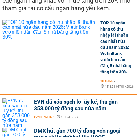
các ngân hàng khác với mức tăng trên 20% nhờ
tham gia tái cơ cấu ngân hàng yếu kém.
TOP 10 ngân
hàng có thu
nhập lãi thuần
cao nhất nửa
đầu năm 2026:
VietinBank
vươn lên dẫn
đầu, 5 nhà băng
tăng trên 30%
TÀI CHÍNH
-
15:12 | 05/08/2026
EVN đã xóa sạch lỗ lũy kế, thu gần
353.000 tỷ đồng sau nửa năm
DOANH NGHIỆP
-
1 phút trước
DMX hút gần 700 tỷ đồng vốn ngoại