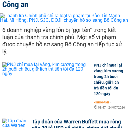
Công an
6 doanh nghiệp vàng lớn bị "gọi tên" trong kết
luận của thanh tra chính phủ. Một số vi phạm
được chuyển hồ sơ sang Bộ Công an tiếp tục xử
lý.
PNJ chỉ mua lại
vàng, kim cương
trong 2h buổi
chiều, giữ lịch
trả tiền tối đa
120 ngày
KINH DOANH
-
09:47 | 24/07/2026
Tập đoàn của Warren Buffett mua ròng
gần 20 tỷ USD cổ phiếu, chấm dứt chuỗi