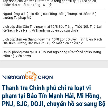
Tập đoàn của Warren Buffett mua ròng gần 20 tỷ USD cổ phiếu,
chấm dứt chuỗi bán ròng 14 quý
Người từng là luật sư riêng của Tổng thống Trump trở thành Bộ
trưởng Tư pháp Mỹ
Lịch cúp điện Cần Thơ ngày mai 10/8 Sóc Trăng, Thốt Nốt, Thới Lai,
Kế Sách, Ngã Năm, Vị Thanh mất điện do sửa chữa
Lịch cúp điện An Giang ngày mai 10/8 Long Xuyên, Tịnh Biên, Rạch
Giá, Kiên Lương, Đặc khu Phú Quốc mất điện nhiều giờ
Chuỗi phòng gym tại TP HCM bất ngờ đóng cửa tất cả cơ sở, hàng
trăm hội viên bơ vơ
Thanh tra Chính phủ chỉ ra loạt vi
phạm tại Bảo Tín Mạnh Hải, Mi Hồng,
PNJ, SJC, DOJI, chuyển hồ sơ sang Bộ