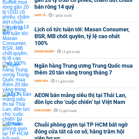
bán ròng 14 quý
QUỐC TẾ
-
1 phút trước
Lịch cổ tức tuần tới: Masan Consumer,
BSR, MB chốt quyền, tỷ lệ cao nhất
100%
DOANH NGHIỆP
-
13 giờ trước
Ngân hàng Trung ương Trung Quốc mua
thêm 20 tấn vàng trong tháng 7
HÀNG HÓA
-
11 giờ trước
AEON bán mảng siêu thị tại Thái Lan,
dồn lực cho ‘cuộc chiến’ tại Việt Nam
KINH DOANH
-
12 giờ trước
Chuỗi phòng gym tại TP HCM bất ngờ
đóng cửa tất cả cơ sở, hàng trăm hội
viên bơ vơ