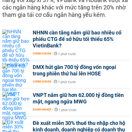
hàng với xấp xỉ 37%, VPBank và HDBank vượt xa
các ngân hàng khác với mức tăng trên 20% nhờ
tham gia tái cơ cấu ngân hàng yếu kém.
NHNN cần tăng nắm giữ bao nhiêu cổ
phiếu CTG để sở hữu tối thiểu 65%
VietinBank?
CHỨNG KHOÁN
-
1 phút trước
DMX hút gần 700 tỷ đồng vốn ngoại
trong phiên thứ hai lên HOSE
CHỨNG KHOÁN
-
1 phút trước
VNPT nắm giữ hơn 62.000 tỷ đồng tiền
mặt, ngang ngửa MWG
DOANH NGHIỆP
-
1 phút trước
Đề xuất miễn 30% thuế thu nhập cho hộ
kinh doanh, doanh nghiệp có doanh thu