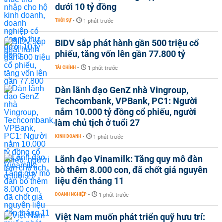
dưới 10 tỷ đồng
THỜI SỰ
-
1 phút trước
BIDV sắp phát hành gần 500 triệu cổ
phiếu, tăng vốn lên gần 77.800 tỷ
TÀI CHÍNH
-
1 phút trước
Dàn lãnh đạo GenZ nhà Vingroup,
Techcombank, VPBank, PC1: Người
nắm 10.000 tỷ đồng cổ phiếu, người
làm chủ tịch ở tuổi 27
KINH DOANH
-
1 phút trước
Lãnh đạo Vinamilk: Tăng quy mô đàn
bò thêm 8.000 con, đã chốt giá nguyên
liệu đến tháng 11
DOANH NGHIỆP
-
1 phút trước
Việt Nam muốn phát triển quỹ hưu trí: