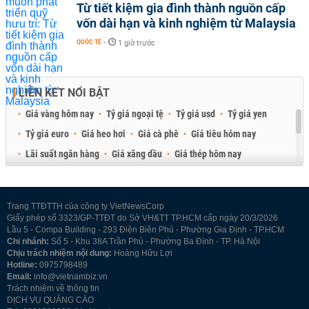
Từ tiết kiệm gia đình thành nguồn cấp
vốn dài hạn và kinh nghiệm từ Malaysia
QUỐC TẾ
-
1 giờ trước
LIÊN KẾT NỔI BẬT
Giá vàng hôm nay
Tỷ giá ngoại tệ
Tỷ giá usd
Tỷ giá yen
Tỷ giá euro
Giá heo hơi
Giá cà phê
Giá tiêu hôm nay
Lãi suất ngân hàng
Giá xăng dầu
Giá thép hôm nay
Giá sầu riêng
Giá thịt heo
Giá gạo
Giá cao su
Best Retail Brokers
Diễn đàn đầu tư Việt Nam 2026
Trang TTĐTTH của công ty VietNewsCorp
Giấy phép số 3323/GP-TTĐT do Sở VH&TT TP.HCM cấp ngày 20/3/2026
Lầu 5 - Compa Building - 293 Điện Biên Phủ - Phường Gia Định - TP.HCM
Chi nhánh:
Số 5 - Khu 38A Trần Phú - Phường Ba Đình - TP. Hà Nội
Chịu trách nhiệm nội dung:
Hoàng Hữu Lợi
Hotline:
0975798489
Email:
info@vietnambiz.vn
Trách nhiệm về thông tin
DỊCH VỤ QUẢNG CÁO