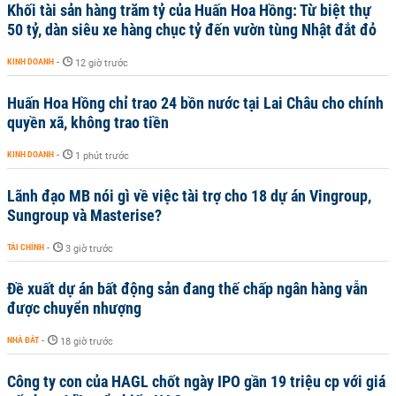
Khối tài sản hàng trăm tỷ của Huấn Hoa Hồng: Từ biệt thự
50 tỷ, dàn siêu xe hàng chục tỷ đến vườn tùng Nhật đắt đỏ
KINH DOANH
-
12 giờ trước
Huấn Hoa Hồng chỉ trao 24 bồn nước tại Lai Châu cho chính
quyền xã, không trao tiền
KINH DOANH
-
1 phút trước
Lãnh đạo MB nói gì về việc tài trợ cho 18 dự án Vingroup,
Sungroup và Masterise?
TÀI CHÍNH
-
3 giờ trước
Đề xuất dự án bất động sản đang thế chấp ngân hàng vẫn
được chuyển nhượng
NHÀ ĐẤT
-
18 giờ trước
Công ty con của HAGL chốt ngày IPO gần 19 triệu cp với giá