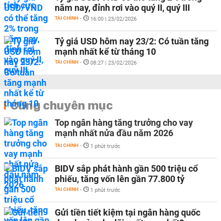
năm nay, đỉnh rơi vào quý II, quý III
TÀI CHÍNH
-
16:00 | 23/02/2026
Tỷ giá USD hôm nay 23/2: Có tuần tăng
mạnh nhất kể từ tháng 10
TÀI CHÍNH
-
08:27 | 23/02/2026
Cùng chuyên mục
Top ngân hàng tăng trưởng cho vay
mạnh nhất nửa đầu năm 2026
TÀI CHÍNH
-
1 phút trước
BIDV sắp phát hành gần 500 triệu cổ
phiếu, tăng vốn lên gần 77.800 tỷ
TÀI CHÍNH
-
1 phút trước
Gửi tiền tiết kiệm tại ngân hàng quốc