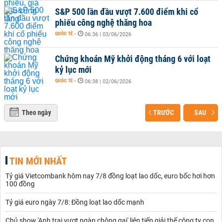
S&P 500 lần đầu vượt 7.600 điểm khi cổ
phiếu công nghệ thăng hoa
QUỐC TẾ
-
06:36 | 03/06/2026
Chứng khoán Mỹ khởi động tháng 6 với loạt
kỷ lục mới
QUỐC TẾ
-
06:38 | 02/06/2026
Theo ngày
TRƯỚC
SAU
TIN MỚI NHẤT
Tỷ giá Vietcombank hôm nay 7/8 đồng loạt lao dốc, euro bốc hơi hơn
100 đồng
Tỷ giá euro ngày 7/8: Đồng loạt lao dốc mạnh
Chủ show 'Anh trai vượt ngàn chông gai' liên tiếp giải thế công ty con