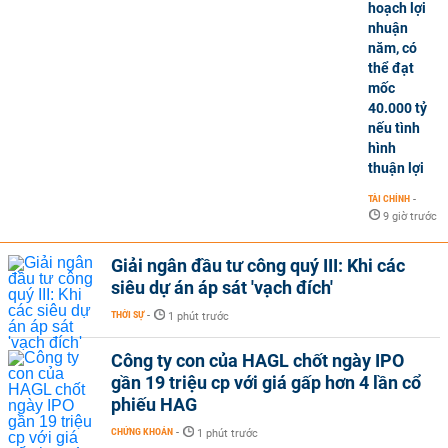
hoạch lợi
nhuận
năm, có
thể đạt
mốc
40.000 tỷ
nếu tình
hình
thuận lợi
TÀI CHÍNH
-
9 giờ trước
Giải ngân đầu tư công quý III: Khi các
siêu dự án áp sát 'vạch đích'
THỜI SỰ
-
1 phút trước
Công ty con của HAGL chốt ngày IPO
gần 19 triệu cp với giá gấp hơn 4 lần cổ
phiếu HAG
CHỨNG KHOÁN
-
1 phút trước