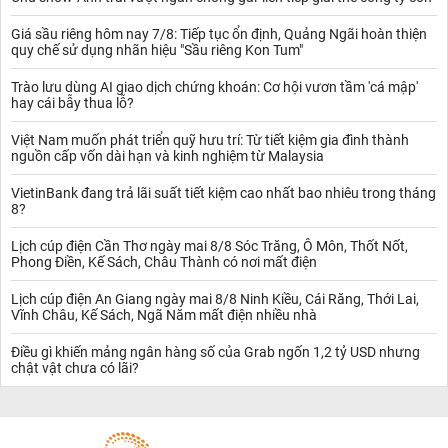
Giá sầu riêng hôm nay 7/8: Tiếp tục ổn định, Quảng Ngãi hoàn thiện
quy chế sử dụng nhãn hiệu "Sầu riêng Kon Tum"
Trào lưu dùng AI giao dịch chứng khoán: Cơ hội vươn tầm 'cá mập'
hay cái bẫy thua lỗ?
Việt Nam muốn phát triển quỹ hưu trí: Từ tiết kiệm gia đình thành
nguồn cấp vốn dài hạn và kinh nghiệm từ Malaysia
VietinBank đang trả lãi suất tiết kiệm cao nhất bao nhiêu trong tháng
8?
Lịch cúp điện Cần Thơ ngày mai 8/8 Sóc Trăng, Ô Môn, Thốt Nốt,
Phong Điền, Kế Sách, Châu Thành có nơi mất điện
Lịch cúp điện An Giang ngày mai 8/8 Ninh Kiều, Cái Răng, Thới Lai,
Vĩnh Châu, Kế Sách, Ngã Năm mất điện nhiều nhà
Điều gì khiến mảng ngân hàng số của Grab ngốn 1,2 tỷ USD nhưng
chật vật chưa có lãi?