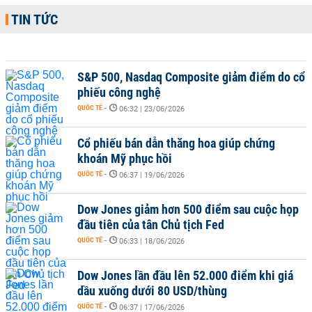
TIN TỨC
S&P 500, Nasdaq Composite giảm điểm do cổ
phiếu công nghệ
QUỐC TẾ
-
06:32 | 23/06/2026
Cổ phiếu bán dẫn thăng hoa giúp chứng
khoán Mỹ phục hồi
QUỐC TẾ
-
06:37 | 19/06/2026
Dow Jones giảm hơn 500 điểm sau cuộc họp
đầu tiên của tân Chủ tịch Fed
QUỐC TẾ
-
06:33 | 18/06/2026
Dow Jones lần đầu lên 52.000 điểm khi giá
dầu xuống dưới 80 USD/thùng
QUỐC TẾ
-
06:37 | 17/06/2026