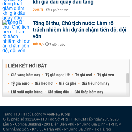
khi giá dầu quay đầu tăng
QUỐC TẾ
-
1 phút trước
Tổng Bí thư, Chủ tịch nước: Làm rõ
trách nhiệm khi dự án chậm tiến độ, đội
vốn
THỜI SỰ
-
7 giờ trước
LIÊN KẾT NỔI BẬT
Giá vàng hôm nay
Tỷ giá ngoại tệ
Tỷ giá usd
Tỷ giá yen
Tỷ giá euro
Giá heo hơi
Giá cà phê
Giá tiêu hôm nay
Lãi suất ngân hàng
Giá xăng dầu
Giá thép hôm nay
Giá sầu riêng
Giá thịt heo
Giá gạo
Giá cao su
Best Retail Brokers
Diễn đàn đầu tư Việt Nam 2026
Trang TTĐTTH của công ty VietNewsCorp
Giấy phép số 3323/GP-TTĐT do Sở VH&TT TP.HCM cấp ngày 20/3/2026
Lầu 5 - Compa Building - 293 Điện Biên Phủ - Phường Gia Định - TP.HCM
Chi nhánh:
Số 5 - Khu 38A Trần Phú - Phường Ba Đình - TP. Hà Nội