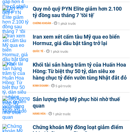
Quy mô quỹ PYN Elite giảm hơn 2.100
tỷ đồng sau tháng 7 ‘tồi tệ’
CHỨNG KHOÁN
-
1 phút trước
Iran xem xét cấm tàu Mỹ qua eo biển
Hormuz, giá dầu bật tăng trở lại
QUỐC TẾ
-
1 phút trước
Khối tài sản hàng trăm tỷ của Huấn Hoa
Hồng: Từ biệt thự 50 tỷ, dàn siêu xe
hàng chục tỷ đến vườn tùng Nhật đắt đỏ
KINH DOANH
-
5 giờ trước
Sản lượng thép Mỹ phục hồi nhờ thuế
quan
HÀNG HÓA
-
1 phút trước
Chứng khoán Mỹ đồng loạt giảm điểm