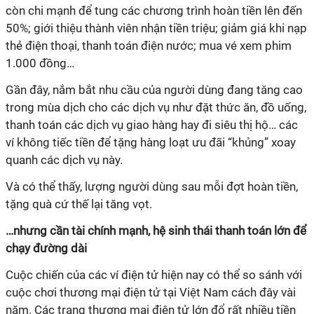
còn chi mạnh để tung các chương trình hoàn tiền lên đến
50%; giới thiệu thành viên nhận tiền triệu; giảm giá khi nạp
thẻ điện thoại, thanh toán điện nước; mua vé xem phim
1.000 đồng…
Gần đây, nắm bắt nhu cầu của người dùng đang tăng cao
trong mùa dịch cho các dịch vụ như đặt thức ăn, đồ uống,
thanh toán các dịch vụ giao hàng hay đi siêu thị hộ… các
ví không tiếc tiền để tặng hàng loạt ưu đãi “khủng” xoay
quanh các dịch vụ này.
Và có thể thấy, lượng người dùng sau mỗi đợt hoàn tiền,
tặng quà cứ thế lại tăng vọt.
…nhưng cần tài chính mạnh, hệ sinh thái thanh toán lớn để
chạy đường dài
Cuộc chiến của các ví điện tử hiện nay có thể so sánh với
cuộc chơi thương mại điện tử tại Việt Nam cách đây vài
năm. Các trang thương mại điện tử lớn đổ rất nhiều tiền