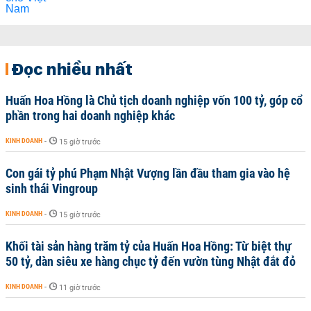
Đọc nhiều nhất
Huấn Hoa Hồng là Chủ tịch doanh nghiệp vốn 100 tỷ, góp cổ
phần trong hai doanh nghiệp khác
KINH DOANH
-
15 giờ trước
Con gái tỷ phú Phạm Nhật Vượng lần đầu tham gia vào hệ
sinh thái Vingroup
KINH DOANH
-
15 giờ trước
Khối tài sản hàng trăm tỷ của Huấn Hoa Hồng: Từ biệt thự
50 tỷ, dàn siêu xe hàng chục tỷ đến vườn tùng Nhật đắt đỏ
KINH DOANH
-
11 giờ trước