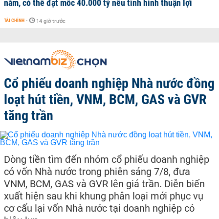
năm, có thể đạt mốc 40.000 tỷ nếu tình hình thuận lợi
TÀI CHÍNH
-
14 giờ trước
Cổ phiếu doanh nghiệp Nhà nước đồng
loạt hút tiền, VNM, BCM, GAS và GVR
tăng trần
Dòng tiền tìm đến nhóm cổ phiếu doanh nghiệp
có vốn Nhà nước trong phiên sáng 7/8, đưa
VNM, BCM, GAS và GVR lên giá trần. Diễn biến
xuất hiện sau khi khung phân loại mới phục vụ
cơ cấu lại vốn Nhà nước tại doanh nghiệp có