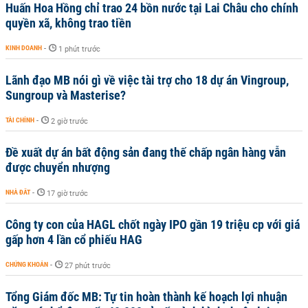
Huấn Hoa Hồng chỉ trao 24 bồn nước tại Lai Châu cho chính
quyền xã, không trao tiền
KINH DOANH
-
1 phút trước
Lãnh đạo MB nói gì về việc tài trợ cho 18 dự án Vingroup,
Sungroup và Masterise?
TÀI CHÍNH
-
2 giờ trước
Đề xuất dự án bất động sản đang thế chấp ngân hàng vẫn
được chuyển nhượng
NHÀ ĐẤT
-
17 giờ trước
Công ty con của HAGL chốt ngày IPO gần 19 triệu cp với giá
gấp hơn 4 lần cổ phiếu HAG
CHỨNG KHOÁN
-
27 phút trước
Tổng Giám đốc MB: Tự tin hoàn thành kế hoạch lợi nhuận