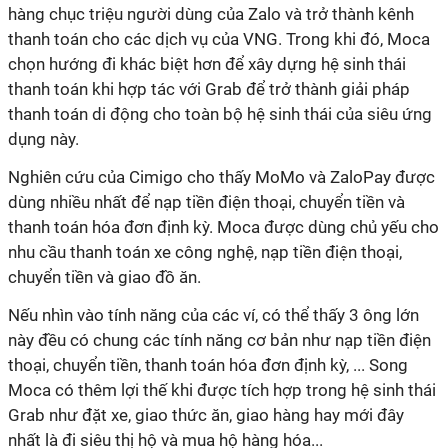
hàng chục triệu người dùng của Zalo và trở thành kênh
thanh toán cho các dịch vụ của VNG. Trong khi đó, Moca
chọn hướng đi khác biệt hơn để xây dựng hệ sinh thái
thanh toán khi hợp tác với Grab để trở thành giải pháp
thanh toán di động cho toàn bộ hệ sinh thái của siêu ứng
dụng này.
Nghiên cứu của Cimigo cho thấy MoMo và ZaloPay được
dùng nhiều nhất để nạp tiền điện thoại, chuyển tiền và
thanh toán hóa đơn định kỳ. Moca được dùng chủ yếu cho
nhu cầu thanh toán xe công nghệ, nạp tiền điện thoại,
chuyển tiền và giao đồ ăn.
Nếu nhìn vào tính năng của các ví, có thể thấy 3 ông lớn
này đều có chung các tính năng cơ bản như nạp tiền điện
thoại, chuyển tiền, thanh toán hóa đơn định kỳ, ... Song
Moca có thêm lợi thế khi được tích hợp trong hệ sinh thái
Grab như đặt xe, giao thức ăn, giao hàng hay mới đây
nhất là đi siêu thị hộ và mua hộ hàng hóa...