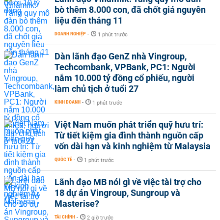
bò thêm 8.000 con, đã chốt giá nguyên
liệu đến tháng 11
DOANH NGHIỆP
-
1 phút trước
Dàn lãnh đạo GenZ nhà Vingroup,
Techcombank, VPBank, PC1: Người
nắm 10.000 tỷ đồng cổ phiếu, người
làm chủ tịch ở tuổi 27
KINH DOANH
-
1 phút trước
Việt Nam muốn phát triển quỹ hưu trí:
Từ tiết kiệm gia đình thành nguồn cấp
vốn dài hạn và kinh nghiệm từ Malaysia
QUỐC TẾ
-
1 phút trước
Lãnh đạo MB nói gì về việc tài trợ cho
18 dự án Vingroup, Sungroup và
Masterise?
TÀI CHÍNH
-
2 giờ trước