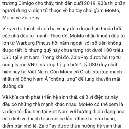
trường Cimigo cho thấy, tính đến cuối 2019, 90% thị phần
người dùng ví điện tử thuộc về ba tay chơi gồm MoMo,
Moca và ZaloPay.
Về yếu tố tài chính, cả ba ví này đều được hậu thuẫn bởi
các nhà đầu tư mạnh. Theo đó, MoMo nhận khoản đầu tư
lớn từ Warburg Pincus hồi năm ngoái, với số tiền không
được tiết lộ nhưng quỹ này chưa từng rót dưới 100 triệu
USD tại Việt Nam. Trong khi đó, ZaloPay được hỗ trợ từ
công ty mẹ VNG, startup trị giá hơn 1 tỷ USD duy nhất
hiện nay tại Việt Nam. Còn Moca có Grab, startup mạnh
nhất nhì Đông Nam Á “chống lưng” để tung khuyến mãi
đường dài.
Về khía cạnh phát triển hệ sinh thái, cả 3 ví điện tử này
đều có những thế mạnh khác nhau. MoMo có thể xem là
ví điện tử đầu tiên tại Việt Nam với hướng đi đa dạng hóa
các dịch vụ thanh toán online lẫn offline tại cửa hàng,
điểm bán nhỏ lẻ. ZaloPay được thừa hưởng hệ sinh thái