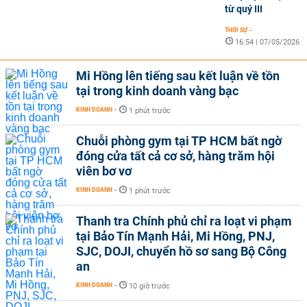
từ quý III
THỜI SỰ
-
16:54 | 07/05/2026
Mi Hồng lên tiếng sau kết luận về tồn
tại trong kinh doanh vàng bạc
KINH DOANH
-
1 phút trước
Chuỗi phòng gym tại TP HCM bất ngờ
đóng cửa tất cả cơ sở, hàng trăm hội
viên bơ vơ
KINH DOANH
-
1 phút trước
Thanh tra Chính phủ chỉ ra loạt vi phạm
tại Bảo Tín Mạnh Hải, Mi Hồng, PNJ,
SJC, DOJI, chuyển hồ sơ sang Bộ Công
an
KINH DOANH
-
10 giờ trước