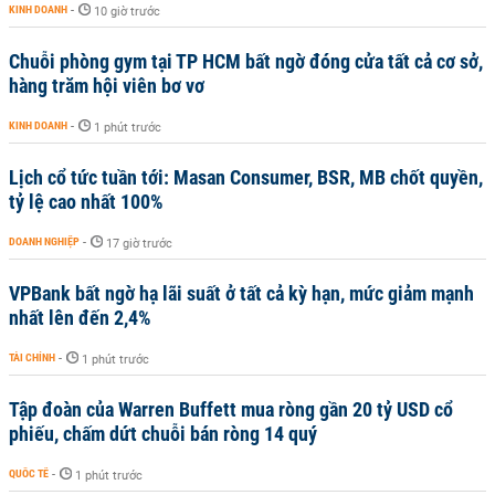
KINH DOANH
-
10 giờ trước
Chuỗi phòng gym tại TP HCM bất ngờ đóng cửa tất cả cơ sở,
hàng trăm hội viên bơ vơ
KINH DOANH
-
1 phút trước
Lịch cổ tức tuần tới: Masan Consumer, BSR, MB chốt quyền,
tỷ lệ cao nhất 100%
DOANH NGHIỆP
-
17 giờ trước
VPBank bất ngờ hạ lãi suất ở tất cả kỳ hạn, mức giảm mạnh
nhất lên đến 2,4%
TÀI CHÍNH
-
1 phút trước
Tập đoàn của Warren Buffett mua ròng gần 20 tỷ USD cổ
phiếu, chấm dứt chuỗi bán ròng 14 quý
QUỐC TẾ
-
1 phút trước