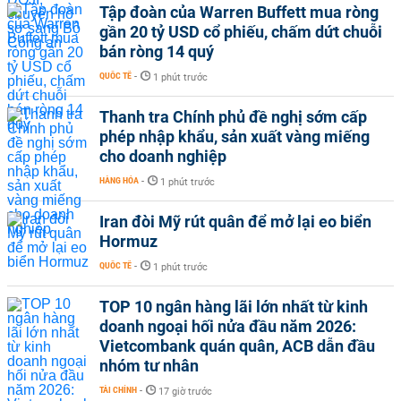
Tập đoàn của Warren Buffett mua ròng
gần 20 tỷ USD cổ phiếu, chấm dứt chuỗi
bán ròng 14 quý
QUỐC TẾ
-
1 phút trước
Thanh tra Chính phủ đề nghị sớm cấp
phép nhập khẩu, sản xuất vàng miếng
cho doanh nghiệp
HÀNG HÓA
-
1 phút trước
Iran đòi Mỹ rút quân để mở lại eo biển
Hormuz
QUỐC TẾ
-
1 phút trước
TOP 10 ngân hàng lãi lớn nhất từ kinh
doanh ngoại hối nửa đầu năm 2026:
Vietcombank quán quân, ACB dẫn đầu
nhóm tư nhân
TÀI CHÍNH
-
17 giờ trước