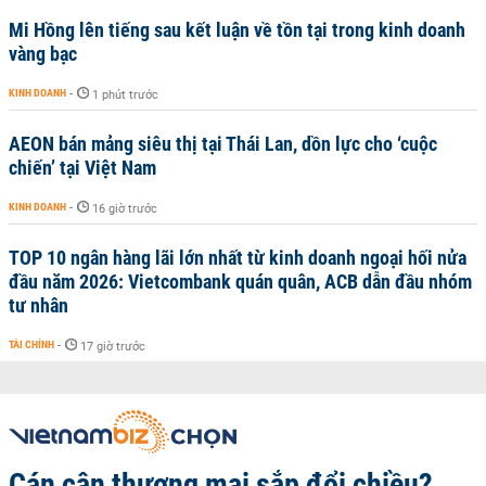
Mi Hồng lên tiếng sau kết luận về tồn tại trong kinh doanh
vàng bạc
KINH DOANH
-
1 phút trước
AEON bán mảng siêu thị tại Thái Lan, dồn lực cho ‘cuộc
chiến’ tại Việt Nam
KINH DOANH
-
16 giờ trước
TOP 10 ngân hàng lãi lớn nhất từ kinh doanh ngoại hối nửa
đầu năm 2026: Vietcombank quán quân, ACB dẫn đầu nhóm
tư nhân
TÀI CHÍNH
-
17 giờ trước
Cán cân thương mại sắp đổi chiều?