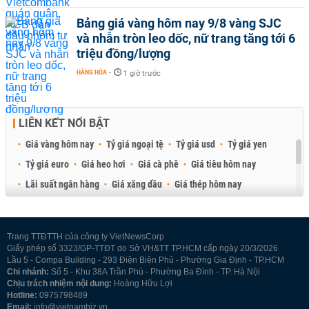
Bảng giá vàng hôm nay 9/8 vàng SJC
và nhẫn tròn leo dốc, nữ trang tăng tới 6
triệu đồng/lượng
HÀNG HÓA
-
1 giờ trước
LIÊN KẾT NỔI BẬT
Giá vàng hôm nay
Tỷ giá ngoại tệ
Tỷ giá usd
Tỷ giá yen
Tỷ giá euro
Giá heo hơi
Giá cà phê
Giá tiêu hôm nay
Lãi suất ngân hàng
Giá xăng dầu
Giá thép hôm nay
Giá sầu riêng
Giá thịt heo
Giá gạo
Giá cao su
Best Retail Brokers
Diễn đàn đầu tư Việt Nam 2026
Trang TTĐTTH của công ty VietNewsCorp
Giấy phép số 3323/GP-TTĐT do Sở VH&TT TP.HCM cấp ngày 20/3/2026
Lầu 5 - Compa Building - 293 Điện Biên Phủ - Phường Gia Định - TP.HCM
Chi nhánh:
Số 5 - Khu 38A Trần Phú - Phường Ba Đình - TP. Hà Nội
Chịu trách nhiệm nội dung:
Hoàng Hữu Lợi
Hotline:
0975798489
Email:
info@vietnambiz.vn