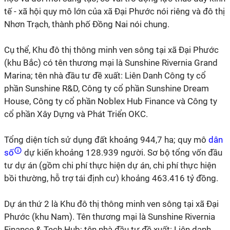
tế - xã hội quy mô lớn của xã Đại Phước nói riêng và đô thị
Nhơn Trạch, thành phố Đồng Nai nói chung.
Cụ thể, Khu đô thị thông minh ven sông tại xã Đại Phước
(khu Bắc) có tên thương mại là Sunshine Rivernia Grand
Marina; tên nhà đầu tư đề xuất: Liên Danh Công ty cổ
phần Sunshine R&D, Công ty cổ phần Sunshine Dream
House, Công ty cổ phần Noblex Hub Finance và Công ty
cổ phần Xây Dựng và Phát Triển OKC.
Tổng diện tích sử dụng đất khoảng 944,7 ha; quy mô
dân
số
dự kiến khoảng 128.939 người. Sơ bộ tổng vốn đầu
tư dự án (gồm chi phí thực hiện dự án, chi phí thực hiện
bồi thường, hỗ trợ tái định cư) khoảng 463.416 tỷ đồng.
Dự án thứ 2 là Khu đô thị thông minh ven sông tại xã Đại
Phước (khu Nam). Tên thương mại là Sunshine Rivernia
Finance & Tech Hub; tên nhà đầu tư đề xuất: Liên danh