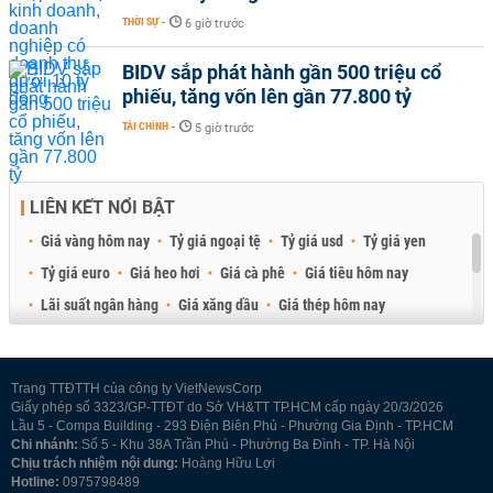
THỜI SỰ
-
6 giờ trước
BIDV sắp phát hành gần 500 triệu cổ
phiếu, tăng vốn lên gần 77.800 tỷ
TÀI CHÍNH
-
5 giờ trước
LIÊN KẾT NỔI BẬT
Giá vàng hôm nay
Tỷ giá ngoại tệ
Tỷ giá usd
Tỷ giá yen
Tỷ giá euro
Giá heo hơi
Giá cà phê
Giá tiêu hôm nay
Lãi suất ngân hàng
Giá xăng dầu
Giá thép hôm nay
Giá sầu riêng
Giá thịt heo
Giá gạo
Giá cao su
Best Retail Brokers
Diễn đàn đầu tư Việt Nam 2026
Trang TTĐTTH của công ty VietNewsCorp
Giấy phép số 3323/GP-TTĐT do Sở VH&TT TP.HCM cấp ngày 20/3/2026
Lầu 5 - Compa Building - 293 Điện Biên Phủ - Phường Gia Định - TP.HCM
Chi nhánh:
Số 5 - Khu 38A Trần Phú - Phường Ba Đình - TP. Hà Nội
Chịu trách nhiệm nội dung:
Hoàng Hữu Lợi
Hotline:
0975798489