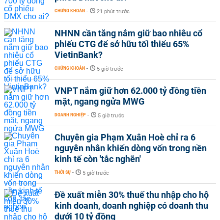
CHỨNG KHOÁN
-
21 phút trước
NHNN cần tăng nắm giữ bao nhiêu cổ
phiếu CTG để sở hữu tối thiểu 65%
VietinBank?
CHỨNG KHOÁN
-
5 giờ trước
VNPT nắm giữ hơn 62.000 tỷ đồng tiền
mặt, ngang ngửa MWG
DOANH NGHIỆP
-
5 giờ trước
Chuyên gia Phạm Xuân Hoè chỉ ra 6
nguyên nhân khiến dòng vốn trong nền
kinh tế còn 'tắc nghẽn'
THỜI SỰ
-
5 giờ trước
Đề xuất miễn 30% thuế thu nhập cho hộ
kinh doanh, doanh nghiệp có doanh thu
dưới 10 tỷ đồng