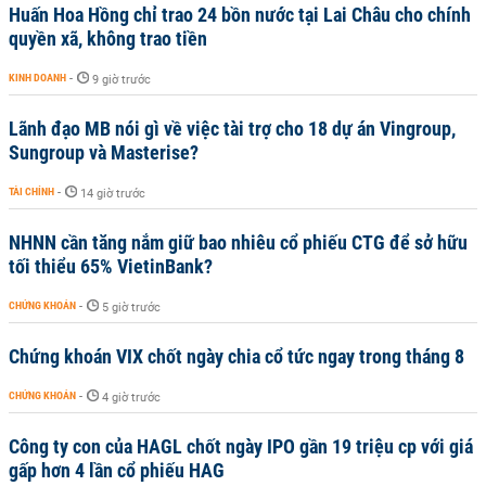
Huấn Hoa Hồng chỉ trao 24 bồn nước tại Lai Châu cho chính
quyền xã, không trao tiền
KINH DOANH
-
9 giờ trước
Lãnh đạo MB nói gì về việc tài trợ cho 18 dự án Vingroup,
Sungroup và Masterise?
TÀI CHÍNH
-
14 giờ trước
NHNN cần tăng nắm giữ bao nhiêu cổ phiếu CTG để sở hữu
tối thiểu 65% VietinBank?
CHỨNG KHOÁN
-
5 giờ trước
Chứng khoán VIX chốt ngày chia cổ tức ngay trong tháng 8
CHỨNG KHOÁN
-
4 giờ trước
Công ty con của HAGL chốt ngày IPO gần 19 triệu cp với giá
gấp hơn 4 lần cổ phiếu HAG