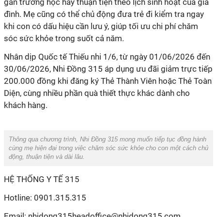
gần trường học hay thuận tiện theo lịch sinh hoạt của gia
đình. Mẹ cũng có thể chủ động đưa trẻ đi kiểm tra ngay
khi con có dấu hiệu cần lưu ý, giúp tối ưu chi phí chăm
sóc sức khỏe trong suốt cả năm.
Nhân dịp Quốc tế Thiếu nhi 1/6, từ ngày 01/06/2026 đến
30/06/2026, Nhi Đồng 315 áp dụng ưu đãi giảm trực tiếp
200.000 đồng khi đăng ký Thẻ Thành Viên hoặc Thẻ Toàn
Diện, cùng nhiều phần quà thiết thực khác dành cho
khách hàng.
Thông qua chương trình, Nhi Đồng 315 mong muốn tiếp tục đồng hành
cùng mẹ hiện đại trong việc chăm sóc sức khỏe cho con một cách chủ
động, thuận tiện và dài lâu.
HỆ THỐNG Y TẾ 315
Hotline: 0901.315.315
Email:
nhidong315headoffice@nhidong315.com