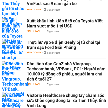
VinFast sau 9 năm gắn bó
KINH DOANH
-
2 giờ trước
Xuất khẩu linh kiện ô tô của Toyota Việt
Nam vượt mốc 1 tỷ USD
KINH DOANH
-
5 giờ trước
Thực hư vụ xe điện Geely bị từ chối tại
trạm sạc Ford Giải Phóng
KINH DOANH
-
6 giờ trước
Dàn lãnh đạo GenZ nhà Vingroup,
Techcombank, VPBank, PC1: Người nắm
10.000 tỷ đồng cổ phiếu, người làm chủ
tịch ở tuổi 27
KINH DOANH
-
7 giờ trước
Victoria Healthcare chung tay chăm sóc
sức khỏe cộng đồng tại xã Tiên Thủy, tỉnh
Vĩnh Long