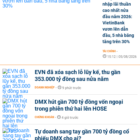
nhập lãi thuần
cao nhất nửa
đầu năm 2026:
VietinBank
vươn lên dẫn
đầu, 5 nhà băng
tăng trên 30%
TÀI CHÍNH
-
15:12 | 05/08/2026
EVN đã xóa sạch lỗ lũy kế, thu gần
353.000 tỷ đồng sau nửa năm
DOANH NGHIỆP
-
9 phút trước
DMX hút gần 700 tỷ đồng vốn ngoại
trong phiên thứ hai lên HOSE
CHỨNG KHOÁN
-
4 giờ trước
Tự doanh sang tay gần 700 tỷ đồng cổ
phiếu DMX cho ai?