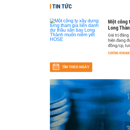
TIN TỨC
Một công t
Long Thàn
Giá trị đăn
hiện đang đư
đồng/cp, tư
CHỨNG KHOÁN
TÌM THEO NGÀY