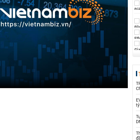
T
C
EV
t
T
D
Th
đ