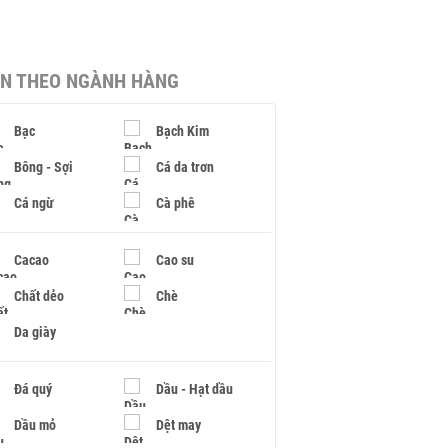
IN THEO NGÀNH HÀNG
Bạc
Bạch Kim
Bông - Sợi
Cá da trơn
Cá ngừ
Cà phê
Cacao
Cao su
Chất dẻo
Chè
Da giày
Đá quý
Dầu - Hạt dầu
Dầu mỏ
Dệt may