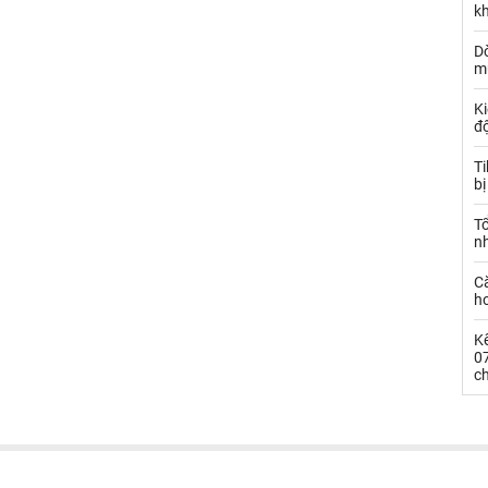
k
Dò
m
Ki
đ
T
bị
T
n
C
ho
Kế
0
c