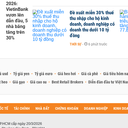
2026:
VietinBank
Đề xuất miễn 30% thuế
vươn lên
thu nhập cho hộ kinh
dẫn đầu, 5
doanh, doanh nghiệp có
nhà băng
doanh thu dưới 10 tỷ
tăng trên
đồng
30%
THỜI SỰ
-
6 phút trước
á usd
Tỷ giá yen
Tỷ giá euro
Giá heo hơi
Giá cà phê
Giá tiêu hôm n
t heo
Giá gạo
Giá cao su
Best Retail Brokers
Diễn đàn đầu tư Việt N
ỐC TẾ
TÀI CHÍNH
NHÀ ĐẤT
CHỨNG KHOÁN
DOANH NGHIỆP
KINH DO
P.HCM cấp ngày 20/3/2026