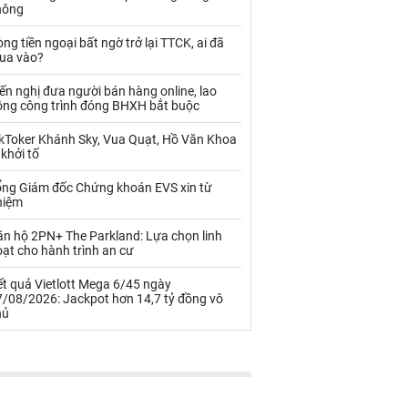
Palladium
Phân bón
hông
Rau - Củ -Quả
Sắt thép
ng tiền ngoại bất ngờ trở lại TTCK, ai đã
ua vào?
Sữa
ến nghị đưa người bán hàng online, lao
ộng công trình đóng BHXH bắt buộc
Than
Thức ăn chăn nuôi
ikToker Khánh Sky, Vua Quạt, Hồ Văn Khoa
 khởi tố
Thủy hải sản khác
Tôm
ổng Giám đốc Chứng khoán EVS xin từ
Vàng
hiệm
ăn hộ 2PN+ The Parkland: Lựa chọn linh
VLXD khác
Xăng dầu
ạt cho hành trình an cư
Xi măng - Clynker
t quả Vietlott Mega 6/45 ngày
7/08/2026: Jackpot hơn 14,7 tỷ đồng vô
hủ