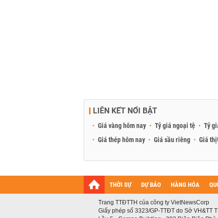
LIÊN KẾT NỔI BẬT
Giá vàng hôm nay
Tỷ giá ngoại tệ
Tỷ gi
Giá thép hôm nay
Giá sầu riêng
Giá thị
THỜI SỰ
DỰ BÁO
HÀNG HÓA
QU
Trang TTĐTTH của công ty VietNewsCorp
Giấy phép số 3323/GP-TTĐT do Sở VH&TT T