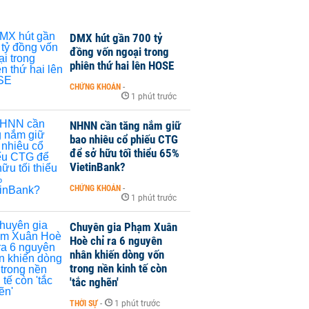
DMX hút gần 700 tỷ
đồng vốn ngoại trong
phiên thứ hai lên HOSE
CHỨNG KHOÁN
-
1 phút trước
NHNN cần tăng nắm giữ
bao nhiêu cổ phiếu CTG
để sở hữu tối thiểu 65%
VietinBank?
CHỨNG KHOÁN
-
1 phút trước
Chuyên gia Phạm Xuân
Hoè chỉ ra 6 nguyên
nhân khiến dòng vốn
trong nền kinh tế còn
'tắc nghẽn'
THỜI SỰ
-
1 phút trước