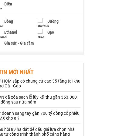
Điện
Đồng
Đường
Ethanol
Gạo
Gia súc - Gia cầm
Giấy
Gỗ
TIN MỚI NHẤT
Hạt điều
Hồ tiêu - Hạt tiêu
P HCM sắp có chung cư cao 35 tầng tại khu
Khí đốt
hợ Gà - Gạo
N đã xóa sạch lỗ lũy kế, thu gần 353.000
Kim loại khác
Mắc ca
ỷ đồng sau nửa năm
Muối
Ngũ cốc
ự doanh sang tay gần 700 tỷ đồng cổ phiếu
MX cho ai?
Nhựa - Hạt nhựa
u hồi 89 ha đất để đấu giá lựa chọn nhà
ầu tư công trình thành phố cảng hàng