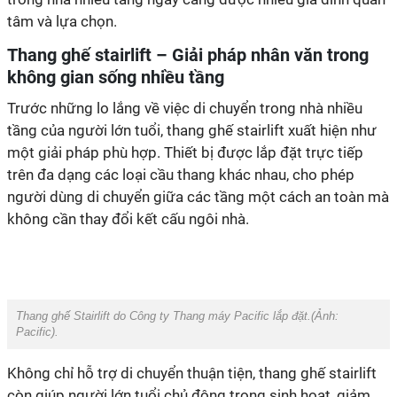
tâm và lựa chọn.
Thang ghế stairlift – Giải pháp nhân văn trong
không gian sống nhiều tầng
Trước những lo lắng về việc di chuyển trong nhà nhiều
tầng của người lớn tuổi, thang ghế stairlift xuất hiện như
một giải pháp phù hợp.
Thiết bị được lắp đặt trực tiếp
trên đa dạng các loại cầu thang khác nhau
, cho phép
người dùng di chuyển giữa các tầng một cách an toàn mà
không cần thay đổi kết cấu ngôi nhà.
Thang ghế Stairlift do Công ty Thang máy Pacific lắp đặt.(Ảnh:
Pacific
).
Không chỉ hỗ trợ di chuyển thuận tiện, thang ghế stairlift
còn giúp người lớn tuổi chủ động trong sinh hoạt, giảm