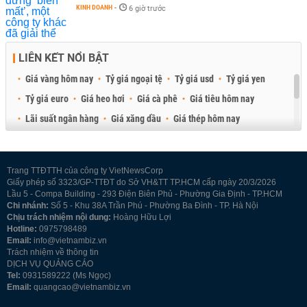
KINH DOANH
-
6 giờ trước
LIÊN KẾT NỔI BẬT
Giá vàng hôm nay
Tỷ giá ngoại tệ
Tỷ giá usd
Tỷ giá yen
Tỷ giá euro
Giá heo hơi
Giá cà phê
Giá tiêu hôm nay
Lãi suất ngân hàng
Giá xăng dầu
Giá thép hôm nay
Giá sầu riêng
Giá thịt heo
Giá gạo
Giá cao su
Best Retail Brokers
Diễn đàn đầu tư Việt Nam 2026
Trang TTĐTTH của công ty VietNewsCorp
Giấy phép số 3323/GP-TTĐT do Sở VH&TT TP.HCM cấp ngày 20/3/2026
Lầu 5 - Compa Building - 293 Điện Biên Phủ - Phường Gia Định - TP.HCM
Chi nhánh:
Số 5 - Khu 38A Trần Phú - Phường Ba Đình - TP. Hà Nội
Chịu trách nhiệm nội dung:
Hoàng Hữu Lợi
Hotline:
0975798489
Email:
info@vietnambiz.vn
Trách nhiệm về thông tin
DỊCH VỤ QUẢNG CÁO
Tel:
0931589222 (Ms Ngọc)
Email:
quangcao@vietnambiz.vn