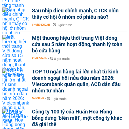
Sau nhịp điều chỉnh mạnh, CTCK nhìn
thấy cơ hội ở nhóm cổ phiếu nào?
CHỨNG KHOÁN
-
8 giờ trước
Một thương hiệu thời trang Việt đóng
cửa sau 5 năm hoạt động, thanh lý toàn
bộ cửa hàng
KINH DOANH
-
8 giờ trước
TOP 10 ngân hàng lãi lớn nhất từ kinh
doanh ngoại hối nửa đầu năm 2026:
Vietcombank quán quân, ACB dẫn đầu
nhóm tư nhân
TÀI CHÍNH
-
1 giờ trước
Công ty 100 tỷ của Huấn Hoa Hồng
bỗng dưng ‘biến mất’, một công ty khác
đã giải thể