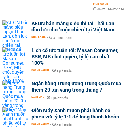
KINH DOANH
-
09:47 | 24/07/2026
AEON bán mảng siêu thị tại Thái Lan,
dồn lực cho ‘cuộc chiến’ tại Việt Nam
KINH DOANH
-
31 phút trước
Lịch cổ tức tuần tới: Masan Consumer,
BSR, MB chốt quyền, tỷ lệ cao nhất
100%
DOANH NGHIỆP
-
1 giờ trước
Ngân hàng Trung ương Trung Quốc mua
thêm 20 tấn vàng trong tháng 7
HÀNG HÓA
-
1 phút trước
Điện Máy Xanh muốn phát hành cổ
phiếu với tỷ lệ 1:1 để tăng thanh khoản
DOANH NGHIỆP
-
8 giờ trước