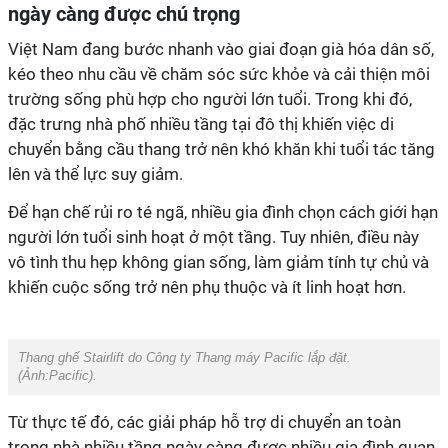
ngày càng được chú trọng
Việt Nam đang bước
nhanh
vào giai đoạn già hóa dân số,
kéo theo nhu cầu về chăm sóc sức khỏe và cải thiện môi
trường sống phù hợp cho người lớn tuổi. Trong khi đó,
đặc trưng nhà phố nhiều tầng tại đô thị khiến việc di
chuyển bằng cầu thang trở nên khó khăn khi tuổi tác tăng
lên và thể lực suy giảm.
Để hạn chế rủi ro té ngã, nhiều gia đình chọn cách giới hạn
người lớn tuổi sinh hoạt ở một tầng. Tuy nhiên, điều này
vô tình thu hẹp không gian sống, làm giảm tính tự chủ và
khiến
cuộc sống trở nên phụ thuộc và ít linh hoạt hơn.
Thang ghế Stairlift do Công ty Thang máy Pacific lắp đặt.
(Ảnh:
Pacific
).
Từ thực tế đó, các giải pháp hỗ trợ di chuyển an toàn
trong nhà nhiều tầng ngày càng được nhiều gia đình quan