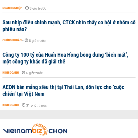
DOANH NGHIỆP
-
8 giờ trước
Sau nhịp điều chỉnh mạnh, CTCK nhìn thấy cơ hội ở nhóm cổ
phiếu nào?
CHỨNG KHOÁN
-
8 giờ trước
Công ty 100 tỷ của Huấn Hoa Hồng bỗng dưng ‘biến mất’,
một công ty khác đã giải thể
KINH DOANH
-
6 giờ trước
AEON bán mảng siêu thị tại Thái Lan, dồn lực cho ‘cuộc
chiến’ tại Việt Nam
KINH DOANH
-
31 phút trước