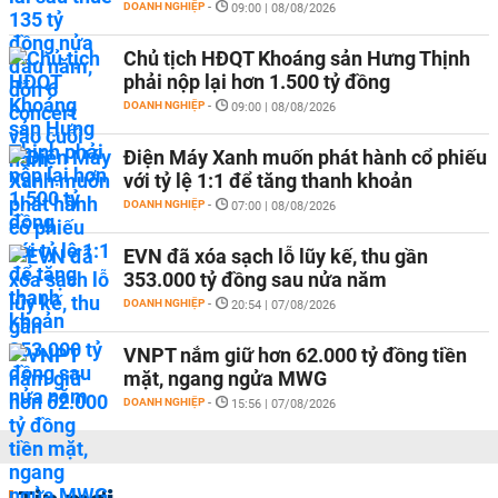
DOANH NGHIỆP
-
09:00 | 08/08/2026
Chủ tịch HĐQT Khoáng sản Hưng Thịnh
phải nộp lại hơn 1.500 tỷ đồng
DOANH NGHIỆP
-
09:00 | 08/08/2026
Điện Máy Xanh muốn phát hành cổ phiếu
với tỷ lệ 1:1 để tăng thanh khoản
DOANH NGHIỆP
-
07:00 | 08/08/2026
EVN đã xóa sạch lỗ lũy kế, thu gần
353.000 tỷ đồng sau nửa năm
DOANH NGHIỆP
-
20:54 | 07/08/2026
VNPT nắm giữ hơn 62.000 tỷ đồng tiền
mặt, ngang ngửa MWG
DOANH NGHIỆP
-
15:56 | 07/08/2026