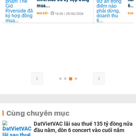
mua...
6...
NHÀ ĐẤT
-
DOANH
16:00 | 29/06/2026
Cùng chuyên mục
DatVietVAC lãi sau thuế 135 tỷ đồng nửa
đầu năm, dồn 6 concert vào cuối năm