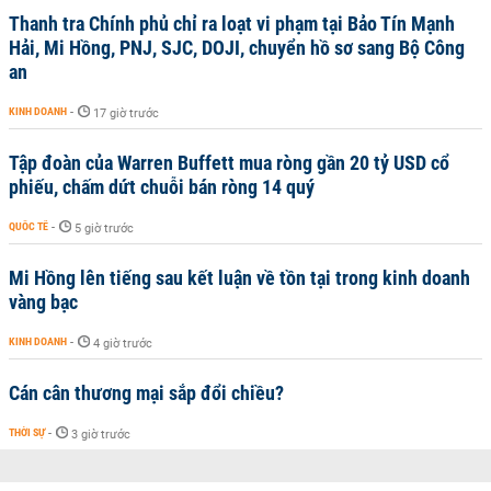
Thanh tra Chính phủ chỉ ra loạt vi phạm tại Bảo Tín Mạnh
Hải, Mi Hồng, PNJ, SJC, DOJI, chuyển hồ sơ sang Bộ Công
an
KINH DOANH
-
17 giờ trước
Tập đoàn của Warren Buffett mua ròng gần 20 tỷ USD cổ
phiếu, chấm dứt chuỗi bán ròng 14 quý
QUỐC TẾ
-
5 giờ trước
Mi Hồng lên tiếng sau kết luận về tồn tại trong kinh doanh
vàng bạc
KINH DOANH
-
4 giờ trước
Cán cân thương mại sắp đổi chiều?
THỜI SỰ
-
3 giờ trước