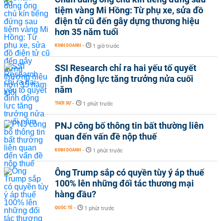
tiệm vàng Mi Hồng: Từ phụ xe, sửa đồ
điện tử cũ đến gây dựng thương hiệu
hơn 35 năm tuổi
KINH DOANH
-
1 giờ trước
SSI Research chỉ ra hai yếu tố quyết
định động lực tăng trưởng nửa cuối
năm
THỜI SỰ
-
1 phút trước
PNJ công bố thông tin bất thường liên
quan đến vấn đề nộp thuế
KINH DOANH
-
1 phút trước
Ông Trump sắp có quyền tùy ý áp thuế
100% lên những đối tác thương mại
hàng đầu?
QUỐC TẾ
-
1 phút trước