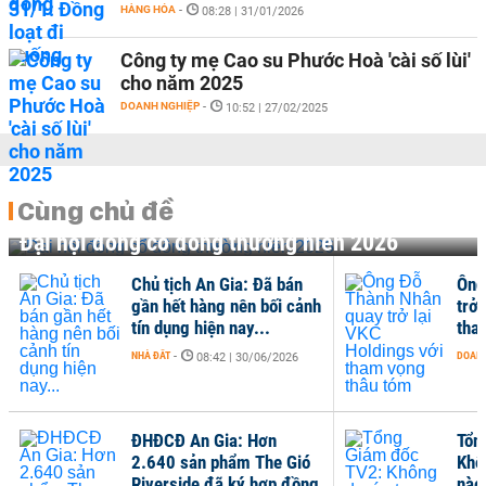
HÀNG HÓA
-
08:28 | 31/01/2026
Công ty mẹ Cao su Phước Hoà 'cài số lùi'
cho năm 2025
DOANH NGHIỆP
-
10:52 | 27/02/2025
Cùng chủ đề
Đại hội đồng cổ đông thường niên 2026
Chủ tịch An Gia: Đã bán
Ông
gần hết hàng nên bối cảnh
trở 
tín dụng hiện nay...
tha
NHÀ ĐẤT
-
DOANH
08:42 | 30/06/2026
ĐHĐCĐ An Gia: Hơn
Tổn
2.640 sản phẩm The Gió
Khô
Riverside đã ký hợp đồng
nào