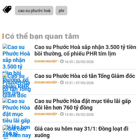
cao su phước hoà
phr
Có thể bạn quan tâm
Cao su Phước Hoà sắp nhận 3.500 tỷ tiền
bồi thường, cổ phiếu PHR tím lịm
DOANH NGHIỆP
-
16:35 | 20/05/2026
Cao su Phước Hòa có tân Tổng Giám đốc
DOANH NGHIỆP
-
10:31 | 07/05/2026
Cao su Phước Hòa đặt mục tiêu lãi gấp
đôi lên hơn 760 tỷ đồng
DOANH NGHIỆP
-
13:45 | 05/02/2026
Giá cao su hôm nay 31/1: Đồng loạt đi
xuống