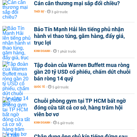
Cán cân thương mại sắp đổi chiều?
THỜI SỰ
-
3 giờ trước
Bảo Tín Mạnh Hải lên tiếng phủ nhận
hành vi thao túng, găm hàng, đẩy giá,
trục lợi
KINH DOANH
-
1 phút trước
Tập đoàn của Warren Buffett mua ròng
gần 20 tỷ USD cổ phiếu, chấm dứt chuỗi
bán ròng 14 quý
QUỐC TẾ
-
5 giờ trước
Chuỗi phòng gym tại TP HCM bất ngờ
đóng cửa tất cả cơ sở, hàng trăm hội
viên bơ vơ
KINH DOANH
-
6 giờ trước
Chân dung ông chủ kín tiếng đứng sau