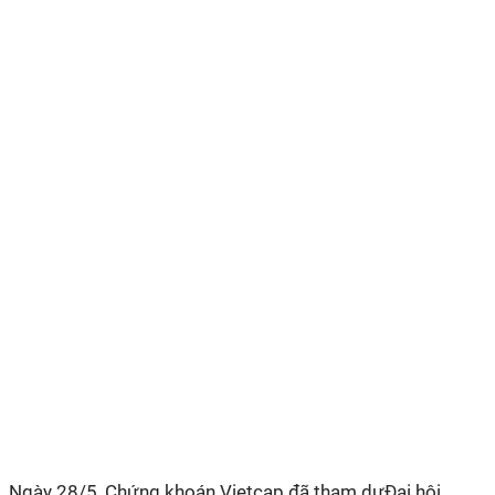
Ngày 28/5, Chứng khoán Vietcap đã tham dựĐại hội