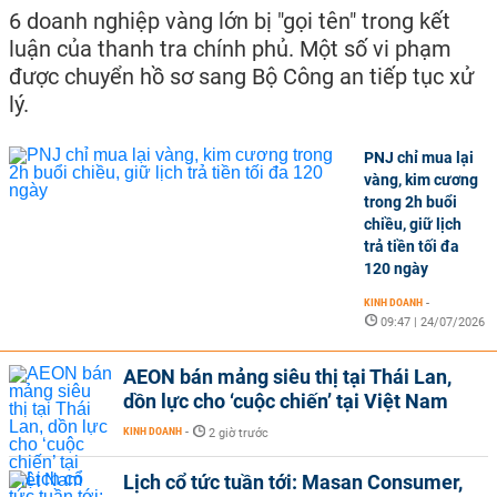
6 doanh nghiệp vàng lớn bị "gọi tên" trong kết
luận của thanh tra chính phủ. Một số vi phạm
được chuyển hồ sơ sang Bộ Công an tiếp tục xử
lý.
PNJ chỉ mua lại
vàng, kim cương
trong 2h buổi
chiều, giữ lịch
trả tiền tối đa
120 ngày
KINH DOANH
-
09:47 | 24/07/2026
AEON bán mảng siêu thị tại Thái Lan,
dồn lực cho ‘cuộc chiến’ tại Việt Nam
KINH DOANH
-
2 giờ trước
Lịch cổ tức tuần tới: Masan Consumer,