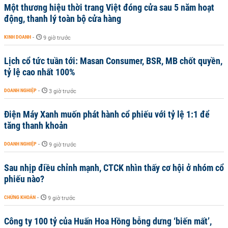
Một thương hiệu thời trang Việt đóng cửa sau 5 năm hoạt
động, thanh lý toàn bộ cửa hàng
KINH DOANH
-
9 giờ trước
Lịch cổ tức tuần tới: Masan Consumer, BSR, MB chốt quyền,
tỷ lệ cao nhất 100%
DOANH NGHIỆP
-
3 giờ trước
Điện Máy Xanh muốn phát hành cổ phiếu với tỷ lệ 1:1 để
tăng thanh khoản
DOANH NGHIỆP
-
9 giờ trước
Sau nhịp điều chỉnh mạnh, CTCK nhìn thấy cơ hội ở nhóm cổ
phiếu nào?
CHỨNG KHOÁN
-
9 giờ trước
Công ty 100 tỷ của Huấn Hoa Hồng bỗng dưng ‘biến mất’,