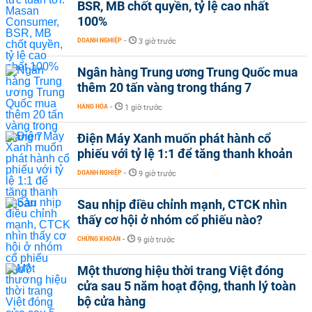
BSR, MB chốt quyền, tỷ lệ cao nhất
100%
DOANH NGHIỆP
-
3 giờ trước
Ngân hàng Trung ương Trung Quốc mua
thêm 20 tấn vàng trong tháng 7
HÀNG HÓA
-
1 giờ trước
Điện Máy Xanh muốn phát hành cổ
phiếu với tỷ lệ 1:1 để tăng thanh khoản
DOANH NGHIỆP
-
9 giờ trước
Sau nhịp điều chỉnh mạnh, CTCK nhìn
thấy cơ hội ở nhóm cổ phiếu nào?
CHỨNG KHOÁN
-
9 giờ trước
Một thương hiệu thời trang Việt đóng
cửa sau 5 năm hoạt động, thanh lý toàn
bộ cửa hàng