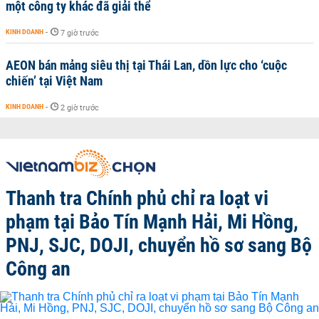
một công ty khác đã giải thể
KINH DOANH
-
7 giờ trước
AEON bán mảng siêu thị tại Thái Lan, dồn lực cho ‘cuộc
chiến’ tại Việt Nam
KINH DOANH
-
2 giờ trước
Thanh tra Chính phủ chỉ ra loạt vi
phạm tại Bảo Tín Mạnh Hải, Mi Hồng,
PNJ, SJC, DOJI, chuyển hồ sơ sang Bộ
Công an