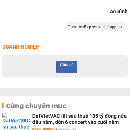
An Bình
Theo
VnExpress
Copy link
DOANH NGHIỆP
Chia sẻ
Cùng chuyên mục
DatVietVAC lãi sau thuế 135 tỷ đồng nửa
đầu năm, dồn 6 concert vào cuối năm
DOANH NGHIỆP
-
7 giờ trước