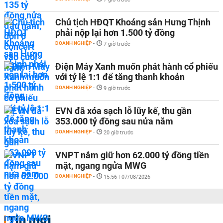
Chủ tịch HĐQT Khoáng sản Hưng Thịnh
phải nộp lại hơn 1.500 tỷ đồng
DOANH NGHIỆP
-
7 giờ trước
Điện Máy Xanh muốn phát hành cổ phiếu
với tỷ lệ 1:1 để tăng thanh khoản
DOANH NGHIỆP
-
9 giờ trước
EVN đã xóa sạch lỗ lũy kế, thu gần
353.000 tỷ đồng sau nửa năm
DOANH NGHIỆP
-
20 giờ trước
VNPT nắm giữ hơn 62.000 tỷ đồng tiền
mặt, ngang ngửa MWG
DOANH NGHIỆP
-
15:56 | 07/08/2026
Tin mới