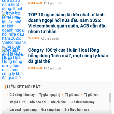
KINH DOANH
-
9 giờ trước
TOP 10 ngân hàng lãi lớn nhất từ kinh
doanh ngoại hối nửa đầu năm 2026:
Vietcombank quán quân, ACB dẫn đầu
nhóm tư nhân
TÀI CHÍNH
-
3 giờ trước
Công ty 100 tỷ của Huấn Hoa Hồng
bỗng dưng ‘biến mất’, một công ty khác
đã giải thể
KINH DOANH
-
7 giờ trước
LIÊN KẾT NỔI BẬT
Giá vàng hôm nay
Tỷ giá ngoại tệ
Tỷ giá usd
Tỷ giá yen
Tỷ giá euro
Giá heo hơi
Giá cà phê
Giá tiêu hôm nay
Lãi suất ngân hàng
Giá xăng dầu
Giá thép hôm nay