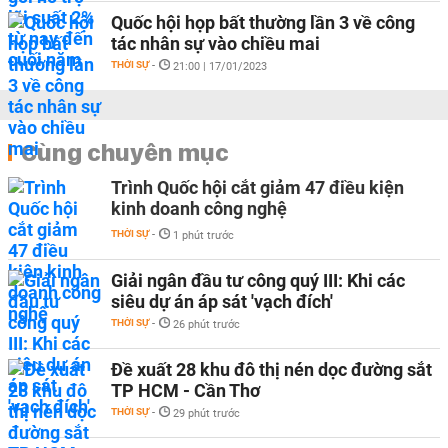
Quốc hội họp bất thường lần 3 về công
tác nhân sự vào chiều mai
THỜI SỰ
-
21:00 | 17/01/2023
Cùng chuyên mục
Trình Quốc hội cắt giảm 47 điều kiện
kinh doanh công nghệ
THỜI SỰ
-
1 phút trước
Giải ngân đầu tư công quý III: Khi các
siêu dự án áp sát 'vạch đích'
THỜI SỰ
-
26 phút trước
Đề xuất 28 khu đô thị nén dọc đường sắt
TP HCM - Cần Thơ
THỜI SỰ
-
29 phút trước