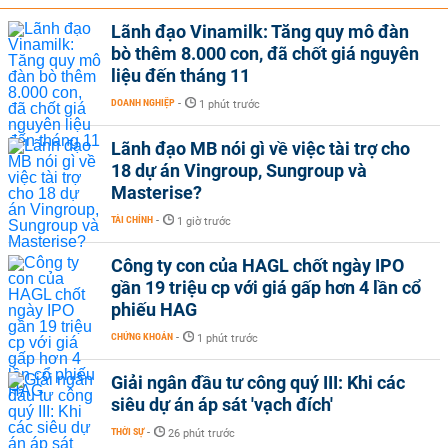
Lãnh đạo Vinamilk: Tăng quy mô đàn
bò thêm 8.000 con, đã chốt giá nguyên
liệu đến tháng 11
DOANH NGHIỆP
-
1 phút trước
Lãnh đạo MB nói gì về việc tài trợ cho
18 dự án Vingroup, Sungroup và
Masterise?
TÀI CHÍNH
-
1 giờ trước
Công ty con của HAGL chốt ngày IPO
gần 19 triệu cp với giá gấp hơn 4 lần cổ
phiếu HAG
CHỨNG KHOÁN
-
1 phút trước
Giải ngân đầu tư công quý III: Khi các
siêu dự án áp sát 'vạch đích'
THỜI SỰ
-
26 phút trước