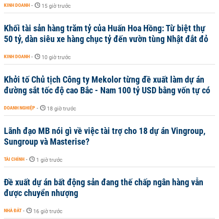
KINH DOANH
-
15 giờ trước
Khối tài sản hàng trăm tỷ của Huấn Hoa Hồng: Từ biệt thự
50 tỷ, dàn siêu xe hàng chục tỷ đến vườn tùng Nhật đắt đỏ
KINH DOANH
-
10 giờ trước
Khởi tố Chủ tịch Công ty Mekolor từng đề xuất làm dự án
đường sắt tốc độ cao Bắc - Nam 100 tỷ USD bằng vốn tự có
DOANH NGHIỆP
-
18 giờ trước
Lãnh đạo MB nói gì về việc tài trợ cho 18 dự án Vingroup,
Sungroup và Masterise?
TÀI CHÍNH
-
1 giờ trước
Đề xuất dự án bất động sản đang thế chấp ngân hàng vẫn
được chuyển nhượng
NHÀ ĐẤT
-
16 giờ trước