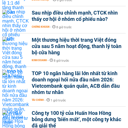
8 giờ trước
Sau nhịp điều chỉnh mạnh, CTCK nhìn
thấy cơ hội ở nhóm cổ phiếu nào?
CHỨNG KHOÁN
-
8 giờ trước
Một thương hiệu thời trang Việt đóng
cửa sau 5 năm hoạt động, thanh lý toàn
bộ cửa hàng
KINH DOANH
-
8 giờ trước
TOP 10 ngân hàng lãi lớn nhất từ kinh
doanh ngoại hối nửa đầu năm 2026:
Vietcombank quán quân, ACB dẫn đầu
nhóm tư nhân
TÀI CHÍNH
-
1 giờ trước
Công ty 100 tỷ của Huấn Hoa Hồng
bỗng dưng ‘biến mất’, một công ty khác
đã giải thể