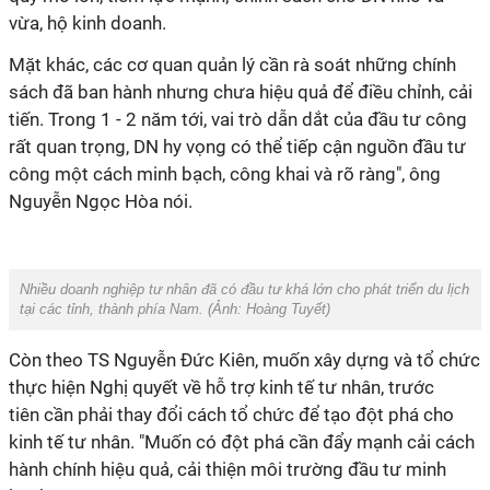
vừa, hộ kinh doanh.
Mặt khác, các cơ quan quản lý cần rà soát những chính
sách đã ban hành nhưng chưa hiệu quả để điều chỉnh, cải
tiến. Trong 1 - 2 năm tới, vai trò dẫn dắt của đầu tư công
rất quan trọng, DN hy vọng có thể tiếp cận nguồn đầu tư
công một cách minh bạch, công khai và rõ ràng", ông
Nguyễn Ngọc Hòa nói.
Nhiều doanh nghiệp tư nhân đã có đầu tư khá lớn cho phát triển du lịch
tại các tỉnh, thành phía Nam. (Ảnh:
Hoàng Tuyết
)
Còn theo TS Nguyễn Đức Kiên, muốn xây dựng và tổ chức
thực hiện Nghị quyết về hỗ trợ kinh tế tư nhân, trước
tiên cần phải thay đổi cách tổ chức để tạo đột phá cho
kinh tế tư nhân. "Muốn có đột phá cần đẩy mạnh cải cách
hành chính hiệu quả, cải thiện môi trường đầu tư minh