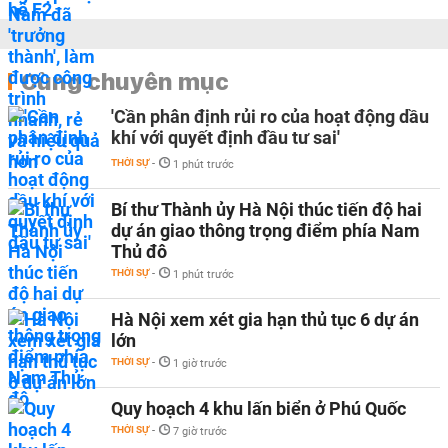
Cùng chuyên mục
'Cần phân định rủi ro của hoạt động dầu
khí với quyết định đầu tư sai'
THỜI SỰ
-
1 phút trước
Bí thư Thành ủy Hà Nội thúc tiến độ hai
dự án giao thông trọng điểm phía Nam
Thủ đô
THỜI SỰ
-
1 phút trước
Hà Nội xem xét gia hạn thủ tục 6 dự án
lớn
THỜI SỰ
-
1 giờ trước
Quy hoạch 4 khu lấn biển ở Phú Quốc
THỜI SỰ
-
7 giờ trước