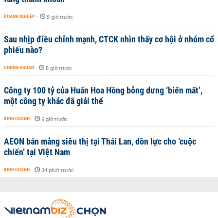
DOANH NGHIỆP
-
8 giờ trước
Sau nhịp điều chỉnh mạnh, CTCK nhìn thấy cơ hội ở nhóm cổ
phiếu nào?
CHỨNG KHOÁN
-
8 giờ trước
Công ty 100 tỷ của Huấn Hoa Hồng bỗng dưng ‘biến mất’,
một công ty khác đã giải thể
KINH DOANH
-
6 giờ trước
AEON bán mảng siêu thị tại Thái Lan, dồn lực cho ‘cuộc
chiến’ tại Việt Nam
KINH DOANH
-
34 phút trước