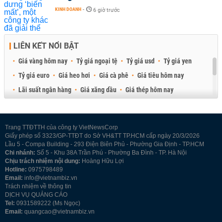
KINH DOANH
-
6 giờ trước
LIÊN KẾT NỔI BẬT
Giá vàng hôm nay
Tỷ giá ngoại tệ
Tỷ giá usd
Tỷ giá yen
Tỷ giá euro
Giá heo hơi
Giá cà phê
Giá tiêu hôm nay
Lãi suất ngân hàng
Giá xăng dầu
Giá thép hôm nay
Giá sầu riêng
Giá thịt heo
Giá gạo
Giá cao su
Best Retail Brokers
Diễn đàn đầu tư Việt Nam 2026
Trang TTĐTTH của công ty VietNewsCorp
Giấy phép số 3323/GP-TTĐT do Sở VH&TT TP.HCM cấp ngày 20/3/2026
Lầu 5 - Compa Building - 293 Điện Biên Phủ - Phường Gia Định - TP.HCM
Chi nhánh:
Số 5 - Khu 38A Trần Phú - Phường Ba Đình - TP. Hà Nội
Chịu trách nhiệm nội dung:
Hoàng Hữu Lợi
Hotline:
0975798489
Email:
info@vietnambiz.vn
Trách nhiệm về thông tin
DỊCH VỤ QUẢNG CÁO
Tel:
0931589222 (Ms Ngọc)
Email:
quangcao@vietnambiz.vn