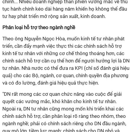
chính... Nhiều doanh nghiệp than phiền vướng mắc về thủ
tục hành chính kéo dài hàng năm khiến họ không thể đầu
tư hay phát triển mở rộng sản xuất, kinh doanh.
Phân loại hỗ trợ theo ngành nghề
Theo ông Nguyễn Ngọc Hòa, muốn kinh tế tư nhân phát
triển, cần đẩy mạnh việc thực thi các chính sách hỗ trợ
kinh tế tư nhân với những cơ chế thông thoáng hơn, các
chính sách hỗ trợ cần cụ thể hơn để người hưởng lợi là DN
tư nhân. Nhà nước có thể đưa ra KPI (chỉ số đánh giá hiệu
quả) cho các Bộ, ngành, cơ quan, chính quyền địa phương
và có đo lường, đánh giá hiệu quả thực hiện.
"DN rất mong các cơ quan chức năng vào cuộc để giải
quyết các vướng mắc, khó khăn cho kinh tế tư nhân.
Ngoài ra, DN tư nhân cũng mong mốn khi triển khai các
chính sách hỗ trợ, cần phân loại rõ ràng theo nhóm, theo
ngành nghề; phải có chính sách riêng cho DN đầu ngành,
quy mô lớn, tiềm lực mạnh; chính sách cho DN nhỏ và