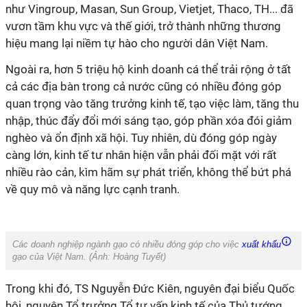
như Vingroup, Masan, Sun Group, Vietjet, Thaco, TH... đã
vươn tầm khu vực và thế giới, trở thành những thương
hiệu mang lại niềm tự hào cho người dân Việt Nam.
Ngoài ra, hơn 5 triệu hộ kinh doanh cá thể trải rộng ở tất
cả các địa bàn trong cả nước cũng có nhiều đóng góp
quan trọng vào tăng trưởng kinh tế, tạo việc làm, tăng thu
nhập, thúc đẩy đổi mới sáng tạo, góp phần xóa đói giảm
nghèo và ổn định xã hội. Tuy nhiên, dù đóng góp ngày
càng lớn, kinh tế tư nhân hiện vẫn phải đối mặt với rất
nhiều rào cản, kìm hãm sự phát triển, không thể bứt phá
về quy mô và năng lực cạnh tranh.
Các doanh nghiệp ngành gạo có nhiều đóng góp cho việc
xuất khẩu
gạo của Việt Nam. (Ảnh:
Hoàng Tuyết
)
Trong khi đó, TS Nguyễn Đức Kiên, nguyên đại biểu Quốc
hội, nguyên Tổ trưởng Tổ tư vấn kinh tế của Thủ tướng