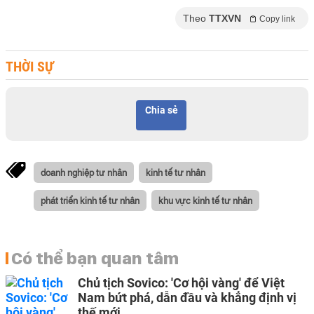
Theo
TTXVN
Copy link
THỜI SỰ
Chia sẻ
doanh nghiệp tư nhân
kinh tế tư nhân
phát triển kinh tế tư nhân
khu vực kinh tế tư nhân
Có thể bạn quan tâm
Chủ tịch Sovico: 'Cơ hội vàng' để Việt
Nam bứt phá, dẫn đầu và khẳng định vị
thế mới