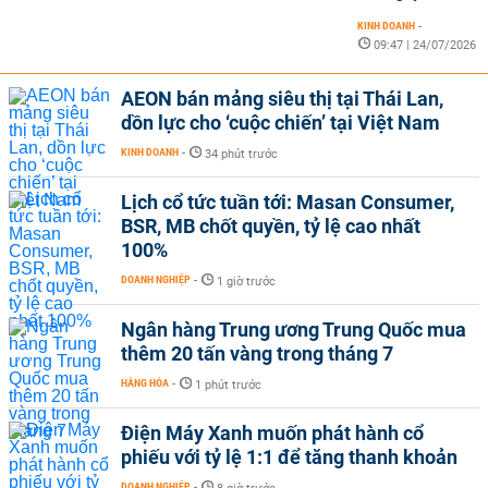
KINH DOANH
-
09:47 | 24/07/2026
AEON bán mảng siêu thị tại Thái Lan,
dồn lực cho ‘cuộc chiến’ tại Việt Nam
KINH DOANH
-
34 phút trước
Lịch cổ tức tuần tới: Masan Consumer,
BSR, MB chốt quyền, tỷ lệ cao nhất
100%
DOANH NGHIỆP
-
1 giờ trước
Ngân hàng Trung ương Trung Quốc mua
thêm 20 tấn vàng trong tháng 7
HÀNG HÓA
-
1 phút trước
Điện Máy Xanh muốn phát hành cổ
phiếu với tỷ lệ 1:1 để tăng thanh khoản
DOANH NGHIỆP
-