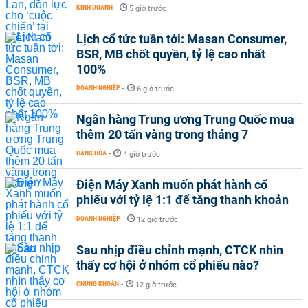
KINH DOANH
-
5 giờ trước
Lịch cổ tức tuần tới: Masan Consumer,
BSR, MB chốt quyền, tỷ lệ cao nhất
100%
DOANH NGHIỆP
-
6 giờ trước
Ngân hàng Trung ương Trung Quốc mua
thêm 20 tấn vàng trong tháng 7
HÀNG HÓA
-
4 giờ trước
Điện Máy Xanh muốn phát hành cổ
phiếu với tỷ lệ 1:1 để tăng thanh khoản
DOANH NGHIỆP
-
12 giờ trước
Sau nhịp điều chỉnh mạnh, CTCK nhìn
thấy cơ hội ở nhóm cổ phiếu nào?
CHỨNG KHOÁN
-
12 giờ trước