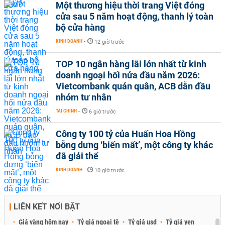
Một thương hiệu thời trang Việt đóng
cửa sau 5 năm hoạt động, thanh lý toàn
bộ cửa hàng
KINH DOANH
-
12 giờ trước
TOP 10 ngân hàng lãi lớn nhất từ kinh
doanh ngoại hối nửa đầu năm 2026:
Vietcombank quán quân, ACB dẫn đầu
nhóm tư nhân
TÀI CHÍNH
-
6 giờ trước
Công ty 100 tỷ của Huấn Hoa Hồng
bỗng dưng ‘biến mất’, một công ty khác
đã giải thể
KINH DOANH
-
10 giờ trước
LIÊN KẾT NỔI BẬT
Giá vàng hôm nay
Tỷ giá ngoại tệ
Tỷ giá usd
Tỷ giá yen