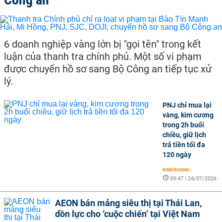
6 doanh nghiệp vàng lớn bị "gọi tên" trong kết
luận của thanh tra chính phủ. Một số vi phạm
được chuyển hồ sơ sang Bộ Công an tiếp tục xử
lý.
PNJ chỉ mua lại
vàng, kim cương
trong 2h buổi
chiều, giữ lịch
trả tiền tối đa
120 ngày
KINH DOANH
-
09:47 | 24/07/2026
AEON bán mảng siêu thị tại Thái Lan,
dồn lực cho ‘cuộc chiến’ tại Việt Nam