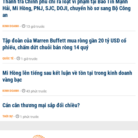
Thanh tra Chính phủ chỉ ra loạt vi phạm tại Bảo Tín Mạnh
Hải, Mi Hồng, PNJ, SJC, DOJI, chuyển hồ sơ sang Bộ Công
an
KINH DOANH
-
13 giờ trước
Tập đoàn của Warren Buffett mua ròng gần 20 tỷ USD cổ
phiếu, chấm dứt chuỗi bán ròng 14 quý
QUỐC TẾ
-
1 giờ trước
Mi Hồng lên tiếng sau kết luận về tồn tại trong kinh doanh
vàng bạc
KINH DOANH
-
43 phút trước
Cán cân thương mại sắp đổi chiều?
THỜI SỰ
-
1 phút trước