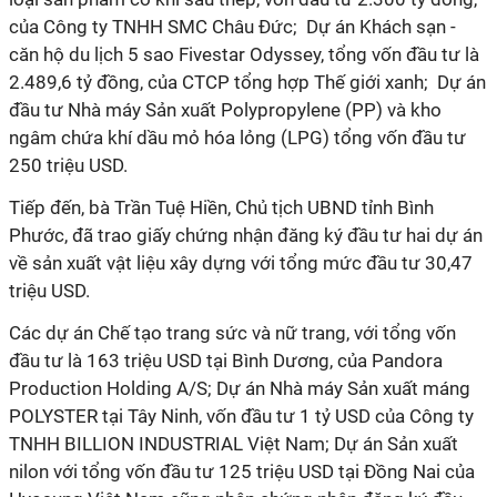
của Công ty TNHH SMC Châu Đức; Dự án Khách sạn -
căn hộ du lịch 5 sao Fivestar Odyssey, tổng vốn đầu tư là
2.489,6 tỷ đồng, của CTCP tổng hợp Thế giới xanh; Dự án
đầu tư Nhà máy Sản xuất Polypropylene (PP) và kho
ngâm chứa khí dầu mỏ hóa lỏng (LPG) tổng vốn đầu tư
250 triệu USD.
Tiếp đến, bà Trần Tuệ Hiền, Chủ tịch UBND tỉnh Bình
Phước, đã trao giấy chứng nhận đăng ký đầu tư hai dự án
về sản xuất vật liệu xây dựng với tổng mức đầu tư 30,47
triệu USD.
Các dự án Chế tạo trang sức và nữ trang, với tổng vốn
đầu tư là 163 triệu USD tại Bình Dương, của Pandora
Production Holding A/S; Dự án Nhà máy Sản xuất máng
POLYSTER tại Tây Ninh, vốn đầu tư 1 tỷ USD của Công ty
TNHH BILLION INDUSTRIAL Việt Nam; Dự án Sản xuất
nilon với tổng vốn đầu tư 125 triệu USD tại Đồng Nai của