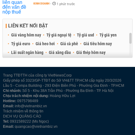
KINH DOANH
-
1 phút trước
LIÊN KẾT NỔI BẬT
Giá vàng hôm nay
Tỷ giá ngoại tệ
Tỷ giá usd
Tỷ giá yen
Tỷ giá euro
Giá heo hơi
Giá cà phê
Giá tiêu hôm nay
Lãi suất ngân hàng
Giá xăng dầu
Giá thép hôm nay
Giá sầu riêng
Giá thịt heo
Giá gạo
Giá cao su
Best Retail Brokers
Diễn đàn đầu tư Việt Nam 2026
Trang TTĐTTH của công ty VietNewsCorp
Giấy phép số 3323/GP-TTĐT do Sở VH&TT TP.HCM cấp ngày 20/3/2026
Lầu 5 - Compa Building - 293 Điện Biên Phủ - Phường Gia Định - TP.HCM
Chi nhánh:
Số 5 - Khu 38A Trần Phú - Phường Ba Đình - TP. Hà Nội
Chịu trách nhiệm nội dung:
Hoàng Hữu Lợi
Hotline:
0975798489
Email:
info@vietnambiz.vn
Trách nhiệm về thông tin
DỊCH VỤ QUẢNG CÁO
Tel:
0931589222 (Ms Ngọc)
Email:
quangcao@vietnambiz.vn