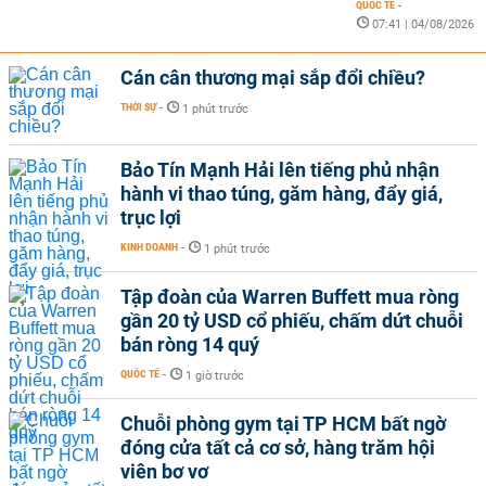
QUỐC TẾ
-
07:41 | 04/08/2026
Cán cân thương mại sắp đổi chiều?
THỜI SỰ
-
1 phút trước
Bảo Tín Mạnh Hải lên tiếng phủ nhận
hành vi thao túng, găm hàng, đẩy giá,
trục lợi
KINH DOANH
-
1 phút trước
Tập đoàn của Warren Buffett mua ròng
gần 20 tỷ USD cổ phiếu, chấm dứt chuỗi
bán ròng 14 quý
QUỐC TẾ
-
1 giờ trước
Chuỗi phòng gym tại TP HCM bất ngờ
đóng cửa tất cả cơ sở, hàng trăm hội
viên bơ vơ