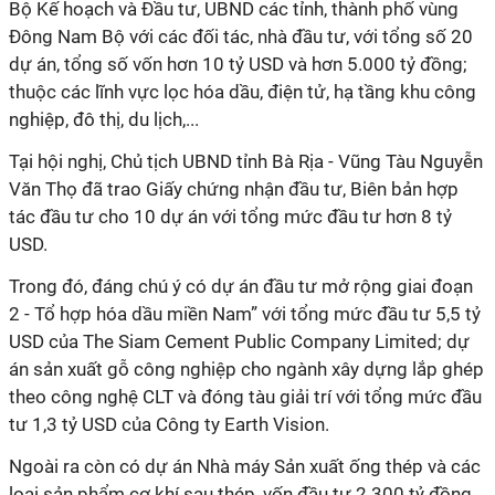
Bộ Kế hoạch và Đầu tư, UBND các tỉnh, thành phố vùng
Đông Nam Bộ với các đối tác, nhà đầu tư, với tổng số 20
dự án, tổng số vốn hơn 10 tỷ USD và hơn 5.000 tỷ đồng;
thuộc các lĩnh vực lọc hóa dầu, điện tử, hạ tầng khu công
nghiệp, đô thị, du lịch,...
Tại hội nghị, Chủ tịch UBND tỉnh Bà Rịa - Vũng Tàu Nguyễn
Văn Thọ đã trao Giấy chứng nhận đầu tư, Biên bản hợp
tác đầu tư cho 10 dự án với tổng mức đầu tư hơn 8 tỷ
USD.
Trong đó, đáng chú ý có dự án đầu tư mở rộng giai đoạn
2 - Tổ hợp hóa dầu miền Nam” với tổng mức đầu tư 5,5 tỷ
USD của The Siam Cement Public Company Limited; dự
án sản xuất gỗ công nghiệp cho ngành xây dựng lắp ghép
theo công nghệ CLT và đóng tàu giải trí với tổng mức đầu
tư 1,3 tỷ USD của Công ty Earth Vision.
Ngoài ra còn có dự án Nhà máy Sản xuất ống thép và các
loại sản phẩm cơ khí sau thép, vốn đầu tư 2.300 tỷ đồng,