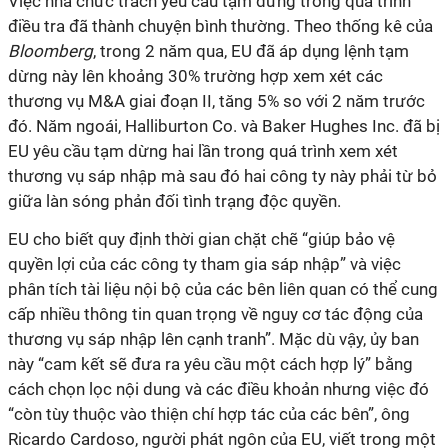
Việc nhà chức trách yêu cầu tạm dừng trong quá trình
điều tra đã thành chuyện bình thường. Theo thống kê của
Bloomberg
, trong 2 năm qua, EU đã áp dụng lệnh tạm
dừng này lên khoảng 30% trường hợp xem xét các
thương vụ M&A giai đoạn II, tăng 5% so với 2 năm trước
đó. Năm ngoái, Halliburton Co. và Baker Hughes Inc. đã bị
EU yêu cầu tạm dừng hai lần trong quá trình xem xét
thương vụ sáp nhập mà sau đó hai công ty này phải từ bỏ
giữa làn sóng phản đối tình trạng độc quyền.
EU cho biết quy định thời gian chặt chẽ “giúp bảo vệ
quyền lợi của các công ty tham gia sáp nhập” và việc
phân tích tài liệu nội bộ của các bên liên quan có thể cung
cấp nhiều thông tin quan trọng về nguy cơ tác động của
thương vụ sáp nhập lên cạnh tranh”. Mặc dù vậy, ủy ban
này “cam kết sẽ đưa ra yêu cầu một cách hợp lý” bằng
cách chọn lọc nội dung và các điều khoản nhưng việc đó
“còn tùy thuộc vào thiện chí hợp tác của các bên”, ông
Ricardo Cardoso, người phát ngôn của EU, viết trong một