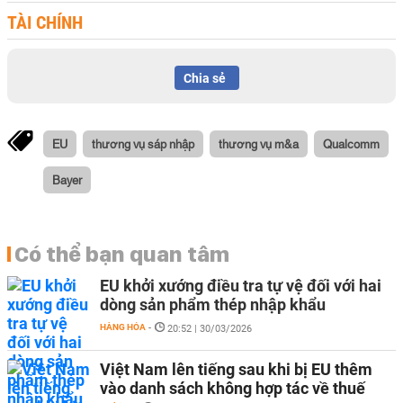
TÀI CHÍNH
Chia sẻ
EU
thương vụ sáp nhập
thương vụ m&a
Qualcomm
Bayer
Có thể bạn quan tâm
EU khởi xướng điều tra tự vệ đối với hai
dòng sản phẩm thép nhập khẩu
HÀNG HÓA
-
20:52 | 30/03/2026
Việt Nam lên tiếng sau khi bị EU thêm
vào danh sách không hợp tác về thuế