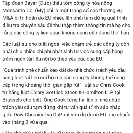
Tập đoàn Bayer (Đức) thâu tóm công ty hóa nông
Monsanto Co. (Mỹ) chỉ là một trong số các thương vụ
M&A bị trì hoãn do EU nhiều lần phải tạm dừng quá trình
điều tra chuyên sâu để thu thập thêm thông tin mà họ cho
rằng các công ty liên quan không cung cấp đúng thời hạn.
Các luật sư cho biết ngoài việc chậm trễ, các công ty còn
phải chịu nhiều chi phí phát sinh từ việc cung cấp hàng
trăm ngàn tài liệu nội bộ theo yêu cầu của EU.
“Quá trình phê chuẩn kéo dài do nhà chức trách yêu cầu
hàng loạt tài liệu nội bộ mà các công ty không thể cung
cấp trong khoảng thời gian gấp rút”, luật sư Chris Cook
từ hãng luật Cleary Gottlieb Steen & Hamilton LLP tại
Brussels cho biết. Ông Cook từng hai lần bị nhà chức
trách yêu cầu tạm dừng khi tư vấn quá trình sáp nhập
giữa Dow Chemical và DuPont vốn đã được EU phê chuẩn
vào tháng 3 vừa qua.