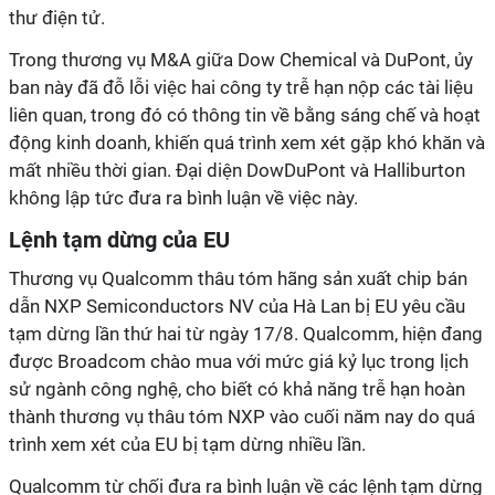
thư điện tử.
Trong thương vụ M&A giữa Dow Chemical và DuPont, ủy
ban này đã đỗ lỗi việc hai công ty trễ hạn nộp các tài liệu
liên quan, trong đó có thông tin về bằng sáng chế và hoạt
động kinh doanh, khiến quá trình xem xét gặp khó khăn và
mất nhiều thời gian. Đại diện DowDuPont và Halliburton
không lập tức đưa ra bình luận về việc này.
Lệnh tạm dừng của EU
Thương vụ Qualcomm thâu tóm hãng sản xuất chip bán
dẫn NXP Semiconductors NV của Hà Lan bị EU yêu cầu
tạm dừng lần thứ hai từ ngày 17/8. Qualcomm, hiện đang
được Broadcom chào mua với mức giá kỷ lục trong lịch
sử ngành công nghệ, cho biết có khả năng trễ hạn hoàn
thành thương vụ thâu tóm NXP vào cuối năm nay do quá
trình xem xét của EU bị tạm dừng nhiều lần.
Qualcomm từ chối đưa ra bình luận về các lệnh tạm dừng