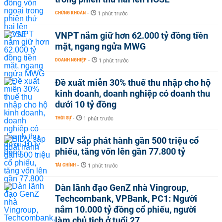
CHỨNG KHOÁN
-
1 phút trước
VNPT nắm giữ hơn 62.000 tỷ đồng tiền
mặt, ngang ngửa MWG
DOANH NGHIỆP
-
1 phút trước
Đề xuất miễn 30% thuế thu nhập cho hộ
kinh doanh, doanh nghiệp có doanh thu
dưới 10 tỷ đồng
THỜI SỰ
-
1 phút trước
BIDV sắp phát hành gần 500 triệu cổ
phiếu, tăng vốn lên gần 77.800 tỷ
TÀI CHÍNH
-
1 phút trước
Dàn lãnh đạo GenZ nhà Vingroup,
Techcombank, VPBank, PC1: Người
nắm 10.000 tỷ đồng cổ phiếu, người
làm chủ tịch ở tuổi 27