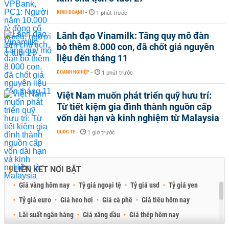
KINH DOANH
-
1 phút trước
Lãnh đạo Vinamilk: Tăng quy mô đàn
bò thêm 8.000 con, đã chốt giá nguyên
liệu đến tháng 11
DOANH NGHIỆP
-
1 phút trước
Việt Nam muốn phát triển quỹ hưu trí:
Từ tiết kiệm gia đình thành nguồn cấp
vốn dài hạn và kinh nghiệm từ Malaysia
QUỐC TẾ
-
1 giờ trước
LIÊN KẾT NỔI BẬT
Giá vàng hôm nay
Tỷ giá ngoại tệ
Tỷ giá usd
Tỷ giá yen
Tỷ giá euro
Giá heo hơi
Giá cà phê
Giá tiêu hôm nay
Lãi suất ngân hàng
Giá xăng dầu
Giá thép hôm nay