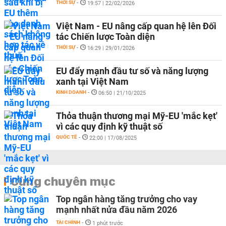
THỜI SỰ
-
19:57 | 22/02/2026
Việt Nam - EU nâng cấp quan hệ lên Đối
tác Chiến lược Toàn diện
THỜI SỰ
-
16:29 | 29/01/2026
EU đẩy mạnh đầu tư số và năng lượng
xanh tại Việt Nam
KINH DOANH
-
06:50 | 21/10/2025
Thỏa thuận thương mại Mỹ-EU 'mắc kẹt'
vì các quy định kỹ thuật số
QUỐC TẾ
-
22:00 | 17/08/2025
Cùng chuyên mục
Top ngân hàng tăng trưởng cho vay
mạnh nhất nửa đầu năm 2026
TÀI CHÍNH
-
1 phút trước