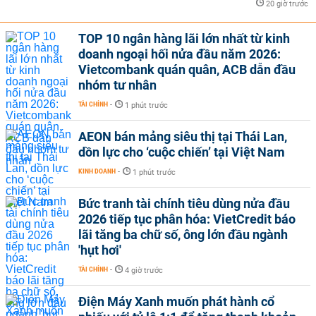
20 giờ trước
TOP 10 ngân hàng lãi lớn nhất từ kinh
doanh ngoại hối nửa đầu năm 2026:
Vietcombank quán quân, ACB dẫn đầu
nhóm tư nhân
TÀI CHÍNH
-
1 phút trước
AEON bán mảng siêu thị tại Thái Lan,
dồn lực cho ‘cuộc chiến’ tại Việt Nam
KINH DOANH
-
1 phút trước
Bức tranh tài chính tiêu dùng nửa đầu
2026 tiếp tục phân hóa: VietCredit báo
lãi tăng ba chữ số, ông lớn đầu ngành
'hụt hơi'
TÀI CHÍNH
-
4 giờ trước
Điện Máy Xanh muốn phát hành cổ