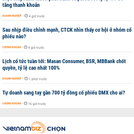
tăng thanh khoản
DOANH NGHIỆP
-
4 giờ trước
Sau nhịp điều chỉnh mạnh, CTCK nhìn thấy cơ hội ở nhóm cổ
phiếu nào?
CHỨNG KHOÁN
-
4 giờ trước
Lịch cổ tức tuần tới: Masan Consumer, BSR, MBBank chốt
quyền, tỷ lệ cao nhất 100%
DOANH NGHIỆP
-
1 phút trước
Tự doanh sang tay gần 700 tỷ đồng cổ phiếu DMX cho ai?
CHỨNG KHOÁN
-
16 giờ trước