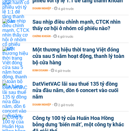
phiếu với tỷ lệ 1:1 để tăng thanh khoản
DOANH NGHIỆP
-
4 giờ trước
Sau nhịp điều chỉnh mạnh, CTCK nhìn
thấy cơ hội ở nhóm cổ phiếu nào?
CHỨNG KHOÁN
-
4 giờ trước
Một thương hiệu thời trang Việt đóng
cửa sau 5 năm hoạt động, thanh lý toàn
bộ cửa hàng
KINH DOANH
-
4 giờ trước
DatVietVAC lãi sau thuế 135 tỷ đồng
nửa đầu năm, dồn 6 concert vào cuối
năm
DOANH NGHIỆP
-
2 giờ trước
Công ty 100 tỷ của Huấn Hoa Hồng
bỗng dưng ‘biến mất’, một công ty khác
đã giải thể