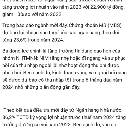
tăng trưởng lợi nhuận vào năm 2023 với 22.900 tỷ đồng,
giảm 10% so với năm 2022.
Trong báo cáo ngành mới đây, Chứng khoán MB (MBS)
d
ự
báo lợi nhuận sau thuế c
ủ
a các ngân hàng theo dõi
tăng 23,6% trong năm 2024.
Ba động lực chính là
tăng trư
ở
ng tín d
ụ
ng
cao hơn
c
ủ
a
nhóm NHTMNN; NIM
tăng
nh
ẹ
ho
ặ
c đi ngang và sự phục
hồi của thu nh
ậ
p ngoài lãi
nh
ờ
ho
ạ
t đ
ộ
ng thu phí đư
ợ
c
ph
ụ
c h
ồ
i. Bên cạnh đó, kinh doanh vàng và ngo
ạ
i h
ố
i cũng
s
ẽ
đư
ợ
c d
ự
báo có thu nh
ậ
p t
ố
t
trong 6 tháng đầu năm
2024 nh
ờ
nh
ữ
ng bi
ế
n đ
ộ
ng g
ầ
n đây.
Theo kết quả điều tra mới đây từ Ngân hàng Nhà nước,
86,2% TCTD kỳ vọng lợi nhuận trước thuế năm 2024 tăng
trưởng dương so với năm 2023. Bên cạnh đó, vẫn có