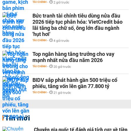
TÀI CHÍNH
-
2 giờ trước
Bức tranh tài chính tiêu dùng nửa đầu
2026 tiếp tục phân hóa: VietCredit báo
lãi tăng ba chữ số, ông lớn đầu ngành
'hụt hơi'
TÀI CHÍNH
-
4 giờ trước
Top ngân hàng tăng trưởng cho vay
mạnh nhất nửa đầu năm 2026
TÀI CHÍNH
-
20 giờ trước
BIDV sắp phát hành gần 500 triệu cổ
phiếu, tăng vốn lên gần 77.800 tỷ
TÀI CHÍNH
-
21 giờ trước
Tin mới
Chuyên gia quốc tế đánh giá tích cực về tiền