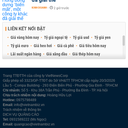
KINH DOANH
-
2 giờ trước
LIÊN KẾT NỔI BẬT
Giá vàng hôm nay
Tỷ giá ngoại tệ
Tỷ giá usd
Tỷ giá yen
Tỷ giá euro
Giá heo hơi
Giá cà phê
Giá tiêu hôm nay
Lãi suất ngân hàng
Giá xăng dầu
Giá thép hôm nay
Giá sầu riêng
Giá thịt heo
Giá gạo
Giá cao su
Best Retail Brokers
Diễn đàn đầu tư Việt Nam 2026
Trang TTĐTTH của công ty VietNewsCorp
Giấy phép số 3323/GP-TTĐT do Sở VH&TT TP.HCM cấp ngày 20/3/2026
Lầu 5 - Compa Building - 293 Điện Biên Phủ - Phường Gia Định - TP.HCM
Chi nhánh:
Số 5 - Khu 38A Trần Phú - Phường Ba Đình - TP. Hà Nội
Chịu trách nhiệm nội dung:
Hoàng Hữu Lợi
Hotline:
0975798489
Email:
info@vietnambiz.vn
Trách nhiệm về thông tin
DỊCH VỤ QUẢNG CÁO
Tel:
0931589222 (Ms Ngọc)
Email:
quangcao@vietnambiz.vn