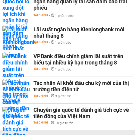
ngân hàng quản lý tài sản đảm bảo trái
phiếu
TÀI CHÍNH
-
1 phút trước
Lãi suất ngân hàng Kienlongbank mới
nhất tháng 8
TÀI CHÍNH
-
1 giờ trước
VPBank điều chỉnh giảm lãi suất trên
biểu tại nhiều kỳ hạn trong tháng 8
TÀI CHÍNH
-
1 giờ trước
Tác nhân AI khởi đầu chu kỳ mới của thị
trường tiền điện tử
TÀI CHÍNH
-
3 giờ trước
Chuyên gia quốc tế đánh giá tích cực về
tiền đồng của Việt Nam
TÀI CHÍNH
-
18 giờ trước