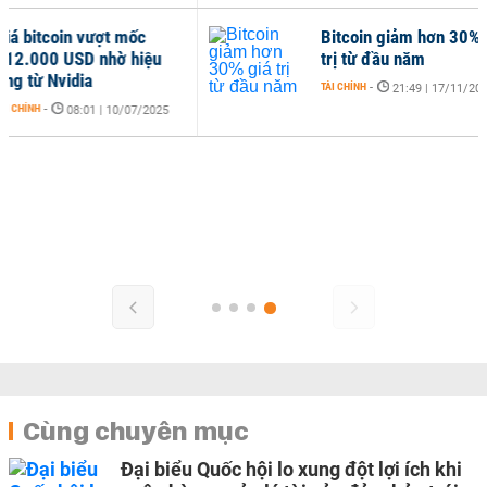
tcoin vượt mốc
Bitcoin giảm hơn 30% giá
0 USD nhờ hiệu
trị từ đầu năm
 Nvidia
TÀI CHÍNH
-
21:49 | 17/11/2025
-
08:01 | 10/07/2025
Cùng chuyên mục
Đại biểu Quốc hội lo xung đột lợi ích khi