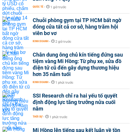
QUỐC TẾ
-
1 giờ trước
Chuỗi phòng gym tại TP HCM bất ngờ
đóng cửa tất cả cơ sở, hàng trăm hội
viên bơ vơ
KINH DOANH
-
2 giờ trước
Chân dung ông chủ kín tiếng đứng sau
tiệm vàng Mi Hồng: Từ phụ xe, sửa đồ
điện tử cũ đến gây dựng thương hiệu
hơn 35 năm tuổi
KINH DOANH
-
1 phút trước
SSI Research chỉ ra hai yếu tố quyết
định động lực tăng trưởng nửa cuối
năm
THỜI SỰ
-
1 phút trước
Mi Hồng lên tiếng sau kết luận về tồn