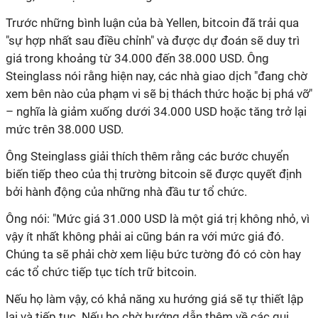
Trước những bình luận của bà Yellen,
bitcoin
đã trải qua
"sự hợp nhất sau điều chỉnh" và được dự đoán sẽ duy trì
giá trong khoảng từ 34.000 đến 38.000 USD. Ông
Steinglass nói rằng hiện nay, các nhà giao dịch "đang chờ
xem bên nào của phạm vi sẽ bị thách thức hoặc bị phá vỡ"
– nghĩa là giảm xuống dưới 34.000 USD hoặc tăng trở lại
mức trên 38.000 USD.
Ông Steinglass giải thích thêm rằng các bước chuyển
biến tiếp theo của thị trường
bitcoin
sẽ được quyết định
bởi hành động của những nhà đầu tư tổ chức.
Ông nói: "Mức giá 31.000 USD là một giá trị không nhỏ, vì
vậy ít nhất không phải ai cũng bán ra với mức giá đó.
Chúng ta sẽ phải chờ xem liệu bức tường đó có còn hay
các tổ chức tiếp tục tích trữ
bitcoin
.
Nếu họ làm vậy, có khả năng xu hướng giá sẽ tự thiết lập
lại và tiếp tục. Nếu họ chờ hướng dẫn thêm về các qui