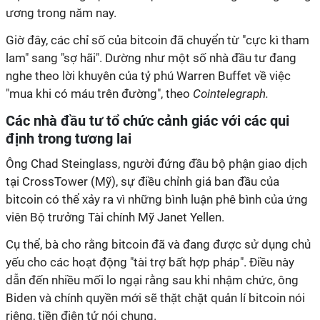
ương trong năm nay.
Giờ đây, các chỉ số của
bitcoin
đã chuyển từ "cực kì tham
lam" sang "sợ hãi". Dường như một số nhà đầu tư đang
nghe theo lời khuyên của tỷ phú Warren Buffet về việc
"mua khi có máu trên đường", theo
Cointelegraph.
Các nhà đầu tư tổ chức cảnh giác với các qui
định trong tương lai
Ông Chad Steinglass, người đứng đầu bộ phận giao dịch
tại CrossTower (Mỹ), sự điều chỉnh giá ban đầu của
bitcoin
có thể xảy ra vì những bình luận phê bình của ứng
viên Bộ trưởng Tài chính Mỹ Janet Yellen.
Cụ thể, bà cho rằng
bitcoin
đã và đang được sử dụng chủ
yếu cho các hoạt động "tài trợ bất hợp pháp". Điều này
dẫn đến nhiều mối lo ngại rằng sau khi nhậm chức, ông
Biden và chính quyền mới sẽ thặt chặt quản lí
bitcoin
nói
riêng, tiền điện tử nói chung.