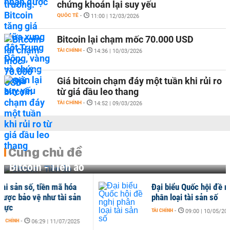
chứng khoán lại suy yếu
QUỐC TẾ
-
11:00 | 12/03/2026
Bitcoin lại chạm mốc 70.000 USD
TÀI CHÍNH
-
14:36 | 10/03/2026
Giá bitcoin chạm đáy một tuần khi rủi ro
từ giá dầu leo thang
TÀI CHÍNH
-
14:52 | 09/03/2026
Cùng chủ đề
Bitcoin - Tiền ảo
 số, tiền mã hóa
Đại biểu Quốc hội đề nghị
ảo vệ như tài sản
phân loại tài sản số
TÀI CHÍNH
-
09:00 | 10/05/2025
-
06:29 | 11/07/2025