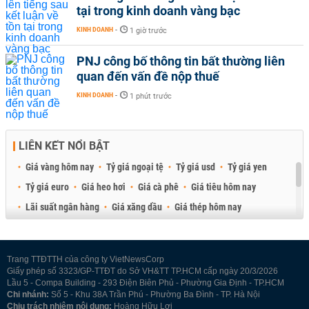
tại trong kinh doanh vàng bạc
KINH DOANH
-
1 giờ trước
PNJ công bố thông tin bất thường liên
quan đến vấn đề nộp thuế
KINH DOANH
-
1 phút trước
LIÊN KẾT NỔI BẬT
Giá vàng hôm nay
Tỷ giá ngoại tệ
Tỷ giá usd
Tỷ giá yen
Tỷ giá euro
Giá heo hơi
Giá cà phê
Giá tiêu hôm nay
Lãi suất ngân hàng
Giá xăng dầu
Giá thép hôm nay
Giá sầu riêng
Giá thịt heo
Giá gạo
Giá cao su
Best Retail Brokers
Diễn đàn đầu tư Việt Nam 2026
Trang TTĐTTH của công ty VietNewsCorp
Giấy phép số 3323/GP-TTĐT do Sở VH&TT TP.HCM cấp ngày 20/3/2026
Lầu 5 - Compa Building - 293 Điện Biên Phủ - Phường Gia Định - TP.HCM
Chi nhánh:
Số 5 - Khu 38A Trần Phú - Phường Ba Đình - TP. Hà Nội
Chịu trách nhiệm nội dung:
Hoàng Hữu Lợi