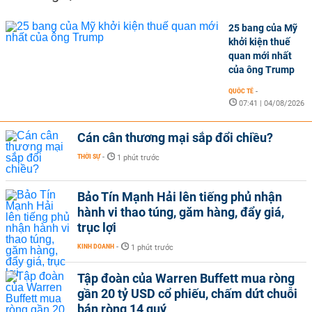
25 bang của Mỹ
khởi kiện thuế
quan mới nhất
của ông Trump
QUỐC TẾ
-
07:41 | 04/08/2026
Cán cân thương mại sắp đổi chiều?
THỜI SỰ
-
1 phút trước
Bảo Tín Mạnh Hải lên tiếng phủ nhận
hành vi thao túng, găm hàng, đẩy giá,
trục lợi
KINH DOANH
-
1 phút trước
Tập đoàn của Warren Buffett mua ròng
gần 20 tỷ USD cổ phiếu, chấm dứt chuỗi
bán ròng 14 quý