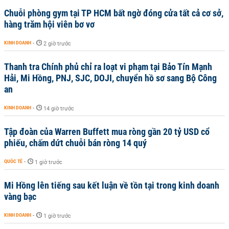
Chuỗi phòng gym tại TP HCM bất ngờ đóng cửa tất cả cơ sở,
hàng trăm hội viên bơ vơ
KINH DOANH
-
2 giờ trước
Thanh tra Chính phủ chỉ ra loạt vi phạm tại Bảo Tín Mạnh
Hải, Mi Hồng, PNJ, SJC, DOJI, chuyển hồ sơ sang Bộ Công
an
KINH DOANH
-
14 giờ trước
Tập đoàn của Warren Buffett mua ròng gần 20 tỷ USD cổ
phiếu, chấm dứt chuỗi bán ròng 14 quý
QUỐC TẾ
-
1 giờ trước
Mi Hồng lên tiếng sau kết luận về tồn tại trong kinh doanh
vàng bạc
KINH DOANH
-
1 giờ trước