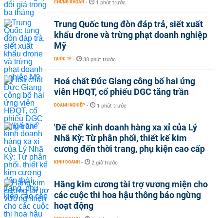
CHỨNG KHOÁN
-
1 phút trước
Trung Quốc tung đòn đáp trả, siết xuất
khẩu drone và trừng phạt doanh nghiệp
Mỹ
QUỐC TẾ
-
38 phút trước
Hoá chất Đức Giang công bố hai ứng
viên HĐQT, cổ phiếu DGC tăng trần
DOANH NGHIỆP
-
1 phút trước
'Đế chế’ kinh doanh hàng xa xỉ của Lý
Nhã Kỳ: Từ phân phối, thiết kế kim
cương đến thời trang, phụ kiện cao cấp
KINH DOANH
-
2 giờ trước
Hãng kim cương tài trợ vương miện cho
các cuộc thi hoa hậu thông báo ngừng
hoạt động