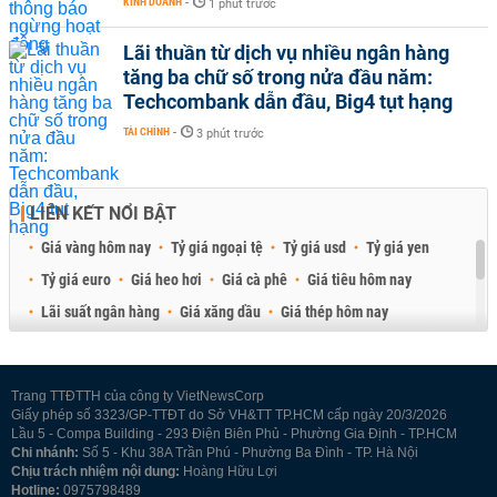
KINH DOANH
-
1 phút trước
Lãi thuần từ dịch vụ nhiều ngân hàng
tăng ba chữ số trong nửa đầu năm:
Techcombank dẫn đầu, Big4 tụt hạng
TÀI CHÍNH
-
3 phút trước
LIÊN KẾT NỔI BẬT
Giá vàng hôm nay
Tỷ giá ngoại tệ
Tỷ giá usd
Tỷ giá yen
Tỷ giá euro
Giá heo hơi
Giá cà phê
Giá tiêu hôm nay
Lãi suất ngân hàng
Giá xăng dầu
Giá thép hôm nay
Giá sầu riêng
Giá thịt heo
Giá gạo
Giá cao su
Best Retail Brokers
Diễn đàn đầu tư Việt Nam 2026
Trang TTĐTTH của công ty VietNewsCorp
Giấy phép số 3323/GP-TTĐT do Sở VH&TT TP.HCM cấp ngày 20/3/2026
Lầu 5 - Compa Building - 293 Điện Biên Phủ - Phường Gia Định - TP.HCM
Chi nhánh:
Số 5 - Khu 38A Trần Phú - Phường Ba Đình - TP. Hà Nội
Chịu trách nhiệm nội dung:
Hoàng Hữu Lợi
Hotline:
0975798489