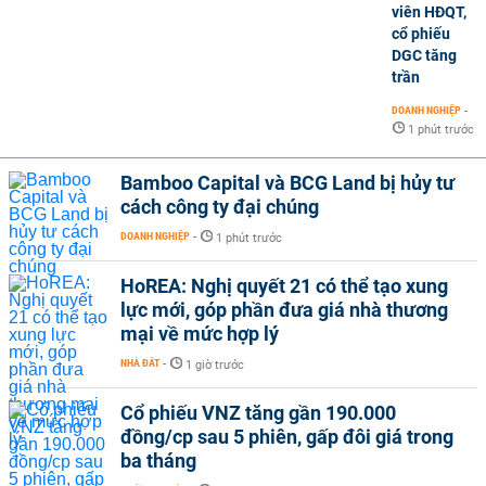
viên HĐQT,
cổ phiếu
DGC tăng
trần
DOANH NGHIỆP
-
1 phút trước
Bamboo Capital và BCG Land bị hủy tư
cách công ty đại chúng
DOANH NGHIỆP
-
1 phút trước
HoREA: Nghị quyết 21 có thể tạo xung
lực mới, góp phần đưa giá nhà thương
mại về mức hợp lý
NHÀ ĐẤT
-
1 giờ trước
Cổ phiếu VNZ tăng gần 190.000
đồng/cp sau 5 phiên, gấp đôi giá trong
ba tháng