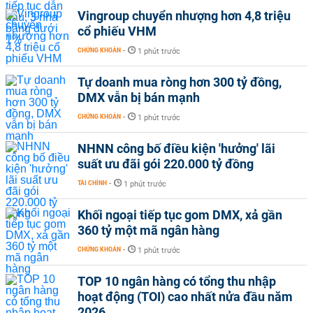
Vingroup chuyển nhượng hơn 4,8 triệu
cổ phiếu VHM
CHỨNG KHOÁN
-
1 phút trước
Tự doanh mua ròng hơn 300 tỷ đồng,
DMX vẫn bị bán mạnh
CHỨNG KHOÁN
-
1 phút trước
NHNN công bố điều kiện 'hưởng' lãi
suất ưu đãi gói 220.000 tỷ đồng
TÀI CHÍNH
-
1 phút trước
Khối ngoại tiếp tục gom DMX, xả gần
360 tỷ một mã ngân hàng
CHỨNG KHOÁN
-
1 phút trước
TOP 10 ngân hàng có tổng thu nhập
hoạt động (TOI) cao nhất nửa đầu năm
2026