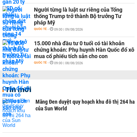
Người từng là luật sư riêng của Tổng
thống Trump trở thành Bộ trưởng Tư
pháp Mỹ
QUỐC TẾ
-
09:00 | 09/08/2026
15.000 nhà đầu tư 0 tuổi có tài khoản
chứng khoán: Phụ huynh Hàn Quốc đổ xô
mua cổ phiếu tích sản cho con
QUỐC TẾ
-
09:00 | 08/08/2026
Tin mới
Măng Đen duyệt quy hoạch khu đô thị 264 ha
của Sun World