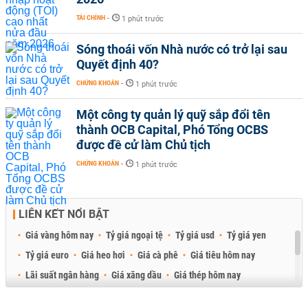
TÀI CHÍNH
-
1 phút trước
Sóng thoái vốn Nhà nước có trở lại sau
Quyết định 40?
CHỨNG KHOÁN
-
1 phút trước
Một công ty quản lý quỹ sắp đổi tên
thành OCB Capital, Phó Tổng OCBS
được đề cử làm Chủ tịch
CHỨNG KHOÁN
-
1 phút trước
LIÊN KẾT NỔI BẬT
Giá vàng hôm nay
Tỷ giá ngoại tệ
Tỷ giá usd
Tỷ giá yen
Tỷ giá euro
Giá heo hơi
Giá cà phê
Giá tiêu hôm nay
Lãi suất ngân hàng
Giá xăng dầu
Giá thép hôm nay
Giá sầu riêng
Giá thịt heo
Giá gạo
Giá cao su