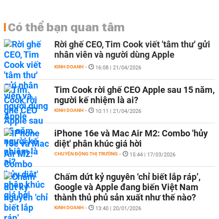
Có thể bạn quan tâm
Rời ghế CEO, Tim Cook viết 'tâm thư' gửi
nhân viên và người dùng Apple
KINH DOANH
-
16:08 | 21/04/2026
Tim Cook rời ghế CEO Apple sau 15 năm,
người kế nhiệm là ai?
KINH DOANH
-
10:11 | 21/04/2026
iPhone 16e và Mac Air M2: Combo 'hủy
diệt' phân khúc giá hời
CHUYỂN ĐỘNG THỊ TRƯỜNG
-
15:44 | 17/03/2026
Chấm dứt kỷ nguyên ‘chỉ biết lắp ráp’,
Google và Apple đang biến Việt Nam
thành thủ phủ sản xuất như thế nào?
KINH DOANH
-
13:40 | 20/01/2026