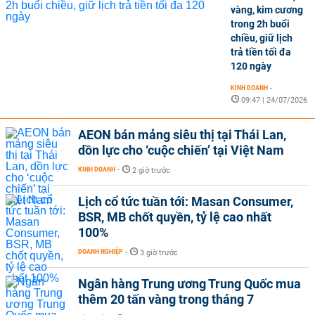
vàng, kim cương
trong 2h buổi
chiều, giữ lịch
trả tiền tối đa
120 ngày
KINH DOANH
-
09:47 | 24/07/2026
AEON bán mảng siêu thị tại Thái Lan,
dồn lực cho ‘cuộc chiến’ tại Việt Nam
KINH DOANH
-
2 giờ trước
Lịch cổ tức tuần tới: Masan Consumer,
BSR, MB chốt quyền, tỷ lệ cao nhất
100%
DOANH NGHIỆP
-
3 giờ trước
Ngân hàng Trung ương Trung Quốc mua
thêm 20 tấn vàng trong tháng 7