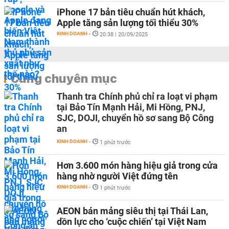
iPhone 17 bản tiêu chuẩn hút khách,
Apple tăng sản lượng tối thiểu 30%
KINH DOANH
-
20:38 | 20/09/2025
Cùng chuyên mục
Thanh tra Chính phủ chỉ ra loạt vi phạm
tại Bảo Tín Mạnh Hải, Mi Hồng, PNJ,
SJC, DOJI, chuyển hồ sơ sang Bộ Công
an
KINH DOANH
-
1 phút trước
Hơn 3.600 món hàng hiệu giả trong cửa
hàng nhờ người Việt đứng tên
KINH DOANH
-
1 phút trước
AEON bán mảng siêu thị tại Thái Lan,
dồn lực cho ‘cuộc chiến’ tại Việt Nam