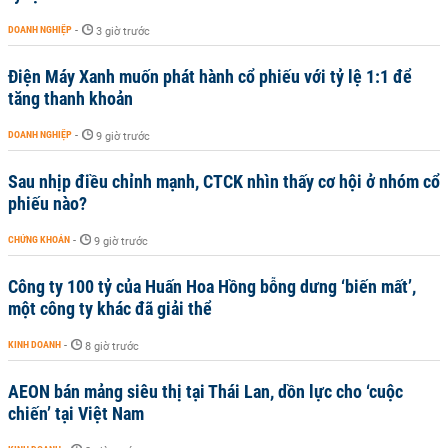
DOANH NGHIỆP
-
3 giờ trước
Điện Máy Xanh muốn phát hành cổ phiếu với tỷ lệ 1:1 để
tăng thanh khoản
DOANH NGHIỆP
-
9 giờ trước
Sau nhịp điều chỉnh mạnh, CTCK nhìn thấy cơ hội ở nhóm cổ
phiếu nào?
CHỨNG KHOÁN
-
9 giờ trước
Công ty 100 tỷ của Huấn Hoa Hồng bỗng dưng ‘biến mất’,
một công ty khác đã giải thể
KINH DOANH
-
8 giờ trước
AEON bán mảng siêu thị tại Thái Lan, dồn lực cho ‘cuộc
chiến’ tại Việt Nam