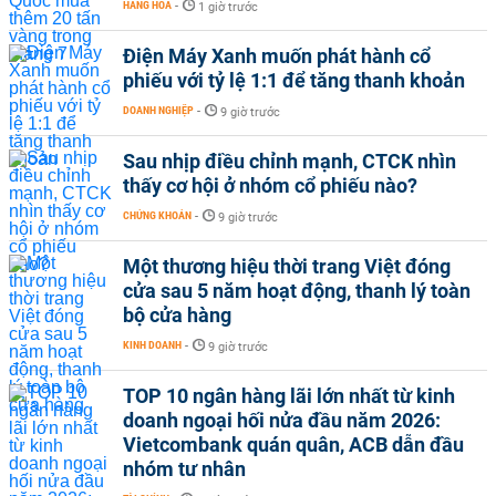
HÀNG HÓA
-
1 giờ trước
Điện Máy Xanh muốn phát hành cổ
phiếu với tỷ lệ 1:1 để tăng thanh khoản
DOANH NGHIỆP
-
9 giờ trước
Sau nhịp điều chỉnh mạnh, CTCK nhìn
thấy cơ hội ở nhóm cổ phiếu nào?
CHỨNG KHOÁN
-
9 giờ trước
Một thương hiệu thời trang Việt đóng
cửa sau 5 năm hoạt động, thanh lý toàn
bộ cửa hàng
KINH DOANH
-
9 giờ trước
TOP 10 ngân hàng lãi lớn nhất từ kinh
doanh ngoại hối nửa đầu năm 2026:
Vietcombank quán quân, ACB dẫn đầu
nhóm tư nhân