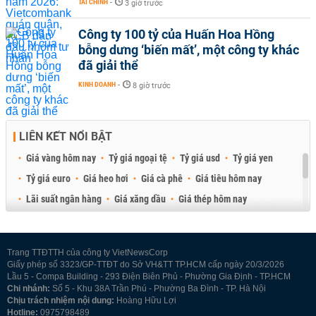
TÀI CHÍNH
-
3 giờ trước
Công ty 100 tỷ của Huấn Hoa Hồng
bỗng dưng ‘biến mất’, một công ty khác
đã giải thể
KINH DOANH
-
8 giờ trước
LIÊN KẾT NỔI BẬT
Giá vàng hôm nay
Tỷ giá ngoại tệ
Tỷ giá usd
Tỷ giá yen
Tỷ giá euro
Giá heo hơi
Giá cà phê
Giá tiêu hôm nay
Lãi suất ngân hàng
Giá xăng dầu
Giá thép hôm nay
Giá sầu riêng
Giá thịt heo
Giá gạo
Giá cao su
Best Retail Brokers
Diễn đàn đầu tư Việt Nam 2026
Trang TTĐTTH của công ty VietNewsCorp
Giấy phép số 3323/GP-TTĐT do Sở VH&TT TP.HCM cấp ngày 20/3/2026
Lầu 5 - Compa Building - 293 Điện Biên Phủ - Phường Gia Định - TP.HCM
Chi nhánh:
Số 5 - Khu 38A Trần Phú - Phường Ba Đình - TP. Hà Nội
Chịu trách nhiệm nội dung:
Hoàng Hữu Lợi
Hotline:
0975798489