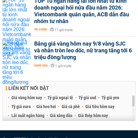
TOP 10 ngân hàng lãi lớn nhất từ kinh
doanh ngoại hối nửa đầu năm 2026:
Vietcombank quán quân, ACB dẫn đầu
nhóm tư nhân
TÀI CHÍNH
-
17 giờ trước
Bảng giá vàng hôm nay 9/8 vàng SJC
và nhẫn tròn leo dốc, nữ trang tăng tới 6
triệu đồng/lượng
HÀNG HÓA
-
1 giờ trước
LIÊN KẾT NỔI BẬT
Giá vàng hôm nay
Tỷ giá ngoại tệ
Tỷ giá usd
Tỷ giá yen
Tỷ giá euro
Giá heo hơi
Giá cà phê
Giá tiêu hôm nay
Lãi suất ngân hàng
Giá xăng dầu
Giá thép hôm nay
Giá sầu riêng
Giá thịt heo
Giá gạo
Giá cao su
Best Retail Brokers
Diễn đàn đầu tư Việt Nam 2026