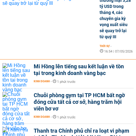
thương mại 3,28
tỷ USD trong
tháng 4, các
chuyên gia kỳ
vọng xuất siêu
sẽ quay trở lại
từ quý III
THỜI SỰ
-
16:54 | 07/05/2026
Mi Hồng lên tiếng sau kết luận về tồn
tại trong kinh doanh vàng bạc
KINH DOANH
-
1 phút trước
Chuỗi phòng gym tại TP HCM bất ngờ
đóng cửa tất cả cơ sở, hàng trăm hội
viên bơ vơ
KINH DOANH
-
1 phút trước
Thanh tra Chính phủ chỉ ra loạt vi phạm