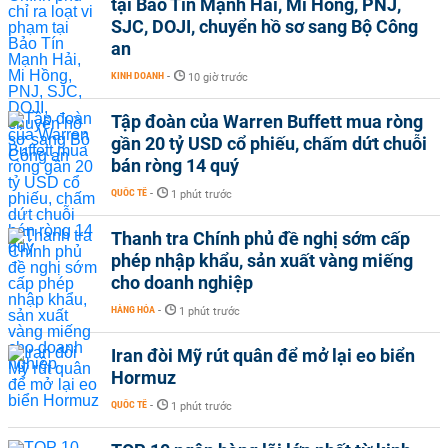
tại Bảo Tín Mạnh Hải, Mi Hồng, PNJ,
SJC, DOJI, chuyển hồ sơ sang Bộ Công
an
KINH DOANH
-
10 giờ trước
Tập đoàn của Warren Buffett mua ròng
gần 20 tỷ USD cổ phiếu, chấm dứt chuỗi
bán ròng 14 quý
QUỐC TẾ
-
1 phút trước
Thanh tra Chính phủ đề nghị sớm cấp
phép nhập khẩu, sản xuất vàng miếng
cho doanh nghiệp
HÀNG HÓA
-
1 phút trước
Iran đòi Mỹ rút quân để mở lại eo biển
Hormuz
QUỐC TẾ
-
1 phút trước