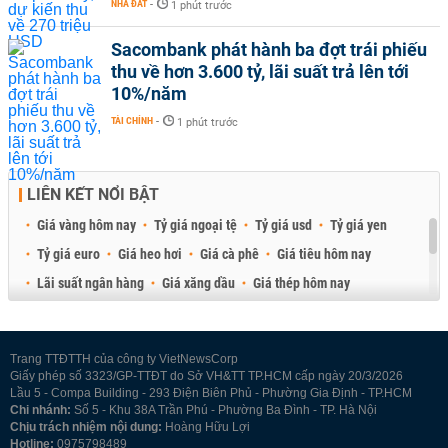
NHÀ ĐẤT
-
1 phút trước
Sacombank phát hành ba đợt trái phiếu
thu về hơn 3.600 tỷ, lãi suất trả lên tới
10%/năm
TÀI CHÍNH
-
1 phút trước
LIÊN KẾT NỔI BẬT
Giá vàng hôm nay
Tỷ giá ngoại tệ
Tỷ giá usd
Tỷ giá yen
Tỷ giá euro
Giá heo hơi
Giá cà phê
Giá tiêu hôm nay
Lãi suất ngân hàng
Giá xăng dầu
Giá thép hôm nay
Giá sầu riêng
Giá thịt heo
Giá gạo
Giá cao su
Best Retail Brokers
Diễn đàn đầu tư Việt Nam 2026
Trang TTĐTTH của công ty VietNewsCorp
Giấy phép số 3323/GP-TTĐT do Sở VH&TT TP.HCM cấp ngày 20/3/2026
Lầu 5 - Compa Building - 293 Điện Biên Phủ - Phường Gia Định - TP.HCM
Chi nhánh:
Số 5 - Khu 38A Trần Phú - Phường Ba Đình - TP. Hà Nội
Chịu trách nhiệm nội dung:
Hoàng Hữu Lợi
Hotline:
0975798489