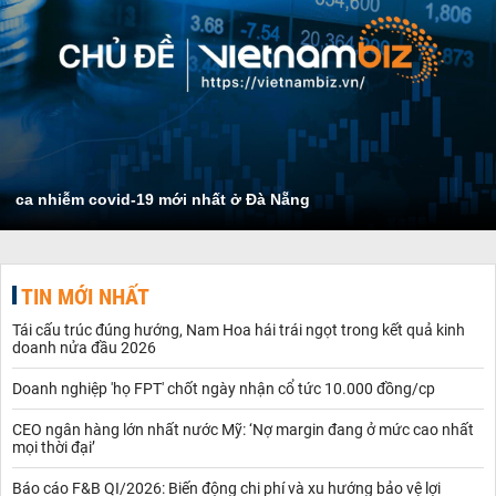
ca nhiễm covid-19 mới nhất ở Đà Nẵng
TIN MỚI NHẤT
Tái cấu trúc đúng hướng, Nam Hoa hái trái ngọt trong kết quả kinh
doanh nửa đầu 2026
Doanh nghiệp 'họ FPT' chốt ngày nhận cổ tức 10.000 đồng/cp
CEO ngân hàng lớn nhất nước Mỹ: ‘Nợ margin đang ở mức cao nhất
mọi thời đại’
Báo cáo F&B QI/2026: Biến động chi phí và xu hướng bảo vệ lợi