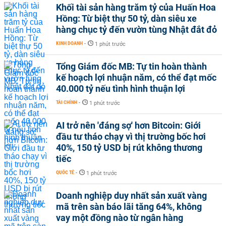
Khối tài sản hàng trăm tỷ của Huấn Hoa
Hồng: Từ biệt thự 50 tỷ, dàn siêu xe
hàng chục tỷ đến vườn tùng Nhật đắt đỏ
KINH DOANH
-
1 phút trước
Tổng Giám đốc MB: Tự tin hoàn thành
kế hoạch lợi nhuận năm, có thể đạt mốc
40.000 tỷ nếu tình hình thuận lợi
TÀI CHÍNH
-
1 phút trước
AI trở nên 'đáng sợ' hơn Bitcoin: Giới
đầu tư tháo chạy vì thị trường bốc hơi
40%, 150 tỷ USD bị rút không thương
tiếc
QUỐC TẾ
-
1 phút trước
Doanh nghiệp duy nhất sản xuất vàng
mã trên sàn báo lãi tăng 64%, không
vay một đồng nào từ ngân hàng