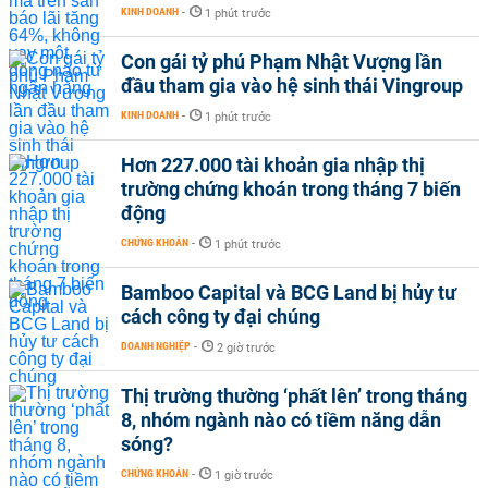
KINH DOANH
-
1 phút trước
Con gái tỷ phú Phạm Nhật Vượng lần
đầu tham gia vào hệ sinh thái Vingroup
KINH DOANH
-
1 phút trước
Hơn 227.000 tài khoản gia nhập thị
trường chứng khoán trong tháng 7 biến
động
CHỨNG KHOÁN
-
1 phút trước
Bamboo Capital và BCG Land bị hủy tư
cách công ty đại chúng
DOANH NGHIỆP
-
2 giờ trước
Thị trường thường ‘phất lên’ trong tháng
8, nhóm ngành nào có tiềm năng dẫn
sóng?
CHỨNG KHOÁN
-
1 giờ trước