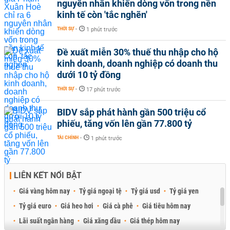
nguyên nhân khiến dòng vốn trong nền
kinh tế còn 'tắc nghẽn'
THỜI SỰ
-
1 phút trước
Đề xuất miễn 30% thuế thu nhập cho hộ
kinh doanh, doanh nghiệp có doanh thu
dưới 10 tỷ đồng
THỜI SỰ
-
17 phút trước
BIDV sắp phát hành gần 500 triệu cổ
phiếu, tăng vốn lên gần 77.800 tỷ
TÀI CHÍNH
-
1 phút trước
LIÊN KẾT NỔI BẬT
Giá vàng hôm nay
Tỷ giá ngoại tệ
Tỷ giá usd
Tỷ giá yen
Tỷ giá euro
Giá heo hơi
Giá cà phê
Giá tiêu hôm nay
Lãi suất ngân hàng
Giá xăng dầu
Giá thép hôm nay