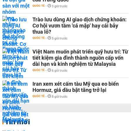
QUỐC TẾ
-
3 giờ trước
Trào lưu dùng AI giao dịch chứng khoán:
Cơ hội vươn tầm 'cá mập' hay cái bẫy
thua lỗ?
QUỐC TẾ
-
5 giờ trước
Việt Nam muốn phát triển quỹ hưu trí: Từ
tiết kiệm gia đình thành nguồn cấp vốn
dài hạn và kinh nghiệm từ Malaysia
QUỐC TẾ
-
6 giờ trước
Iran xem xét cấm tàu Mỹ qua eo biển
Hormuz, giá dầu bật tăng trở lại
QUỐC TẾ
-
8 giờ trước
Tin mới