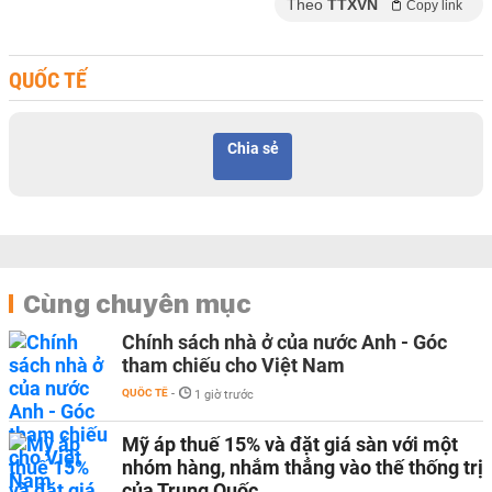
Theo
TTXVN
Copy link
QUỐC TẾ
Chia sẻ
Cùng chuyên mục
Chính sách nhà ở của nước Anh - Góc
tham chiếu cho Việt Nam
QUỐC TẾ
-
1 giờ trước
Mỹ áp thuế 15% và đặt giá sàn với một
nhóm hàng, nhắm thẳng vào thế thống trị
của Trung Quốc