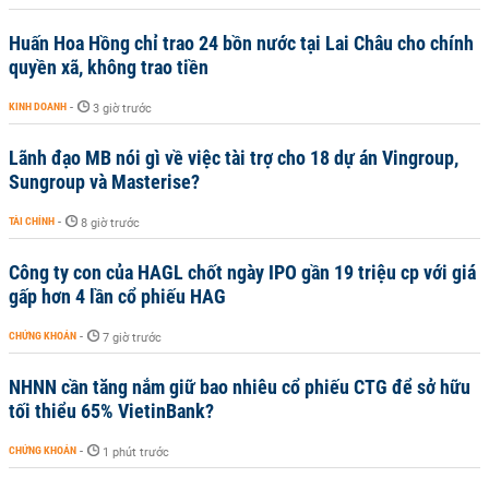
Huấn Hoa Hồng chỉ trao 24 bồn nước tại Lai Châu cho chính
quyền xã, không trao tiền
KINH DOANH
-
3 giờ trước
Lãnh đạo MB nói gì về việc tài trợ cho 18 dự án Vingroup,
Sungroup và Masterise?
TÀI CHÍNH
-
8 giờ trước
Công ty con của HAGL chốt ngày IPO gần 19 triệu cp với giá
gấp hơn 4 lần cổ phiếu HAG
CHỨNG KHOÁN
-
7 giờ trước
NHNN cần tăng nắm giữ bao nhiêu cổ phiếu CTG để sở hữu
tối thiểu 65% VietinBank?
CHỨNG KHOÁN
-
1 phút trước