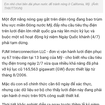
Em nhỏ chơi bên đài phun nước để tránh nóng ở California, Mỹ. (Ảnh:
THX/TTXVN)
Một đợt nắng nóng gay gắt trên diện rộng đang bao trùm
khu vực miền Đông nước Mỹ, đẩy nhu cầu tiêu thụ điện
trên lưới điện lớn nhất quốc gia này lên mức kỷ lục và
buộc một số hoạt động kỷ niệm Ngày Quốc khánh (4/7)
phải tạm dừng.
PJM Interconnection LLC - đơn vị vận hành lưới điện phục
vụ 67 triệu dân tại 13 bang của Mỹ - cho biết nhu cầu tiêu
thụ điện trong ngày 2/7 vừa qua nhiều khả năng đã phá
vỡ kỷ lục cũ 165,563 gigawatt (GW) được thiết lập từ
tháng 8/2006.
Mặc dù con số chính thức cần 60 ngày để xác thực,
nhưng các dữ liệu sơ bộ cho thấy lưới điện này đang phải
vận hành ở mức trên 90% công suất thiết kế.
Thời tiết khắc nghiệt diễn ra ngay trước thềm lễ kỷ niệm