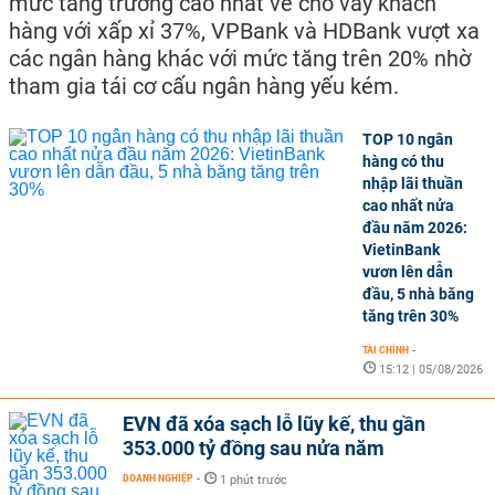
mức tăng trưởng cao nhất về cho vay khách
hàng với xấp xỉ 37%, VPBank và HDBank vượt xa
các ngân hàng khác với mức tăng trên 20% nhờ
tham gia tái cơ cấu ngân hàng yếu kém.
TOP 10 ngân
hàng có thu
nhập lãi thuần
cao nhất nửa
đầu năm 2026:
VietinBank
vươn lên dẫn
đầu, 5 nhà băng
tăng trên 30%
TÀI CHÍNH
-
15:12 | 05/08/2026
EVN đã xóa sạch lỗ lũy kế, thu gần
353.000 tỷ đồng sau nửa năm
DOANH NGHIỆP
-
1 phút trước