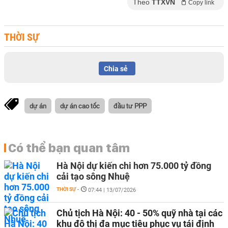
Theo
TTXVN
Copy link
THỜI SỰ
Chia sẻ
dự án
dự án cao tốc
đầu tư PPP
Có thể bạn quan tâm
Hà Nội dự kiến chi hơn 75.000 tỷ đồng
cải tạo sông Nhuệ
THỜI SỰ
-
07:44 | 13/07/2026
Chủ tịch Hà Nội: 40 - 50% quỹ nhà tại các
khu đô thị đa mục tiêu phục vụ tái định