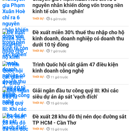
nguyên nhân khiến dòng vốn trong nền
kinh tế còn 'tắc nghẽn'
THỜI SỰ
-
6 giờ trước
Đề xuất miễn 30% thuế thu nhập cho hộ
kinh doanh, doanh nghiệp có doanh thu
dưới 10 tỷ đồng
THỜI SỰ
-
7 giờ trước
Trình Quốc hội cắt giảm 47 điều kiện
kinh doanh công nghệ
THỜI SỰ
-
11 giờ trước
Giải ngân đầu tư công quý III: Khi các
siêu dự án áp sát 'vạch đích'
THỜI SỰ
-
15 giờ trước
Đề xuất 28 khu đô thị nén dọc đường sắt
TP HCM - Cần Thơ
THỜI SỰ
-
15 giờ trước