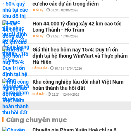
cư cho các dự án trọng điểm
THỜI SỰ
-
08:31 | 02/06/2026
Hơn 44.000 tỷ đồng xây 42 km cao tốc
Long Thành - Hồ Tràm
THỜI SỰ
-
21:52 | 17/04/2026
Giá thịt heo hôm nay 15/4: Duy trì ổn
định tại hệ thống WinMart và Thực phẩm
Hà Hiền
HÀNG HÓA
-
10:18 | 15/04/2026
Khu công nghiệp lâu đời nhất Việt Nam
hoàn thành thu hồi đất
NHÀ ĐẤT
-
22:21 | 12/04/2026
Cùng chuyên mục
Chuyên gia Phạm Xuân Hoè chỉ ra 6