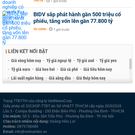
THỜI SỰ
-
7 giờ trước
BIDV sắp phát hành gần 500 triệu cổ
phiếu, tăng vốn lên gần 77.800 tỷ
TÀI CHÍNH
-
7 giờ trước
LIÊN KẾT NỔI BẬT
Giá vàng hôm nay
Tỷ giá ngoại tệ
Tỷ giá usd
Tỷ giá yen
Tỷ giá euro
Giá heo hơi
Giá cà phê
Giá tiêu hôm nay
Lãi suất ngân hàng
Giá xăng dầu
Giá thép hôm nay
Giá sầu riêng
Giá thịt heo
Giá gạo
Giá cao su
Best Retail Brokers
Diễn đàn đầu tư Việt Nam 2026
Trang TTĐTTH của công ty VietNewsCorp
Giấy phép số 3323/GP-TTĐT do Sở VH&TT TP.HCM cấp ngày 20/3/2026
Lầu 5 - Compa Building - 293 Điện Biên Phủ - Phường Gia Định - TP.HCM
Chi nhánh:
Số 5 - Khu 38A Trần Phú - Phường Ba Đình - TP. Hà Nội
Chịu trách nhiệm nội dung:
Hoàng Hữu Lợi
Hotline:
0975798489
Email:
info@vietnambiz.vn