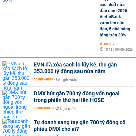
cao nhất nửa
đầu năm 2026:
VietinBank
vươn lên dẫn
đầu, 5 nhà băng
tăng trên 30%
TÀI CHÍNH
-
15:12 | 05/08/2026
EVN đã xóa sạch lỗ lũy kế, thu gần
353.000 tỷ đồng sau nửa năm
DOANH NGHIỆP
-
2 giờ trước
DMX hút gần 700 tỷ đồng vốn ngoại
trong phiên thứ hai lên HOSE
CHỨNG KHOÁN
-
6 giờ trước
Tự doanh sang tay gần 700 tỷ đồng cổ
phiếu DMX cho ai?