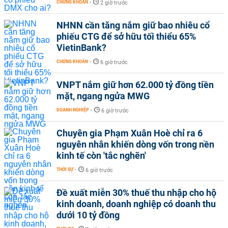
CHỨNG KHOÁN
-
2 giờ trước
NHNN cần tăng nắm giữ bao nhiêu cổ
phiếu CTG để sở hữu tối thiểu 65%
VietinBank?
CHỨNG KHOÁN
-
6 giờ trước
VNPT nắm giữ hơn 62.000 tỷ đồng tiền
mặt, ngang ngửa MWG
DOANH NGHIỆP
-
6 giờ trước
Chuyên gia Phạm Xuân Hoè chỉ ra 6
nguyên nhân khiến dòng vốn trong nền
kinh tế còn 'tắc nghẽn'
THỜI SỰ
-
6 giờ trước
Đề xuất miễn 30% thuế thu nhập cho hộ
kinh doanh, doanh nghiệp có doanh thu
dưới 10 tỷ đồng