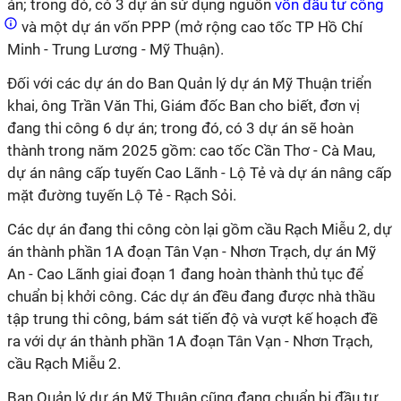
án; trong đó, có 3 dự án sử dụng nguồn
vốn đầu tư công
và một dự án vốn PPP (mở rộng cao tốc TP Hồ Chí
Minh - Trung Lương - Mỹ Thuận).
Đối với các dự án do Ban Quản lý dự án Mỹ Thuận triển
khai, ông Trần Văn Thi, Giám đốc Ban cho biết, đơn vị
đang thi công 6 dự án; trong đó, có 3 dự án sẽ hoàn
thành trong năm 2025 gồm: cao tốc Cần Thơ - Cà Mau,
dự án nâng cấp tuyến Cao Lãnh - Lộ Tẻ và dự án nâng cấp
mặt đường tuyến Lộ Tẻ - Rạch Sỏi.
Các dự án đang thi công còn lại gồm cầu Rạch Miễu 2, dự
án thành phần 1A đoạn Tân Vạn - Nhơn Trạch, dự án Mỹ
An - Cao Lãnh giai đoạn 1 đang hoàn thành thủ tục để
chuẩn bị khởi công. Các dự án đều đang được nhà thầu
tập trung thi công, bám sát tiến độ và vượt kế hoạch đề
ra với dự án thành phần 1A đoạn Tân Vạn - Nhơn Trạch,
cầu Rạch Miễu 2.
Ban Quản lý dự án Mỹ Thuận cũng đang chuẩn bị đầu tư