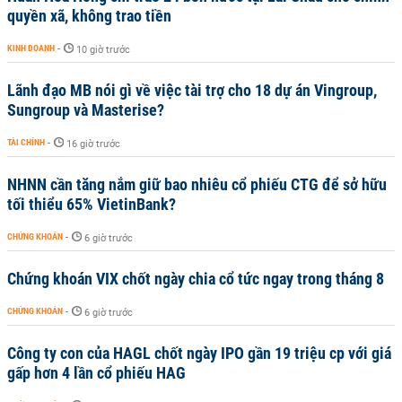
quyền xã, không trao tiền
KINH DOANH
-
10 giờ trước
Lãnh đạo MB nói gì về việc tài trợ cho 18 dự án Vingroup,
Sungroup và Masterise?
TÀI CHÍNH
-
16 giờ trước
NHNN cần tăng nắm giữ bao nhiêu cổ phiếu CTG để sở hữu
tối thiểu 65% VietinBank?
CHỨNG KHOÁN
-
6 giờ trước
Chứng khoán VIX chốt ngày chia cổ tức ngay trong tháng 8
CHỨNG KHOÁN
-
6 giờ trước
Công ty con của HAGL chốt ngày IPO gần 19 triệu cp với giá
gấp hơn 4 lần cổ phiếu HAG