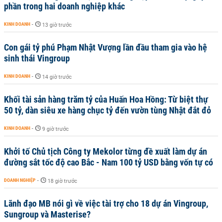
phần trong hai doanh nghiệp khác
KINH DOANH
-
13 giờ trước
Con gái tỷ phú Phạm Nhật Vượng lần đầu tham gia vào hệ
sinh thái Vingroup
KINH DOANH
-
14 giờ trước
Khối tài sản hàng trăm tỷ của Huấn Hoa Hồng: Từ biệt thự
50 tỷ, dàn siêu xe hàng chục tỷ đến vườn tùng Nhật đắt đỏ
KINH DOANH
-
9 giờ trước
Khởi tố Chủ tịch Công ty Mekolor từng đề xuất làm dự án
đường sắt tốc độ cao Bắc - Nam 100 tỷ USD bằng vốn tự có
DOANH NGHIỆP
-
18 giờ trước
Lãnh đạo MB nói gì về việc tài trợ cho 18 dự án Vingroup,
Sungroup và Masterise?