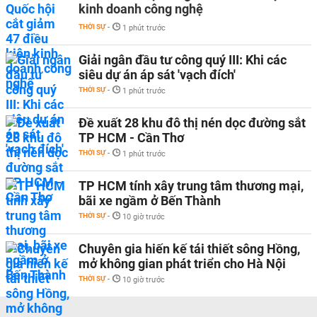
kinh doanh công nghệ
THỜI SỰ
-
1 phút trước
Giải ngân đầu tư công quý III: Khi các
siêu dự án áp sát 'vạch đích'
THỜI SỰ
-
1 phút trước
Đề xuất 28 khu đô thị nén dọc đường sắt
TP HCM - Cần Thơ
THỜI SỰ
-
1 phút trước
TP HCM tính xây trung tâm thương mại,
bãi xe ngầm ở Bến Thành
THỜI SỰ
-
10 giờ trước
Chuyên gia hiến kế tái thiết sông Hồng,
mở không gian phát triển cho Hà Nội
THỜI SỰ
-
10 giờ trước