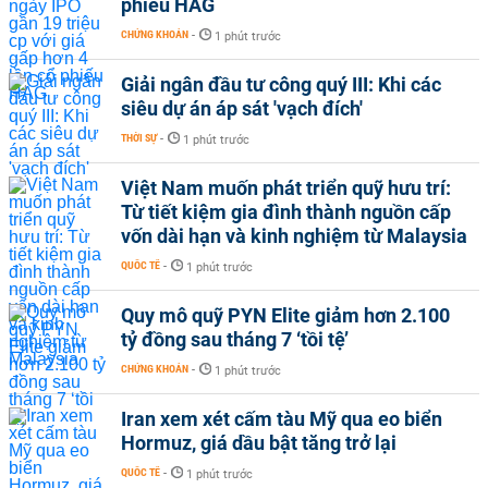
phiếu HAG
CHỨNG KHOÁN
-
1 phút trước
Giải ngân đầu tư công quý III: Khi các
siêu dự án áp sát 'vạch đích'
THỜI SỰ
-
1 phút trước
Việt Nam muốn phát triển quỹ hưu trí:
Từ tiết kiệm gia đình thành nguồn cấp
vốn dài hạn và kinh nghiệm từ Malaysia
QUỐC TẾ
-
1 phút trước
Quy mô quỹ PYN Elite giảm hơn 2.100
tỷ đồng sau tháng 7 ‘tồi tệ’
CHỨNG KHOÁN
-
1 phút trước
Iran xem xét cấm tàu Mỹ qua eo biển
Hormuz, giá dầu bật tăng trở lại
QUỐC TẾ
-
1 phút trước