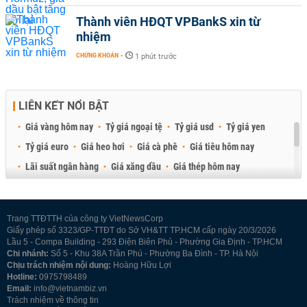
Thành viên HĐQT VPBankS xin từ
nhiệm
CHỨNG KHOÁN
-
1 phút trước
LIÊN KẾT NỔI BẬT
Giá vàng hôm nay
Tỷ giá ngoại tệ
Tỷ giá usd
Tỷ giá yen
Tỷ giá euro
Giá heo hơi
Giá cà phê
Giá tiêu hôm nay
Lãi suất ngân hàng
Giá xăng dầu
Giá thép hôm nay
Giá sầu riêng
Giá thịt heo
Giá gạo
Giá cao su
Best Retail Brokers
Diễn đàn đầu tư Việt Nam 2026
Trang TTĐTTH của công ty VietNewsCorp
Giấy phép số 3323/GP-TTĐT do Sở VH&TT TP.HCM cấp ngày 20/3/2026
Lầu 5 - Compa Building - 293 Điện Biên Phủ - Phường Gia Định - TP.HCM
Chi nhánh:
Số 5 - Khu 38A Trần Phú - Phường Ba Đình - TP. Hà Nội
Chịu trách nhiệm nội dung:
Hoàng Hữu Lợi
Hotline:
0975798489
Email:
info@vietnambiz.vn
Trách nhiệm về thông tin