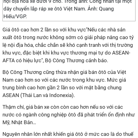
nội địa hóa xe dưới 9 chỗ. Trong ảnh: Công nhân tại một
dây chuyển lắp ráp xe ôtô Việt Nam. Ảnh: Quang
Hiếu/VGP.
Giá ôtô cao hơn 2 lần so với khu vực"Nếu các nhà sản
xuất ôtô trong nước không sớm có giải pháp nâng cao tỷ
lệ nội địa hóa, chắc chắn sẽ khó cạnh tranh với thị trường
khu vực, đặc biệt khi khu vực thương mại tự do ASEAN-
AFTA có hiệu lực", Bộ Công Thương cảnh báo.
Bộ Công Thương cũng thừa nhận giá bán ôtô của Việt
Nam cao hơn so với các nước trong khu vực. Mức giá
trung bình cao hơn gần 2 lần so với mặt bằng chung
ASEAN (Thái Lan và Indonexia).
Thậm chí, giá bán xe còn còn cao hơn nếu so với các
nước có ngành công nghiệp ôtô đã phát triển ổn định như
Mỹ, Nhật Bản…
Nguyên nhân lớn nhất khiến giá ôtô ở mức cao là do thuế