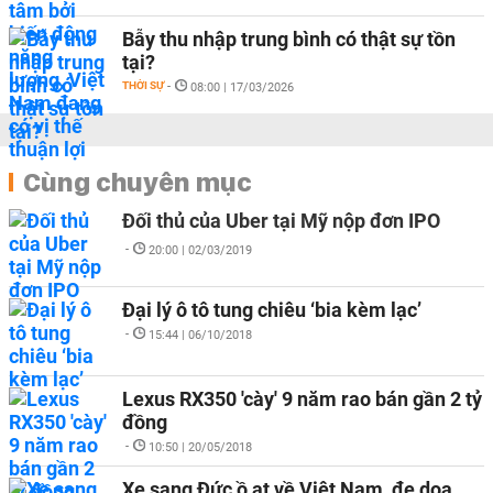
Bẫy thu nhập trung bình có thật sự tồn
tại?
THỜI SỰ
-
08:00 | 17/03/2026
Cùng chuyên mục
Đối thủ của Uber tại Mỹ nộp đơn IPO
-
20:00 | 02/03/2019
Đại lý ô tô tung chiêu ‘bia kèm lạc’
-
15:44 | 06/10/2018
Lexus RX350 'cày' 9 năm rao bán gần 2 tỷ
đồng
-
10:50 | 20/05/2018
Xe sang Đức ồ ạt về Việt Nam, đe dọa