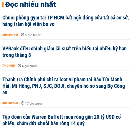
Đọc nhiều nhất
Chuỗi phòng gym tại TP HCM bất ngờ đóng cửa tất cả cơ sở,
hàng trăm hội viên bơ vơ
KINH DOANH
-
5 giờ trước
VPBank điều chỉnh giảm lãi suất trên biểu tại nhiều kỳ hạn
trong tháng 8
TÀI CHÍNH
-
4 giờ trước
Thanh tra Chính phủ chỉ ra loạt vi phạm tại Bảo Tín Mạnh
Hải, Mi Hồng, PNJ, SJC, DOJI, chuyển hồ sơ sang Bộ Công
an
KINH DOANH
-
17 giờ trước
Tập đoàn của Warren Buffett mua ròng gần 20 tỷ USD cổ
phiếu, chấm dứt chuỗi bán ròng 14 quý