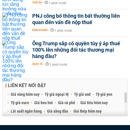
THỜI SỰ
-
1 phút trước
PNJ công bố thông tin bất thường liên
quan đến vấn đề nộp thuế
KINH DOANH
-
1 phút trước
Ông Trump sắp có quyền tùy ý áp thuế
100% lên những đối tác thương mại
hàng đầu?
QUỐC TẾ
-
1 phút trước
LIÊN KẾT NỔI BẬT
Giá vàng hôm nay
Tỷ giá ngoại tệ
Tỷ giá usd
Tỷ giá yen
Tỷ giá euro
Giá heo hơi
Giá cà phê
Giá tiêu hôm nay
Lãi suất ngân hàng
Giá xăng dầu
Giá thép hôm nay
Giá sầu riêng
Giá thịt heo
Giá gạo
Giá cao su
Best Retail Brokers
Diễn đàn đầu tư Việt Nam 2026