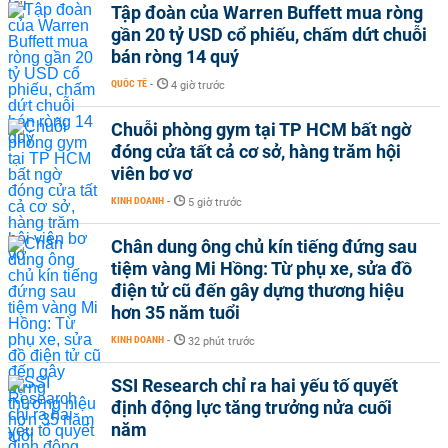
Tập đoàn của Warren Buffett mua ròng
gần 20 tỷ USD cổ phiếu, chấm dứt chuỗi
bán ròng 14 quý
QUỐC TẾ
-
4 giờ trước
Chuỗi phòng gym tại TP HCM bất ngờ
đóng cửa tất cả cơ sở, hàng trăm hội
viên bơ vơ
KINH DOANH
-
5 giờ trước
Chân dung ông chủ kín tiếng đứng sau
tiệm vàng Mi Hồng: Từ phụ xe, sửa đồ
điện tử cũ đến gây dựng thương hiệu
hơn 35 năm tuổi
KINH DOANH
-
32 phút trước
SSI Research chỉ ra hai yếu tố quyết
định động lực tăng trưởng nửa cuối
năm