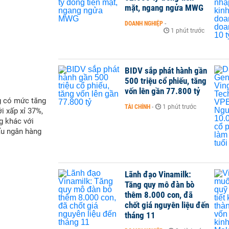
mặt, ngang ngửa MWG
DOANH NGHIỆP
-
1 phút trước
BIDV sắp phát hành gần
500 triệu cổ phiếu, tăng
vốn lên gần 77.800 tỷ
g có mức tăng
TÀI CHÍNH
-
1 phút trước
i xấp xỉ 37%,
g khác với
ấu ngân hàng
Lãnh đạo Vinamilk:
Tăng quy mô đàn bò
thêm 8.000 con, đã
chốt giá nguyên liệu đến
tháng 11