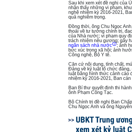
Sau khi xem xét đề nghị của Ủ
nhận thấy những vi phạm, kh
nghệ nhiệm kỳ 2016-2021, Ba
quả nghiêm trọng.
Đồng thời, ông Chu Ngọc Anh
thoái về tư tưởng chính trị, đ
của Nhà nước; vi phạm quy đị
trách nhiệm nêu gương; gây hậu
ngân sách nhà nước
; ảnh 
bức xúc trong xã hội; ảnh hưở
Công nghệ, Bộ Y tế.
Căn cứ nội dung, tính chất, m
Đảng về kỷ luật tổ chức đảng, 
luật bằng hình thức cảnh cáo
nhiệm kỳ 2016-2021, Ban cán 
Ban Bí thư quyết định thi hành
ônh Phạm Công Tạc.
Bộ Chính trị đề nghị Ban Chấp
Chu Ngọc Anh và ông Nguyễn
UBKT Trung ương
xem xét kỷ luật 