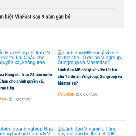
ạm biệt VinFast sau 9 năm gắn bó
mức thấp nhất kể từ năm 2016
êu giàu Trung Quốc hoảng loạn bán tài sản, cổ phiếu
Lãnh đạo MB nói gì về việc tài trợ
oa Hồng chỉ trao 24 bồn nước
cho 18 dự án Vingroup, Sungroup và
 Châu cho chính quyền xã,
Masterise?
rao tiền
TÀI CHÍNH
-
6 giờ trước
ay mạnh nhất nửa đầu năm 2026
OANH
-
1 giờ trước