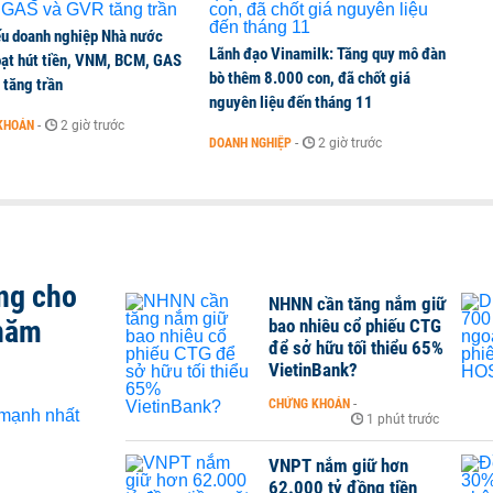
ếu doanh nghiệp Nhà nước
Lãnh đạo Vinamilk: Tăng quy mô đàn
oạt hút tiền, VNM, BCM, GAS
bò thêm 8.000 con, đã chốt giá
 tăng trần
nguyên liệu đến tháng 11
KHOÁN
-
2 giờ trước
DOANH NGHIỆP
-
2 giờ trước
ng cho
NHNN cần tăng nắm giữ
 năm
bao nhiêu cổ phiếu CTG
để sở hữu tối thiểu 65%
VietinBank?
CHỨNG KHOÁN
-
1 phút trước
VNPT nắm giữ hơn
62.000 tỷ đồng tiền