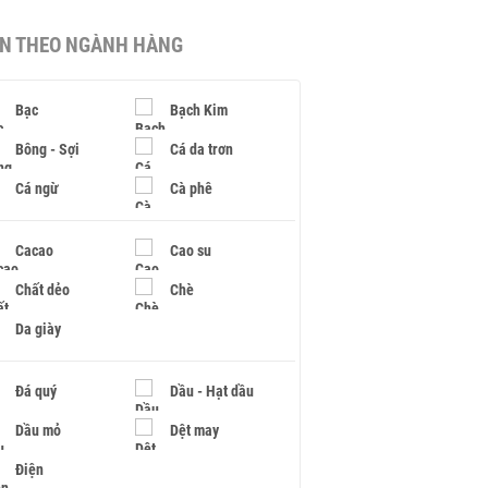
IN THEO NGÀNH HÀNG
Bạc
Bạch Kim
Bông - Sợi
Cá da trơn
Cá ngừ
Cà phê
Cacao
Cao su
Chất dẻo
Chè
Da giày
Đá quý
Dầu - Hạt dầu
Dầu mỏ
Dệt may
Điện