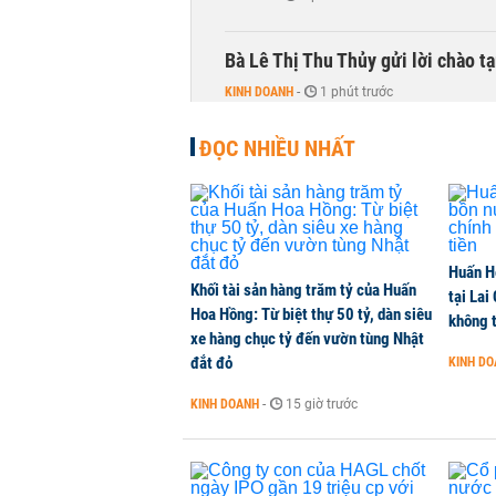
Bà Lê Thị Thu Thủy gửi lời chào t
KINH DOANH
-
1 phút trước
ĐỌC NHIỀU NHẤT
Giá thép thanh Trung Quốc chạm 
HÀNG HÓA
-
1 phút trước
Bị truy thu thuế đặc biệt, giới si
Huấn H
QUỐC TẾ
-
1 phút trước
Khối tài sản hàng trăm tỷ của Huấn
tại Lai
Hoa Hồng: Từ biệt thự 50 tỷ, dàn siêu
không t
xe hàng chục tỷ đến vườn tùng Nhật
Top ngân hàng tăng trưởng cho v
đắt đỏ
KINH D
TÀI CHÍNH
-
1 phút trước
KINH DOANH
-
15 giờ trước