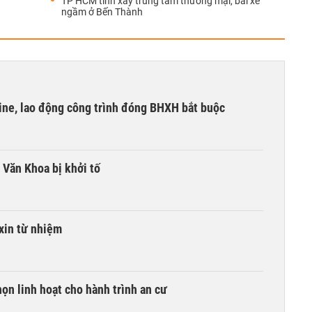
TP HCM tính xây trung tâm thương mại, bãi xe
ngầm ở Bến Thành
ine, lao động công trình đóng BHXH bắt buộc
 Văn Khoa bị khởi tố
xin từ nhiệm
ọn linh hoạt cho hành trình an cư