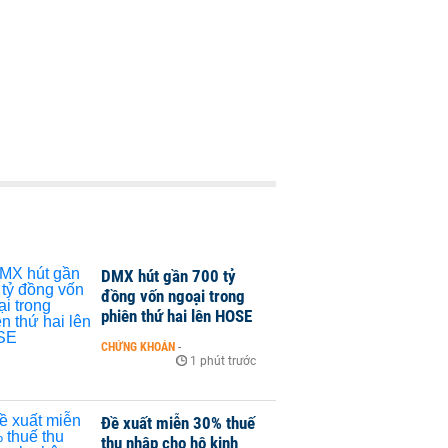
DMX hút gần 700 tỷ
đồng vốn ngoại trong
phiên thứ hai lên HOSE
CHỨNG KHOÁN
-
1 phút trước
Đề xuất miễn 30% thuế
thu nhập cho hộ kinh