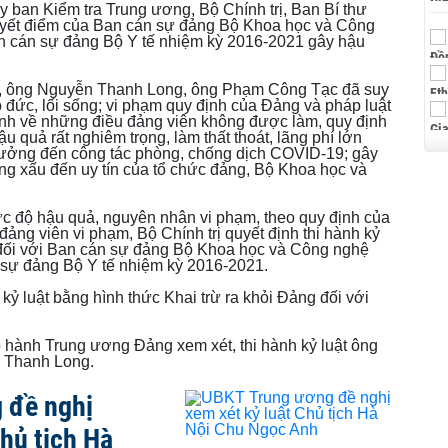
y ban Kiểm tra Trung ương, Bộ Chính trị, Ban Bí thư
uyết điểm của Ban cán sự đảng Bộ Khoa học và Công
n cán sự đảng Bộ Y tế nhiệm kỳ 2016-2021 gây hậu
, ông Nguyễn Thanh Long, ông Phạm Công Tạc đã suy
ạo đức, lối sống; vi phạm quy định của Đảng và pháp luật
nh về những điều đảng viên không được làm, quy định
 quả rất nghiêm trọng, làm thất thoát, lãng phí lớn
hưởng đến công tác phòng, chống dịch COVID-19; gây
ng xấu đến uy tín của tổ chức đảng, Bộ Khoa học và
ức độ hậu quả, nguyên nhân vi phạm, theo quy định của
đảng viên vi phạm, Bộ Chính trị quyết định thi hành kỷ
 đối với Ban cán sự đảng Bộ Khoa học và Công nghệ
sự đảng Bộ Y tế nhiệm kỳ 2016-2021.
 kỷ luật bằng hình thức Khai trừ ra khỏi Đảng đối với
 hành Trung ương Đảng xem xét, thi hành kỷ luật ông
 Thanh Long.
 đề nghị
Chủ tịch Hà