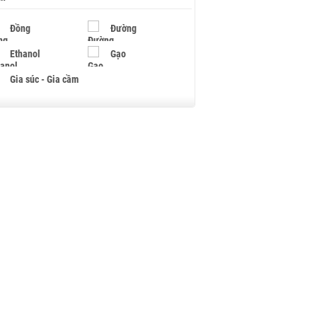
Đồng
Đường
Ethanol
Gạo
Gia súc - Gia cầm
Giấy
Gỗ
Hạt điều
Hồ tiêu - Hạt tiêu
Khí đốt
Kim loại khác
Mắc ca
Muối
Ngũ cốc
Nhựa - Hạt nhựa
Palladium
Phân bón