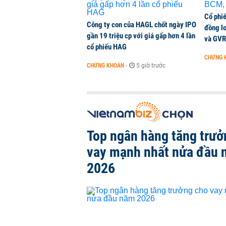
Cổ phi
Công ty con của HAGL chốt ngày IPO
đồng l
gần 19 triệu cp với giá gấp hơn 4 lần
và GVR
cổ phiếu HAG
CHỨNG 
CHỨNG KHOÁN
-
5 giờ trước
Top ngân hàng tăng trưở
vay mạnh nhất nửa đầu
2026