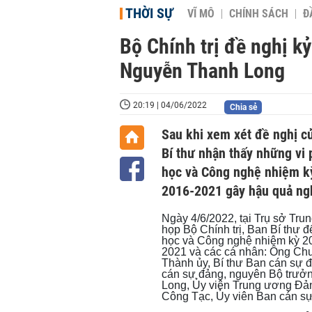
THỜI SỰ
VĨ MÔ
CHÍNH SÁCH
Đ
Bộ Chính trị đề nghị k
Nguyễn Thanh Long
20:19 | 04/06/2022
Chia sẻ
Sau khi xem xét đề nghị củ
Bí thư nhận thấy những vi
học và Công nghệ nhiệm k
2016-2021 gây hậu quả ng
Ngày 4/6/2022, tại Trụ sở Tru
họp Bộ Chính trị, Ban Bí thư 
học và Công nghệ nhiệm kỳ 20
2021 và các cá nhân: Ông Ch
Thành ủy, Bí thư Ban cán sự 
cán sự đảng, nguyên Bộ trư
Long, Ủy viên Trung ương Đản
Công Tạc, Ủy viên Ban cán s