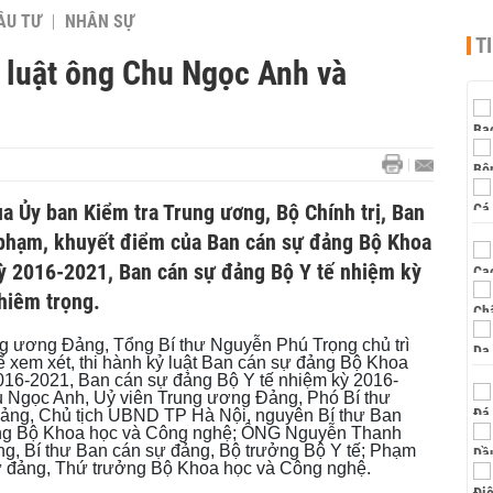
ẦU TƯ
NHÂN SỰ
T
ỷ luật ông Chu Ngọc Anh và
a Ủy ban Kiểm tra Trung ương, Bộ Chính trị, Ban
 phạm, khuyết điểm của Ban cán sự đảng Bộ Khoa
ỳ 2016-2021, Ban cán sự đảng Bộ Y tế nhiệm kỳ
hiêm trọng.
ng ương Đảng, Tổng Bí thư Nguyễn Phú Trọng chủ trì
để xem xét, thi hành kỷ luật Ban cán sự đảng Bộ Khoa
16-2021, Ban cán sự đảng Bộ Y tế nhiệm kỳ 2016-
u Ngọc Anh, Uỷ viên Trung ương Đảng, Phó Bí thư
đảng, Chủ tịch UBND TP Hà Nội, nguyên Bí thư Ban
ởng Bộ Khoa học và Công nghệ; ÔNG Nguyễn Thanh
g, Bí thư Ban cán sự đảng, Bộ trưởng Bộ Y tế; Phạm
ự đảng, Thứ trưởng Bộ Khoa học và Công nghệ.