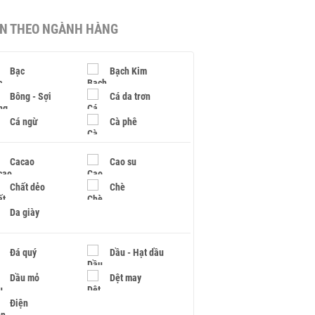
IN THEO NGÀNH HÀNG
Bạc
Bạch Kim
Bông - Sợi
Cá da trơn
Cá ngừ
Cà phê
Cacao
Cao su
Chất dẻo
Chè
Da giày
Đá quý
Dầu - Hạt dầu
Dầu mỏ
Dệt may
Điện