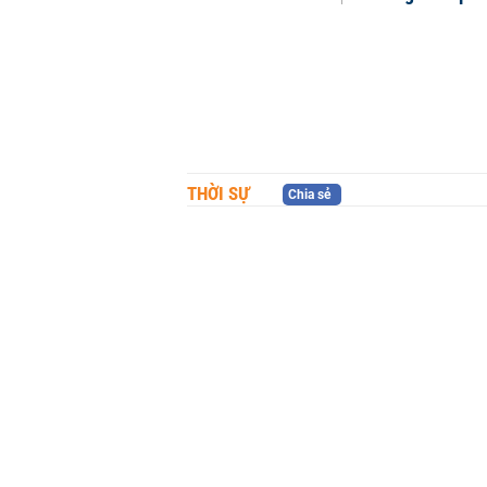
THỜI SỰ
Chia sẻ