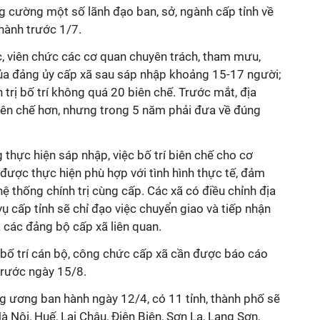
ng cường một số lãnh đạo ban, sở, ngành cấp tỉnh về
hành trước 1/7.
c, viên chức các cơ quan chuyên trách, tham mưu,
 của đảng ủy cấp xã sau sáp nhập khoảng 15-17 người;
 trị bố trí không quá 20 biên chế. Trước mắt, địa
biên chế hơn, nhưng trong 5 năm phải đưa về đúng
 thực hiện sáp nhập, việc bố trí biên chế cho cơ
được thực hiện phù hợp với tình hình thực tế, đảm
ệ thống chính trị cùng cấp. Các xã có điều chỉnh địa
ụ cấp tỉnh sẽ chỉ đạo việc chuyển giao và tiếp nhận
 các đảng bộ cấp xã liên quan.
bố trí cán bộ, công chức cấp xã cần được báo cáo
trước ngày 15/8.
g ương ban hành ngày 12/4, có 11 tỉnh, thành phố sẽ
 Nội, Huế, Lai Châu, Điện Biên, Sơn La, Lạng Sơn,