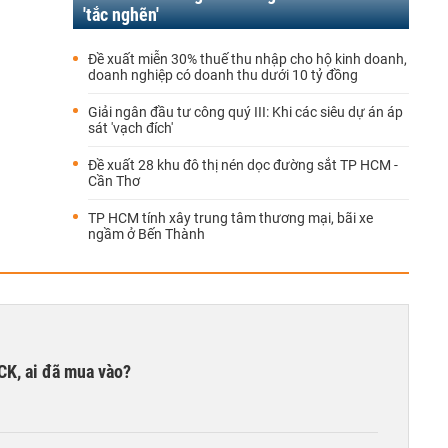
'tắc nghẽn'
Đề xuất miễn 30% thuế thu nhập cho hộ kinh doanh,
doanh nghiệp có doanh thu dưới 10 tỷ đồng
Giải ngân đầu tư công quý III: Khi các siêu dự án áp
sát 'vạch đích'
Đề xuất 28 khu đô thị nén dọc đường sắt TP HCM -
Cần Thơ
TP HCM tính xây trung tâm thương mại, bãi xe
ngầm ở Bến Thành
TCK, ai đã mua vào?