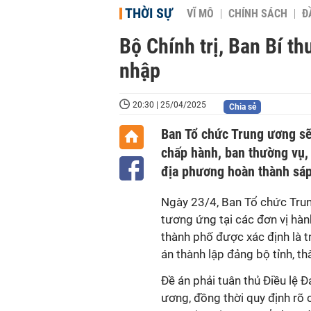
THỜI SỰ
VĨ MÔ
CHÍNH SÁCH
Đ
Bộ Chính trị, Ban Bí th
nhập
20:30 | 25/04/2025
Chia sẻ
Ban Tổ chức Trung ương sẽ
chấp hành, ban thường vụ, b
địa phương hoàn thành sá
Ngày 23/4, Ban Tổ chức Trun
tương ứng tại các đơn vị hàn
thành phố được xác định là tr
án thành lập đảng bộ tỉnh, t
Đề án phải tuân thủ Điều lệ 
ương, đồng thời quy định rõ