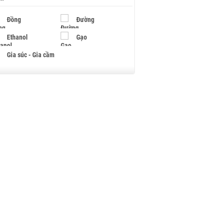
Đồng
Đường
Ethanol
Gạo
Gia súc - Gia cầm
Giấy
Gỗ
Hạt điều
Hồ tiêu - Hạt tiêu
Khí đốt
Kim loại khác
Mắc ca
Muối
Ngũ cốc
Nhựa - Hạt nhựa
Palladium
Phân bón