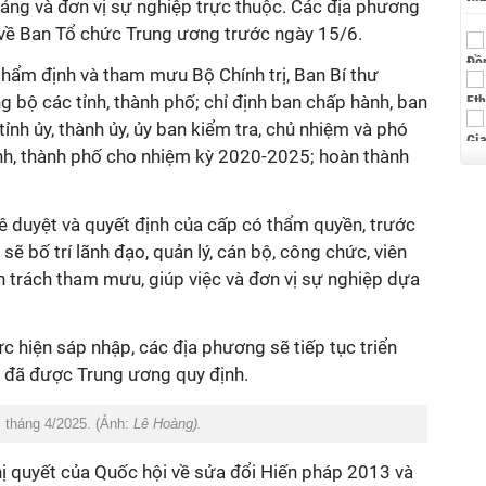
đảng và đơn vị sự nghiệp trực thuộc. Các địa phương
 về Ban Tổ chức Trung ương trước ngày 15/6.
hẩm định và tham mưu Bộ Chính trị, Ban Bí thư
g bộ các tỉnh, thành phố; chỉ định ban chấp hành, ban
 tỉnh ủy, thành ủy, ủy ban kiểm tra, chủ nhiệm và phó
ỉnh, thành phố cho nhiệm kỳ 2020-2025; hoàn thành
ê duyệt và quyết định của cấp có thẩm quyền, trước
sẽ bố trí lãnh đạo, quản lý, cán bộ, công chức, viên
 trách tham mưu, giúp việc và đơn vị sự nghiệp dựa
ực hiện sáp nhập, các địa phương sẽ tiếp tục triển
ụ đã được Trung ương quy định.
 tháng 4/2025. (Ảnh:
Lê Hoàng).
ị quyết của Quốc hội về sửa đổi Hiến pháp 2013 và