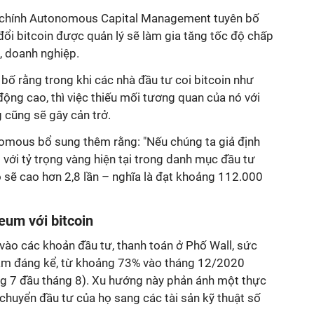
ài chính Autonomous Capital Management tuyên bố
đổi bitcoin được quản lý sẽ làm gia tăng tốc độ chấp
c, doanh nghiệp.
ố rằng trong khi các nhà đầu tư coi bitcoin như
 động cao, thì việc thiếu mối tương quan của nó với
g cũng sẽ gây cản trở.
omous bổ sung thêm rằng: "Nếu chúng ta giả định
 với tỷ trọng vàng hiện tại trong danh mục đầu tư
nó sẽ cao hơn 2,8 lần – nghĩa là đạt khoảng 112.000
eum với bitcoin
vào các khoản đầu tư, thanh toán ở Phố Wall, sức
iảm đáng kể, từ khoảng 73% vào tháng 12/2020
g 7 đầu tháng 8). Xu hướng này phản ánh một thực
 chuyển đầu tư của họ sang các tài sản kỹ thuật số