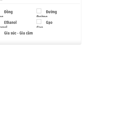
Đồng
Đường
Ethanol
Gạo
Gia súc - Gia cầm
Giấy
Gỗ
Hạt điều
Hồ tiêu - Hạt tiêu
Khí đốt
Kim loại khác
Mắc ca
Muối
Ngũ cốc
Nhựa - Hạt nhựa
Palladium
Phân bón