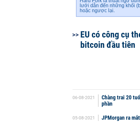
Hard Fork là thuật ngữ dùn
lưới dẫn đến những khối (bl
hoặc ngược lại.
EU có công cụ th
bitcoin đầu tiên
Chàng trai 20 tuổ
06-08-2021
phần
JPMorgan ra mắt 
05-08-2021