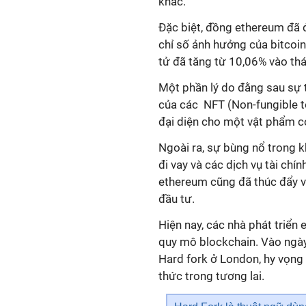
khác.
Đặc biệt, đồng ethereum đã đ
chỉ số ảnh hưởng của bitcoin
tử đã tăng từ 10,06% vào th
Một phần lý do đằng sau sự 
của các NFT (Non-fungible to
đại diện cho một vật phẩm có
Ngoài ra, sự bùng nổ trong k
đi vay và các dịch vụ tài ch
ethereum cũng đã thúc đẩy 
đầu tư.
Hiện nay, các nhà phát triể
quy mô blockchain. Vào ngà
Hard fork ở London, hy vọng
thức trong tương lai.