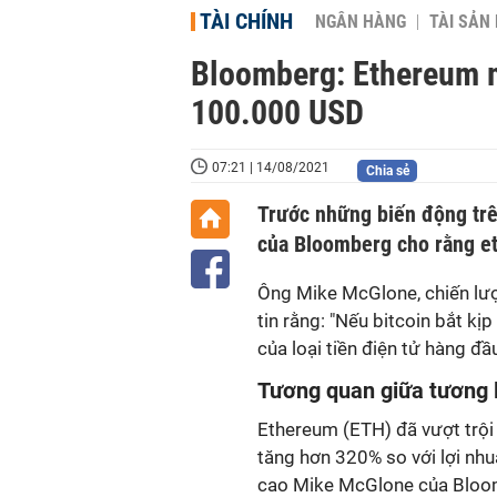
TÀI CHÍNH
NGÂN HÀNG
TÀI SẢN
Bloomberg: Ethereum m
100.000 USD
07:21 | 14/08/2021
Chia sẻ
Trước những biến động trên
của Bloomberg cho rằng et
Ông Mike McGlone, chiến lượ
tin rằng: "Nếu bitcoin bắt kị
của loại tiền điện tử hàng đ
Tương quan giữa tương l
Ethereum (ETH) đã vượt trội 
tăng hơn 320% so với lợi nh
cao Mike McGlone của Bloomb