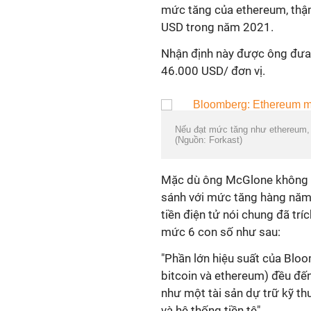
mức tăng của ethereum, thậm
USD trong năm 2021.
Nhận định này được ông đưa 
46.000 USD/ đơn vị.
Nếu đạt mức tăng như ethereum, b
(Nguồn: Forkast)
Mặc dù ông McGlone không tậ
sánh với mức tăng hàng năm
tiền điện tử nói chung đã trí
mức 6 con số như sau:
"Phần lớn hiệu suất của Blo
bitcoin và ethereum) đều đến
như một tài sản dự trữ kỹ thu
và hệ thống tiền tệ".