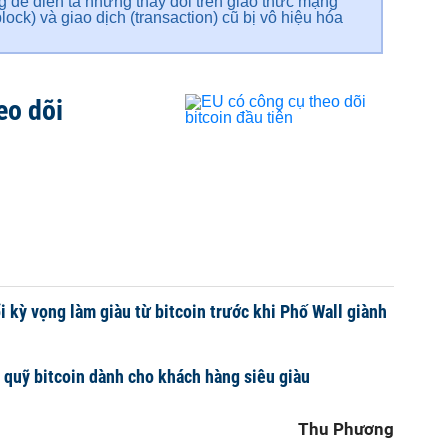
g để diễn tả những thay đổi trên giao thức mạng
ock) và giao dịch (transaction) cũ bị vô hiệu hóa
eo dõi
i kỳ vọng làm giàu từ bitcoin trước khi Phố Wall giành
quỹ bitcoin dành cho khách hàng siêu giàu
Thu Phương