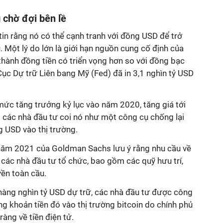
 chờ đợi bên lề
in rằng nó có thể cạnh tranh với đồng USD để trở
. Một lý do lớn là giới hạn nguồn cung cố định của
 thành đồng tiền có triển vọng hơn so với đồng bạc
 Cục Dự trữ Liên bang Mỹ (Fed) đã in 3,1 nghìn tỷ USD
 mức tăng trưởng kỷ lục vào năm 2020, tăng giá tới
 các nhà đầu tư coi nó như một công cụ chống lại
 USD vào thị trường.
năm 2021 của Goldman Sachs lưu ý rằng nhu cầu về
 các nhà đầu tư tổ chức, bao gồm các quỹ hưu trí,
yền toàn cầu.
 hàng nghìn tỷ USD dự trữ, các nhà đầu tư được công
g khoản tiền đó vào thị trường bitcoin do chính phủ
ràng về tiền điện tử.