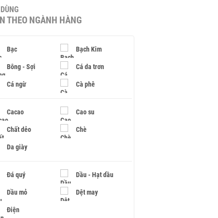
U DÙNG
IN THEO NGÀNH HÀNG
Bạc
Bạch Kim
Bông - Sợi
Cá da trơn
Cá ngừ
Cà phê
Cacao
Cao su
Chất dẻo
Chè
Da giày
Đá quý
Dầu - Hạt dầu
Dầu mỏ
Dệt may
Điện