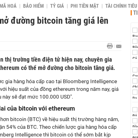
 MÃ HOÁ
BẢO HIỂM
TỶ GIÁ
PHI TIỀN MẶT
TÀI CHÍNH TIÊ
T
ở đường bitcoin tăng giá lên
 thị trường tiền điện tử hiện nay, chuyên gia
hereum có thể mở đường cho bitcoin tăng giá.
c gia hàng hóa cấp cao tại Bloomberg Intelligence
p với hiệu suất của đồng ethereum trong năm nay, giá
ầu này sẽ đạt mức 100.000 USD".
ai của bitcoin với ethereum
hơn bitcoin (BTC) về hiệu suất thị trường hàng năm,
uận 54% của BTC. Theo chiến lược gia hàng hóa cấp
erg Intelligence thì bitcoin có thể sớm bắt kịp