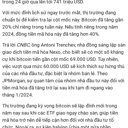
trong 24 giờ qua lên tới 741 triệu USD.
Với mức đỉnh lịch sử ngay trước mắt, thị trường đang
chuẩn bị để kiểm tra lại cột mốc này. Bitcoin đã tăng gần
20% chỉ riêng trong tuần này. Nếu tính riêng trong năm
2024, đồng tiền mã hóa này đã tăng hơn 40%.
Trả lời
CNBC
, ông Antoni Trenchev, nhà đồng sáng lập sàn
giao dịch tiền mã hóa Nexo, cho biết sẽ có một số kháng
cự khi bitcoin tiến gần cột mốc 69.000 USD. Tuy nhiên,
việc vượt qua mức 60.000 USD sẽ kích thích sự hứng thú
của các nhà đầu tư, đặc biệt là nhóm bán lẻ. Theo
JPMorgan, sự quan tâm của nhóm nhà đầu tư này đối với
tiền mã hóa đã tăng trở lại sau khi tạm đi ngang vào
tháng 1/2024.
Thị trường đang kỳ vọng bitcoin sẽ lập đỉnh mới trong
năm nay sau khi các ETF giao ngay chào sàn, giúp tiền
mã hóa trở nên dễ tiếp cận hơn đối với nhà đầu tư tổ
chức. Ngoài ra, sự kiện halving (chia một nửa phần