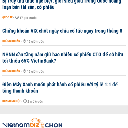
Bị truy thu thuế đặc biệt, giới siêu giàu Trung Quốc hoảng
loạn bán tài sản, cổ phiếu
QUỐC TẾ
-
17 giờ trước
Chứng khoán VIX chốt ngày chia cổ tức ngay trong tháng 8
CHỨNG KHOÁN
-
18 giờ trước
NHNN cần tăng nắm giữ bao nhiêu cổ phiếu CTG để sở hữu
tối thiểu 65% VietinBank?
CHỨNG KHOÁN
-
18 giờ trước
Điện Máy Xanh muốn phát hành cổ phiếu với tỷ lệ 1:1 để
tăng thanh khoản
DOANH NGHIỆP
-
2 giờ trước