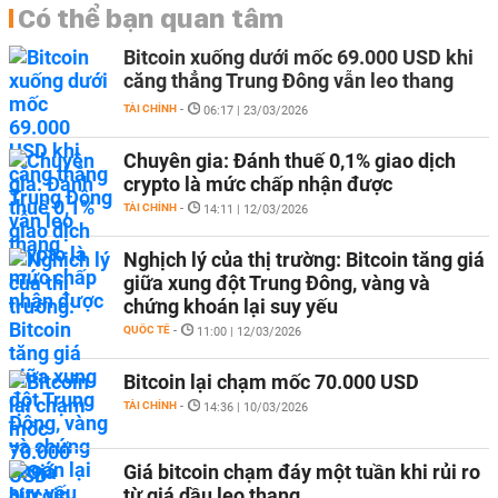
Có thể bạn quan tâm
Bitcoin xuống dưới mốc 69.000 USD khi
căng thẳng Trung Đông vẫn leo thang
TÀI CHÍNH
-
06:17 | 23/03/2026
Chuyên gia: Đánh thuế 0,1% giao dịch
crypto là mức chấp nhận được
TÀI CHÍNH
-
14:11 | 12/03/2026
Nghịch lý của thị trường: Bitcoin tăng giá
giữa xung đột Trung Đông, vàng và
chứng khoán lại suy yếu
QUỐC TẾ
-
11:00 | 12/03/2026
Bitcoin lại chạm mốc 70.000 USD
TÀI CHÍNH
-
14:36 | 10/03/2026
Giá bitcoin chạm đáy một tuần khi rủi ro
từ giá dầu leo thang