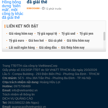
đã giải thể
KINH DOANH
-
12 phút trước
LIÊN KẾT NỔI BẬT
Giá vàng hôm nay
Tỷ giá ngoại tệ
Tỷ giá usd
Tỷ giá yen
Tỷ giá euro
Giá heo hơi
Giá cà phê
Giá tiêu hôm nay
Lãi suất ngân hàng
Giá xăng dầu
Giá thép hôm nay
Giá sầu riêng
Giá thịt heo
Giá gạo
Giá cao su
Best Retail Brokers
Diễn đàn đầu tư Việt Nam 2026
Trang TTĐTTH của công ty VietNewsCorp
Giấy phép số 3323/GP-TTĐT do Sở VH&TT TP.HCM cấp ngày 20/3/2026
Lầu 5 - Compa Building - 293 Điện Biên Phủ - Phường Gia Định - TP.HCM
Chi nhánh:
Số 5 - Khu 38A Trần Phú - Phường Ba Đình - TP. Hà Nội
Chịu trách nhiệm nội dung:
Hoàng Hữu Lợi
Hotline:
0975798489
Email:
info@vietnambiz.vn
Trách nhiệm về thông tin
DỊCH VỤ QUẢNG CÁO
Tel:
0931589222 (Ms Ngọc)
Email:
quangcao@vietnambiz.vn