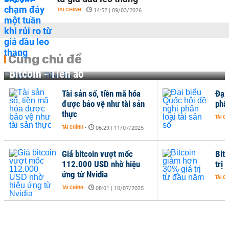
TÀI CHÍNH
-
14:52 | 09/03/2026
Cùng chủ đề
Bitcoin - Tiền ảo
Tài sản số, tiền mã hóa
Đại
được bảo vệ như tài sản
phân
thực
TÀI C
TÀI CHÍNH
-
06:29 | 11/07/2025
Giá bitcoin vượt mốc
Bit
112.000 USD nhờ hiệu
trị
ứng từ Nvidia
TÀI C
TÀI CHÍNH
-
08:01 | 10/07/2025