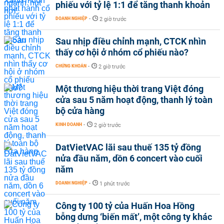
phiếu với tỷ lệ 1:1 để tăng thanh khoản
DOANH NGHIỆP
-
2 giờ trước
Sau nhịp điều chỉnh mạnh, CTCK nhìn
thấy cơ hội ở nhóm cổ phiếu nào?
CHỨNG KHOÁN
-
2 giờ trước
Một thương hiệu thời trang Việt đóng
cửa sau 5 năm hoạt động, thanh lý toàn
bộ cửa hàng
KINH DOANH
-
2 giờ trước
DatVietVAC lãi sau thuế 135 tỷ đồng
nửa đầu năm, dồn 6 concert vào cuối
năm
DOANH NGHIỆP
-
1 phút trước
Công ty 100 tỷ của Huấn Hoa Hồng
bỗng dưng ‘biến mất’, một công ty khác