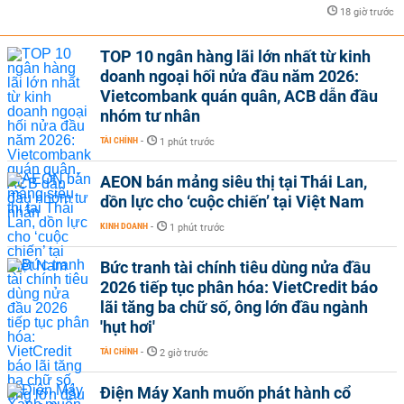
18 giờ trước
TOP 10 ngân hàng lãi lớn nhất từ kinh
doanh ngoại hối nửa đầu năm 2026:
Vietcombank quán quân, ACB dẫn đầu
nhóm tư nhân
TÀI CHÍNH
-
1 phút trước
AEON bán mảng siêu thị tại Thái Lan,
dồn lực cho ‘cuộc chiến’ tại Việt Nam
KINH DOANH
-
1 phút trước
Bức tranh tài chính tiêu dùng nửa đầu
2026 tiếp tục phân hóa: VietCredit báo
lãi tăng ba chữ số, ông lớn đầu ngành
'hụt hơi'
TÀI CHÍNH
-
2 giờ trước
Điện Máy Xanh muốn phát hành cổ