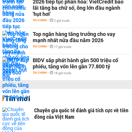
2026 tiếp tục phân hóa: VietCredit báo
lãi tăng ba chữ số, ông lớn đầu ngành
'hụt hơi'
TÀI CHÍNH
-
2 giờ trước
Top ngân hàng tăng trưởng cho vay
mạnh nhất nửa đầu năm 2026
TÀI CHÍNH
-
17 giờ trước
BIDV sắp phát hành gần 500 triệu cổ
phiếu, tăng vốn lên gần 77.800 tỷ
TÀI CHÍNH
-
18 giờ trước
Tin mới
Chuyên gia quốc tế đánh giá tích cực về tiền
đồng của Việt Nam