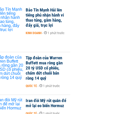
Bảo Tín Mạnh Hải lên
tiếng phủ nhận hành vi
thao túng, găm hàng,
đẩy giá, trục lợi
KINH DOANH
-
1 phút trước
Tập đoàn của Warren
Buffett mua ròng gần
20 tỷ USD cổ phiếu,
chấm dứt chuỗi bán
ròng 14 quý
QUỐC TẾ
-
1 phút trước
Iran đòi Mỹ rút quân để
mở lại eo biển Hormuz
QUỐC TẾ
-
1 phút trước