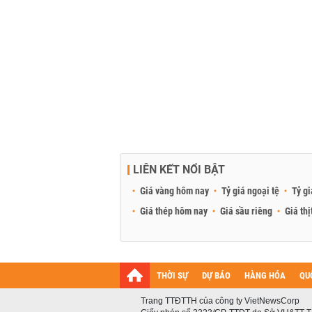
LIÊN KẾT NỔI BẬT
Giá vàng hôm nay
Tỷ giá ngoại tệ
Tỷ gi
Giá thép hôm nay
Giá sầu riêng
Giá thị
THỜI SỰ
DỰ BÁO
HÀNG HÓA
QU
Trang TTĐTTH của công ty VietNewsCorp