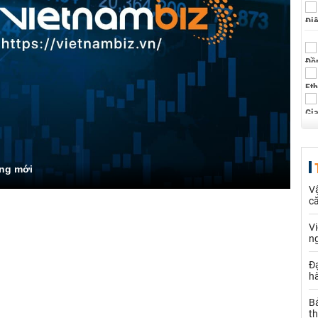
ng mới
Vậ
că
V
n
Đạ
hà
Bả
th