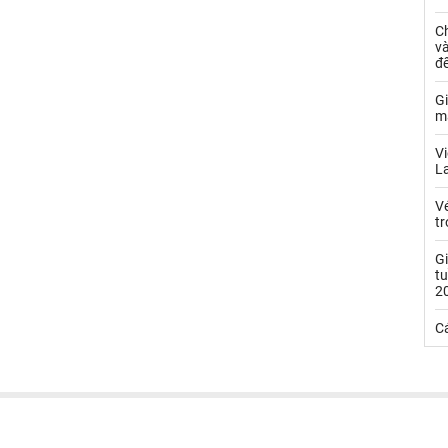
C
và
đ
Gi
m
Vi
La
Vé
t
Gi
tu
2
C