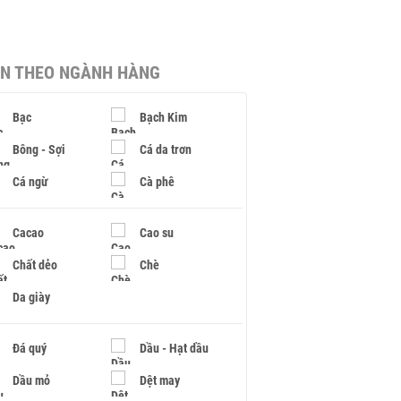
IN THEO NGÀNH HÀNG
Bạc
Bạch Kim
Bông - Sợi
Cá da trơn
Cá ngừ
Cà phê
Cacao
Cao su
Chất dẻo
Chè
Da giày
Đá quý
Dầu - Hạt dầu
Dầu mỏ
Dệt may