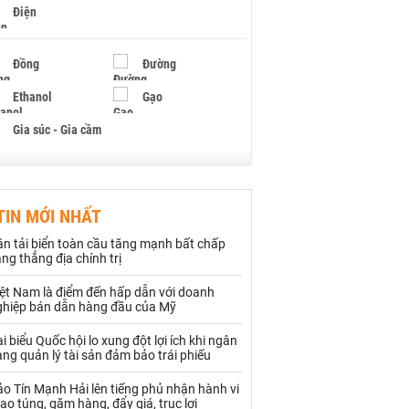
Điện
Đồng
Đường
Ethanol
Gạo
Gia súc - Gia cầm
Giấy
Gỗ
TIN MỚI NHẤT
Hạt điều
Hồ tiêu - Hạt tiêu
n tải biển toàn cầu tăng mạnh bất chấp
Khí đốt
ng thẳng địa chính trị
iệt Nam là điểm đến hấp dẫn với doanh
Kim loại khác
Mắc ca
ghiệp bán dẫn hàng đầu của Mỹ
Muối
Ngũ cốc
i biểu Quốc hội lo xung đột lợi ích khi ngân
ng quản lý tài sản đảm bảo trái phiếu
Nhựa - Hạt nhựa
o Tín Mạnh Hải lên tiếng phủ nhận hành vi
ao túng, găm hàng, đẩy giá, trục lợi