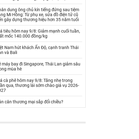
Palladium
Phân bón
hân dung ông chủ kín tiếng đứng sau tiệm
Rau - Củ -Quả
Sắt thép
ng Mi Hồng: Từ phụ xe, sửa đồ điện tử cũ
ến gây dựng thương hiệu hơn 35 năm tuổi
Sữa
á tiêu hôm nay 9/8: Giảm mạnh cuối tuần,
ất mốc 140.000 đồng/kg
Than
Thức ăn chăn nuôi
ệt Nam hút khách Ấn Độ, cạnh tranh Thái
n và Bali
Thủy hải sản khác
Tôm
 máy bay đi Singapore, Thái Lan giảm sâu
Vàng
rong mùa hè
á cà phê hôm nay 9/8: Tăng nhẹ trong
VLXD khác
Xăng dầu
ần qua, thương lái sớm chào giá vụ 2026-
027
Xi măng - Clynker
án cân thương mại sắp đổi chiều?