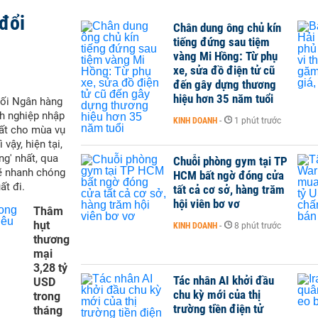
đổi
Chân dung ông chủ kín
tiếng đứng sau tiệm
vàng Mi Hồng: Từ phụ
xe, sửa đồ điện tử cũ
đến gây dựng thương
hiệu hơn 35 năm tuổi
ối Ngân hàng
h nghiệp nhập
KINH DOANH
-
1 phút trước
uất cho mùa vụ
vậy, hiện tại,
ng' nhất, qua
Chuỗi phòng gym tại TP
ẽ nhanh chóng
HCM bất ngờ đóng cửa
ất đi.
tất cả cơ sở, hàng trăm
hội viên bơ vơ
Thâm
hụt
KINH DOANH
-
8 phút trước
thương
mại
3,28 tỷ
Tác nhân AI khởi đầu
USD
chu kỳ mới của thị
trong
trường tiền điện tử
tháng