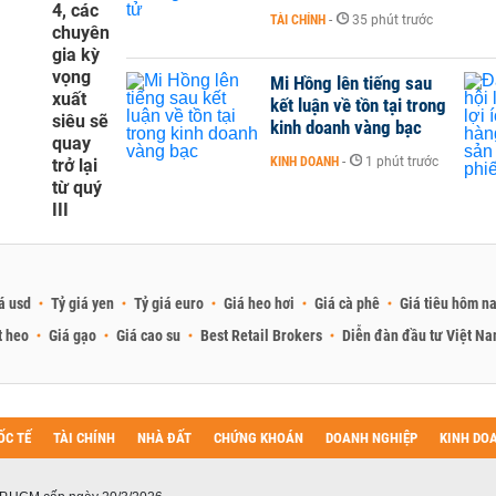
4, các
TÀI CHÍNH
-
35 phút trước
chuyên
gia kỳ
vọng
Mi Hồng lên tiếng sau
xuất
kết luận về tồn tại trong
siêu sẽ
kinh doanh vàng bạc
quay
KINH DOANH
-
1 phút trước
trở lại
từ quý
III
á usd
Tỷ giá yen
Tỷ giá euro
Giá heo hơi
Giá cà phê
Giá tiêu hôm n
t heo
Giá gạo
Giá cao su
Best Retail Brokers
Diễn đàn đầu tư Việt N
ỐC TẾ
TÀI CHÍNH
NHÀ ĐẤT
CHỨNG KHOÁN
DOANH NGHIỆP
KINH DO