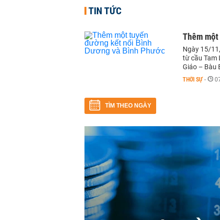
TIN TỨC
Thêm một 
Ngày 15/11,
từ cầu Tam 
Giáo – Bàu 
THỜI SỰ
-
0
TÌM THEO NGÀY