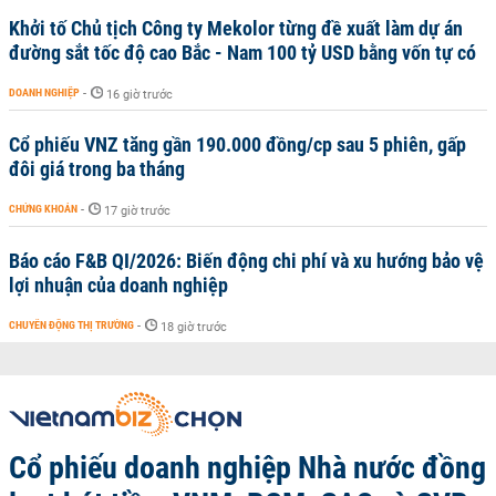
Khởi tố Chủ tịch Công ty Mekolor từng đề xuất làm dự án
đường sắt tốc độ cao Bắc - Nam 100 tỷ USD bằng vốn tự có
DOANH NGHIỆP
-
16 giờ trước
Cổ phiếu VNZ tăng gần 190.000 đồng/cp sau 5 phiên, gấp
đôi giá trong ba tháng
CHỨNG KHOÁN
-
17 giờ trước
Báo cáo F&B QI/2026: Biến động chi phí và xu hướng bảo vệ
lợi nhuận của doanh nghiệp
CHUYỂN ĐỘNG THỊ TRƯỜNG
-
18 giờ trước
Cổ phiếu doanh nghiệp Nhà nước đồng