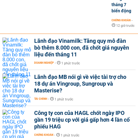
tháng 7
biến động
CHỨNG KHOÁN
-
12 giờ trước
Lãnh đạo Vinamilk: Tăng quy mô đàn
bò thêm 8.000 con, đã chốt giá nguyên
liệu đến tháng 11
DOANH NGHIỆP
-
1 phút trước
Lãnh đạo MB nói gì về việc tài trợ cho
18 dự án Vingroup, Sungroup và
Masterise?
TÀI CHÍNH
-
1 phút trước
Công ty con của HAGL chốt ngày IPO
gần 19 triệu cp với giá gấp hơn 4 lần cổ
phiếu HAG
CHỨNG KHOÁN
-
1 phút trước