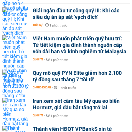
Giải ngân đầu tư công quý III: Khi các
siêu dự án áp sát 'vạch đích'
THỜI SỰ
-
1 phút trước
Việt Nam muốn phát triển quỹ hưu trí:
Từ tiết kiệm gia đình thành nguồn cấp
vốn dài hạn và kinh nghiệm từ Malaysia
QUỐC TẾ
-
1 phút trước
Quy mô quỹ PYN Elite giảm hơn 2.100
tỷ đồng sau tháng 7 ‘tồi tệ’
CHỨNG KHOÁN
-
1 phút trước
Iran xem xét cấm tàu Mỹ qua eo biển
Hormuz, giá dầu bật tăng trở lại
QUỐC TẾ
-
1 phút trước
Thành viên HĐQT VPBankS xin từ