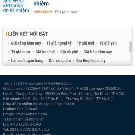
nhiệm
CHỨNG KHOÁN
-
1 phút trước
LIÊN KẾT NỔI BẬT
Giá vàng hôm nay
Tỷ giá ngoại tệ
Tỷ giá usd
Tỷ giá yen
Tỷ giá euro
Giá heo hơi
Giá cà phê
Giá tiêu hôm nay
Lãi suất ngân hàng
Giá xăng dầu
Giá thép hôm nay
Giá sầu riêng
Giá thịt heo
Giá gạo
Giá cao su
Best Retail Brokers
Diễn đàn đầu tư Việt Nam 2026
Trang TTĐTTH của công ty VietNewsCorp
Giấy phép số 3323/GP-TTĐT do Sở VH&TT TP.HCM cấp ngày 20/3/2026
Lầu 5 - Compa Building - 293 Điện Biên Phủ - Phường Gia Định - TP.HCM
Chi nhánh:
Số 5 - Khu 38A Trần Phú - Phường Ba Đình - TP. Hà Nội
Chịu trách nhiệm nội dung:
Hoàng Hữu Lợi
Hotline:
0975798489
Email:
info@vietnambiz.vn
Trách nhiệm về thông tin
DỊCH VỤ QUẢNG CÁO
Tel:
0931589222 (Ms Ngọc)
Email:
quangcao@vietnambiz.vn