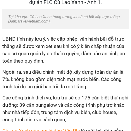
Tại khu vực Cù Lao Xanh trong tương lai sẽ có bãi đáp trực thăng.
(Ảnh:
travelvietnam.com
).
UBND tỉnh này lưu ý, việc cấp phép, vận hành bãi đỗ trực
thăng sẽ được xem xét sau khi có ý kiến chấp thuận của
các cơ quan quản lý có thẩm quyền, đảm bảo an ninh, an
toàn theo quy định.
Ngoài ra, sau điều chỉnh, mật độ xây dựng toàn dự án là
7%, không bao gồm diện tích mặt nước biển. Các công
trình tại dự án giới hạn tối đa một tầng.
Các công trình dịch vụ, lưu trú sẽ có 175 căn biệt thự nghỉ
dưỡng; 39 căn bungalow và các công trình phụ trợ khác
như nhà tiếp đón, trung tâm dịch vụ biển, club house,
công trình dịch vụ cảnh quan,...
Cù Lao Xanh còn gọi là đảo Vân Phi
là một hải đảo nằm