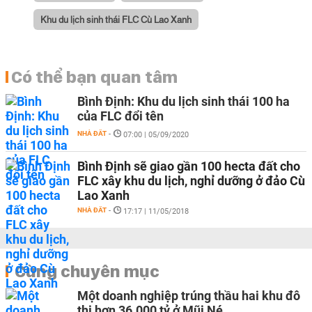
Khu du lịch sinh thái FLC Cù Lao Xanh
Có thể bạn quan tâm
Bình Định: Khu du lịch sinh thái 100 ha
của FLC đổi tên
NHÀ ĐẤT
-
07:00 | 05/09/2020
Bình Định sẽ giao gần 100 hecta đất cho
FLC xây khu du lịch, nghỉ dưỡng ở đảo Cù
Lao Xanh
NHÀ ĐẤT
-
17:17 | 11/05/2018
Cùng chuyên mục
Một doanh nghiệp trúng thầu hai khu đô
thị hơn 36.000 tỷ ở Mũi Né