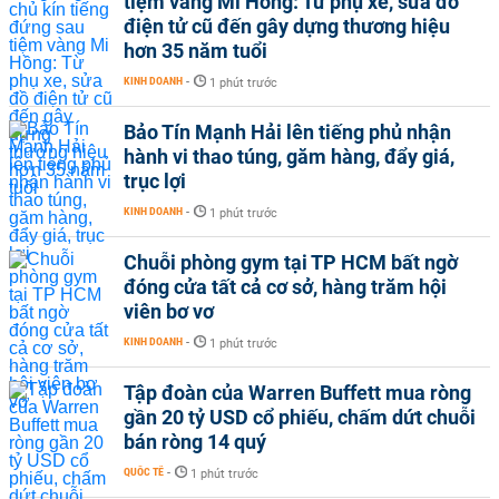
tiệm vàng Mi Hồng: Từ phụ xe, sửa đồ
điện tử cũ đến gây dựng thương hiệu
hơn 35 năm tuổi
KINH DOANH
-
1 phút trước
Bảo Tín Mạnh Hải lên tiếng phủ nhận
hành vi thao túng, găm hàng, đẩy giá,
trục lợi
KINH DOANH
-
1 phút trước
Chuỗi phòng gym tại TP HCM bất ngờ
đóng cửa tất cả cơ sở, hàng trăm hội
viên bơ vơ
KINH DOANH
-
1 phút trước
Tập đoàn của Warren Buffett mua ròng
gần 20 tỷ USD cổ phiếu, chấm dứt chuỗi
bán ròng 14 quý
QUỐC TẾ
-
1 phút trước