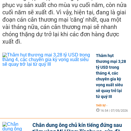
phục vụ sản xuất cho mùa vụ cuối năm, còn nửa
cuối năm sẽ xuất đi. Vì vậy, hiện tại, đang là giai
đoạn cán cân thương mại 'căng' nhất, qua một
vài tháng nữa, cán cân thương mại sẽ nhanh
chóng thặng dự trở lại khi các đơn hàng được
xuất đi.
Thâm hụt
thương mại 3,28
tỷ USD trong
tháng 4, các
chuyên gia kỳ
vọng xuất siêu
sẽ quay trở lại
từ quý III
THỜI SỰ
-
16:54 | 07/05/2026
Chân dung ông chủ kín tiếng đứng sau