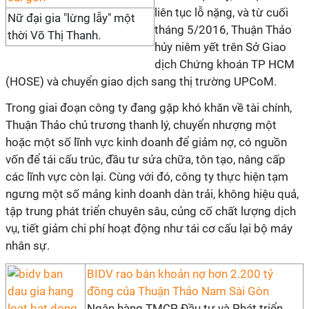
liên tục lỗ nặng, và từ cuối
Nữ đại gia "lừng lẫy" một
tháng 5/2016, Thuận Thảo
thời Võ Thị Thanh.
hủy niêm yết trên Sở Giao
dịch Chứng khoán TP HCM
(HOSE) và chuyển giao dịch sang thị trường UPCoM.
Trong giai đoạn công ty đang gặp khó khăn về tài chính,
Thuận Thảo chủ trương thanh lý, chuyển nhượng một
hoặc một số lĩnh vực kinh doanh để giảm nợ, có nguồn
vốn để tái cấu trúc, đầu tư sửa chữa, tôn tạo, nâng cấp
các lĩnh vực còn lại. Cùng với đó, công ty thực hiện tạm
ngưng một số mảng kinh doanh dàn trải, không hiệu quả,
tập trung phát triển chuyên sâu, củng cố chất lượng dịch
vụ, tiết giảm chi phí hoạt động như tái cơ cấu lại bộ máy
nhân sự.
BIDV rao bán khoản nợ hơn 2.200 tỷ
đồng của Thuận Thảo Nam Sài Gòn
Ngân hàng TMCP Đầu tư và Phát triển