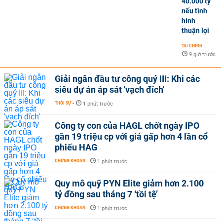
40.000 tỷ
nếu tình
hình
thuận lợi
TÀI CHÍNH
-
9 giờ trước
Giải ngân đầu tư công quý III: Khi các
siêu dự án áp sát 'vạch đích'
THỜI SỰ
-
1 phút trước
Công ty con của HAGL chốt ngày IPO
gần 19 triệu cp với giá gấp hơn 4 lần cổ
phiếu HAG
CHỨNG KHOÁN
-
1 phút trước
Quy mô quỹ PYN Elite giảm hơn 2.100
tỷ đồng sau tháng 7 ‘tồi tệ’
CHỨNG KHOÁN
-
1 phút trước