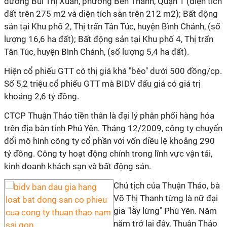
đường Bùi Thị Xuân, phường Bến Thành, Quận 1 (diện tích
đất trên 275 m2 và diện tích sàn trên 212 m2); Bất động
sản tại Khu phố 2, Thị trấn Tân Túc, huyện Bình Chánh, (số
lượng 16,6 ha đất); Bất động sản tại Khu phố 4, Thị trấn
Tân Túc, huyện Bình Chánh, (số lượng 5,4 ha đất).
Hiện cổ phiếu GTT có thị giá khá "bèo" dưới 500 đồng/cp.
Số 5,2 triệu cổ phiếu GTT mà BIDV đấu giá có giá trị
khoảng 2,6 tỷ đồng.
CTCP Thuận Thảo tiền thân là đại lý phân phối hàng hóa
trên địa bàn tỉnh Phú Yên. Tháng 12/2009, công ty chuyển
đổi mô hình công ty cổ phần với vốn điều lệ khoảng 290
tỷ đồng. Công ty hoạt động chính trong lĩnh vực vận tải,
kinh doanh khách sạn và bất động sản.
Chủ tịch của Thuận Thảo, bà
Võ Thị Thanh từng là nữ đại
gia "lẫy lừng" Phú Yên. Năm
năm trở lại đây, Thuận Thảo