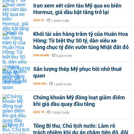
Iran xem xét cấm tàu Mỹ qua eo biển
Hormuz, giá dầu bật tăng trở lại
QUỐC TẾ
-
1 phút trước
Khối tài sản hàng trăm tỷ của Huấn Hoa
Hồng: Từ biệt thự 50 tỷ, dàn siêu xe
hàng chục tỷ đến vườn tùng Nhật đắt đỏ
KINH DOANH
-
5 giờ trước
Sản lượng thép Mỹ phục hồi nhờ thuế
quan
HÀNG HÓA
-
1 phút trước
Chứng khoán Mỹ đồng loạt giảm điểm
khi giá dầu quay đầu tăng
QUỐC TẾ
-
1 phút trước
Tổng Bí thư, Chủ tịch nước: Làm rõ
trách nhiệm khi dự án chậm tiến độ, đội