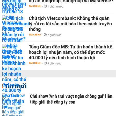
dự án Vingroup, Sungroup và Masterise?
TÀI CHÍNH
-
1 phút trước
Chủ tịch Vietcombank: Không thể quản
lý rủi ro tài sản mã hóa theo cách truyền
thống
TÀI CHÍNH
-
7 giờ trước
Tổng Giám đốc MB: Tự tin hoàn thành kế
hoạch lợi nhuận năm, có thể đạt mốc
40.000 tỷ nếu tình hình thuận lợi
TÀI CHÍNH
-
9 giờ trước
Tin mới
Chủ show 'Anh trai vượt ngàn chông gai' liên
tiếp giải thế công ty con