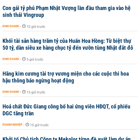
Con gái tỷ phú Phạm Nhật Vượng lần đầu tham gia vào hệ
sinh thái Vingroup
KINH DOANH
-
10 giờ trước
Khối tài sản hàng trăm tỷ của Huấn Hoa Hồng: Từ biệt thự
50 tỷ, dàn siêu xe hàng chục tỷ đến vườn tùng Nhật đắt đỏ
KINH DOANH
-
5 giờ trước
Hãng kim cương tài trợ vương miện cho các cuộc thi hoa
hậu thông báo ngừng hoạt động
KINH DOANH
-
15 giờ trước
Hoá chất Đức Giang công bố hai ứng viên HĐQT, cổ phiếu
DGC tăng trần
DOANH NGHIỆP
-
15 giờ trước
Khởi tố Chủ tịch Công ty Mekolor từng đề xuất làm dự án