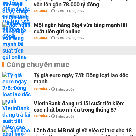
vốn lên gần 78.000 tỷ đồng
TÀI CHÍNH
-
07:00 | 11/06/2026
Một ngân hàng Big4 vừa tăng mạnh lãi
suất tiền gửi online
TÀI CHÍNH
-
09:00 | 02/06/2026
Cùng chuyên mục
Tỷ giá euro ngày 7/8: Đồng loạt lao dốc
mạnh
TÀI CHÍNH
-
1 phút trước
VietinBank đang trả lãi suất tiết kiệm
cao nhất bao nhiêu trong tháng 8?
TÀI CHÍNH
-
1 phút trước
Lãnh đạo MB nói gì về việc tài trợ cho 18