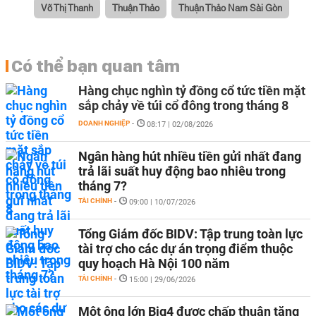
Võ Thị Thanh
Thuận Thảo
Thuận Thảo Nam Sài Gòn
Có thể bạn quan tâm
Hàng chục nghìn tỷ đồng cổ tức tiền mặt
sắp chảy về túi cổ đông trong tháng 8
DOANH NGHIỆP
-
08:17 | 02/08/2026
Ngân hàng hút nhiều tiền gửi nhất đang
trả lãi suất huy động bao nhiêu trong
tháng 7?
TÀI CHÍNH
-
09:00 | 10/07/2026
Tổng Giám đốc BIDV: Tập trung toàn lực
tài trợ cho các dự án trọng điểm thuộc
quy hoạch Hà Nội 100 năm
TÀI CHÍNH
-
15:00 | 29/06/2026
Một ông lớn Big4 được chấp thuận tăng