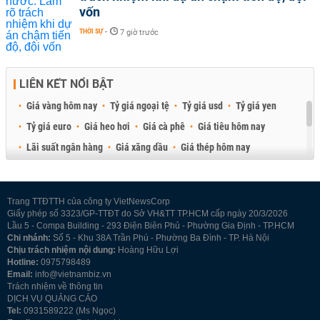
vốn
THỜI SỰ
-
7 giờ trước
LIÊN KẾT NỔI BẬT
Giá vàng hôm nay
Tỷ giá ngoại tệ
Tỷ giá usd
Tỷ giá yen
Tỷ giá euro
Giá heo hơi
Giá cà phê
Giá tiêu hôm nay
Lãi suất ngân hàng
Giá xăng dầu
Giá thép hôm nay
Giá sầu riêng
Giá thịt heo
Giá gạo
Giá cao su
Best Retail Brokers
Diễn đàn đầu tư Việt Nam 2026
Trang TTĐTTH của công ty VietNewsCorp
Giấy phép số 3323/GP-TTĐT do Sở VH&TT TP.HCM cấp ngày 20/3/2026
Lầu 5 - Compa Building - 293 Điện Biên Phủ - Phường Gia Định - TP.HCM
Chi nhánh:
Số 5 - Khu 38A Trần Phú - Phường Ba Đình - TP. Hà Nội
Chịu trách nhiệm nội dung:
Hoàng Hữu Lợi
Hotline:
0975798489
Email:
info@vietnambiz.vn
Trách nhiệm về thông tin
DỊCH VỤ QUẢNG CÁO
Tel:
0931589222 (Ms Ngọc)