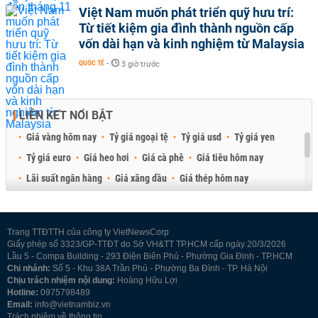
Việt Nam muốn phát triển quỹ hưu trí:
Từ tiết kiệm gia đình thành nguồn cấp
vốn dài hạn và kinh nghiệm từ Malaysia
QUỐC TẾ
-
3 giờ trước
LIÊN KẾT NỔI BẬT
Giá vàng hôm nay
Tỷ giá ngoại tệ
Tỷ giá usd
Tỷ giá yen
Tỷ giá euro
Giá heo hơi
Giá cà phê
Giá tiêu hôm nay
Lãi suất ngân hàng
Giá xăng dầu
Giá thép hôm nay
Giá sầu riêng
Giá thịt heo
Giá gạo
Giá cao su
Best Retail Brokers
Diễn đàn đầu tư Việt Nam 2026
Trang TTĐTTH của công ty VietNewsCorp
Giấy phép số 3323/GP-TTĐT do Sở VH&TT TP.HCM cấp ngày 20/3/2026
Lầu 5 - Compa Building - 293 Điện Biên Phủ - Phường Gia Định - TP.HCM
Chi nhánh:
Số 5 - Khu 38A Trần Phú - Phường Ba Đình - TP. Hà Nội
Chịu trách nhiệm nội dung:
Hoàng Hữu Lợi
Hotline:
0975798489
Email:
info@vietnambiz.vn
Trách nhiệm về thông tin