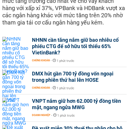
mức tăng trưởng cao nhất về cho vay khách
hàng với xấp xỉ 37%, VPBank và HDBank vượt xa
các ngân hàng khác với mức tăng trên 20% nhờ
tham gia tái cơ cấu ngân hàng yếu kém.
NHNN cần tăng nắm giữ bao nhiêu cổ
phiếu CTG để sở hữu tối thiểu 65%
VietinBank?
CHỨNG KHOÁN
-
1 phút trước
DMX hút gần 700 tỷ đồng vốn ngoại
trong phiên thứ hai lên HOSE
CHỨNG KHOÁN
-
1 phút trước
VNPT nắm giữ hơn 62.000 tỷ đồng tiền
mặt, ngang ngửa MWG
DOANH NGHIỆP
-
1 phút trước
Đề xuất miễn 30% thuế thu nhập cho hộ