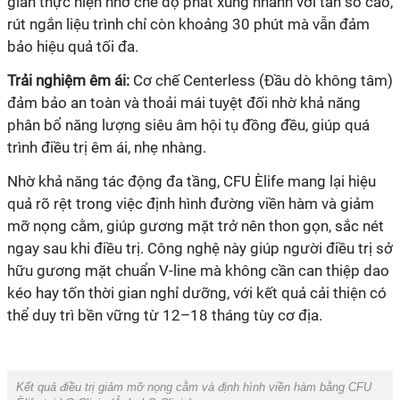
gian thực hiện nhờ chế độ phát xung nhanh với tần số cao,
rút ngắn liệu trình chỉ còn khoảng 30 phút mà vẫn đảm
bảo hiệu quả tối đa.
Trải nghiệm êm ái:
Cơ chế Centerless (Đầu dò không tâm)
đảm bảo an toàn và thoải mái tuyệt đối nhờ khả năng
phân bổ năng lượng siêu âm hội tụ đồng đều, giúp quá
trình điều trị êm ái, nhẹ nhàng.
Nhờ khả năng tác động đa tầng, CFU Èlife mang lại hiệu
quả rõ rệt trong việc định hình đường viền hàm và giảm
mỡ nọng cằm, giúp gương mặt trở nên thon gọn, sắc nét
ngay sau khi điều trị. Công nghệ này giúp người điều trị sở
hữu gương mặt chuẩn V-line mà không cần can thiệp dao
kéo hay tốn thời gian nghỉ dưỡng, với kết quả cải thiện có
thể duy trì bền vững từ 12–18 tháng tùy cơ địa.
Kết quả điều trị giảm mỡ nọng cằm và định hình viền hàm bằng CFU