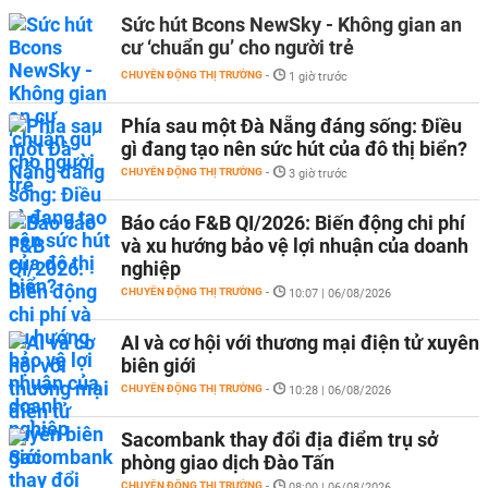
Sức hút Bcons NewSky - Không gian an
cư ‘chuẩn gu’ cho người trẻ
CHUYỂN ĐỘNG THỊ TRƯỜNG
-
1 giờ trước
Phía sau một Đà Nẵng đáng sống: Điều
gì đang tạo nên sức hút của đô thị biển?
CHUYỂN ĐỘNG THỊ TRƯỜNG
-
3 giờ trước
Báo cáo F&B QI/2026: Biến động chi phí
và xu hướng bảo vệ lợi nhuận của doanh
nghiệp
CHUYỂN ĐỘNG THỊ TRƯỜNG
-
10:07 | 06/08/2026
AI và cơ hội với thương mại điện tử xuyên
biên giới
CHUYỂN ĐỘNG THỊ TRƯỜNG
-
10:28 | 06/08/2026
Sacombank thay đổi địa điểm trụ sở
phòng giao dịch Đào Tấn
CHUYỂN ĐỘNG THỊ TRƯỜNG
-
08:00 | 06/08/2026