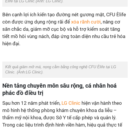
Èlife tại LG Clinic.(Ảnh:
LG Clinic
).
Bên cạnh lợi ích kiến tạo đường nét gương mặt, CFU Èlife
còn được ứng dụng rộng rãi để
xóa rãnh cười
, nâng cơ
săn chắc da, giảm mỡ cục bộ và hỗ trợ kiểm soát tăng
tiết mồ hôi vùng nách, đáp ứng toàn diện nhu cầu trẻ hóa
hiện đại.
Kết quả giảm mỡ má, nọng cằm bằng công nghệ CFU Èlife tại LG
Clinic. (Ảnh:
LG Clinic
).
Nền tảng chuyên môn sâu rộng, cá nhân hoá
phác đồ điều trị
Sạu hơn 12 năm phát triển,
LG Clinic
hiện vận hành theo
mô hình hệ thống phòng khám chuyên khoa da liễu –
thẩm mỹ nội khoa, được Sở Y tế cấp phép và quản lý.
Trong các liệu trình định hình viền hàm, hiệu quả thực tế