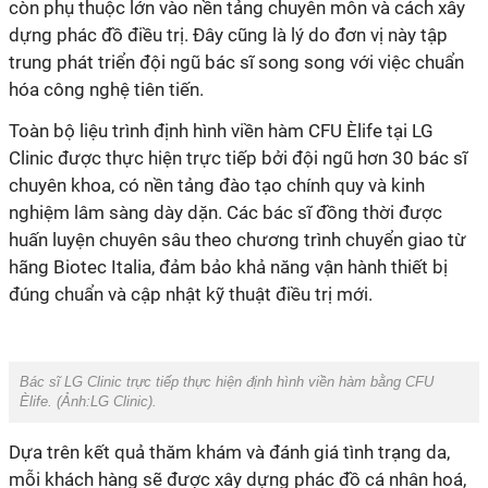
còn phụ thuộc lớn vào nền tảng chuyên môn và cách xây
dựng phác đồ điều trị. Đây cũng là lý do đơn vị này tập
trung phát triển đội ngũ bác sĩ song song với việc chuẩn
hóa công nghệ tiên tiến.
Toàn bộ liệu trình định hình viền hàm CFU Èlife tại LG
Clinic được thực hiện trực tiếp bởi đội ngũ hơn 30 bác sĩ
chuyên khoa, có nền tảng đào tạo chính quy và kinh
nghiệm lâm sàng dày dặn. Các bác sĩ đồng thời được
huấn luyện chuyên sâu theo chương trình chuyển giao từ
hãng Biotec Italia, đảm bảo khả năng vận hành thiết bị
đúng chuẩn và cập nhật kỹ thuật điều trị mới.
Bác sĩ LG Clinic trực tiếp thực hiện định hình viền hàm bằng CFU
Èlife. (Ảnh:
LG Clinic
).
Dựa trên kết quả thăm khám và đánh giá tình trạng da,
mỗi khách hàng sẽ được xây dựng phác đồ cá nhân hoá,