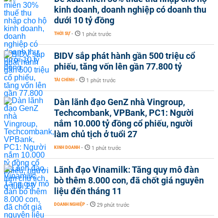
kinh doanh, doanh nghiệp có doanh thu
dưới 10 tỷ đồng
THỜI SỰ
-
1 phút trước
BIDV sắp phát hành gần 500 triệu cổ
phiếu, tăng vốn lên gần 77.800 tỷ
TÀI CHÍNH
-
1 phút trước
Dàn lãnh đạo GenZ nhà Vingroup,
Techcombank, VPBank, PC1: Người
nắm 10.000 tỷ đồng cổ phiếu, người
làm chủ tịch ở tuổi 27
KINH DOANH
-
1 phút trước
Lãnh đạo Vinamilk: Tăng quy mô đàn
bò thêm 8.000 con, đã chốt giá nguyên
liệu đến tháng 11
DOANH NGHIỆP
-
29 phút trước