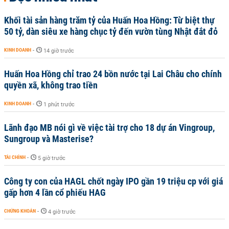
Khối tài sản hàng trăm tỷ của Huấn Hoa Hồng: Từ biệt thự
50 tỷ, dàn siêu xe hàng chục tỷ đến vườn tùng Nhật đắt đỏ
KINH DOANH
-
14 giờ trước
Huấn Hoa Hồng chỉ trao 24 bồn nước tại Lai Châu cho chính
quyền xã, không trao tiền
KINH DOANH
-
1 phút trước
Lãnh đạo MB nói gì về việc tài trợ cho 18 dự án Vingroup,
Sungroup và Masterise?
TÀI CHÍNH
-
5 giờ trước
Công ty con của HAGL chốt ngày IPO gần 19 triệu cp với giá
gấp hơn 4 lần cổ phiếu HAG
CHỨNG KHOÁN
-
4 giờ trước