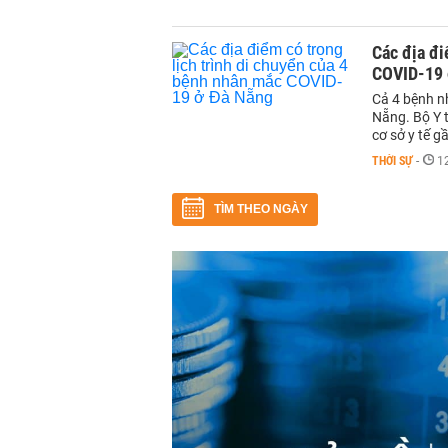
Các địa đi
COVID-19 
Cả 4 bệnh n
Nẵng. Bộ Y t
cơ sở y tế g
THỜI SỰ
-
1
TÌM THEO NGÀY