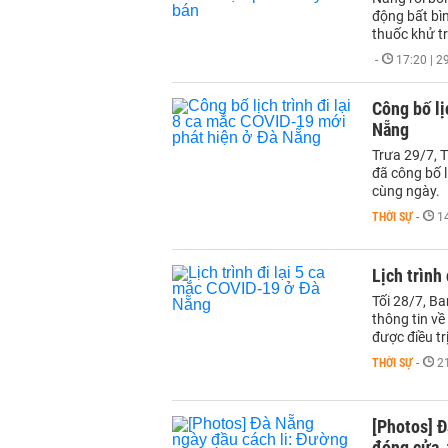
động bất bì
thuốc khử t
-
17:20 | 
Công bố lị
Nẵng
Trưa 29/7, 
đã công bố l
cùng ngày.
THỜI SỰ
-
1
Lịch trình
Tối 28/7, B
thông tin về
được điều tr
THỜI SỰ
-
2
[Photos] Đ
đóng cửa, 