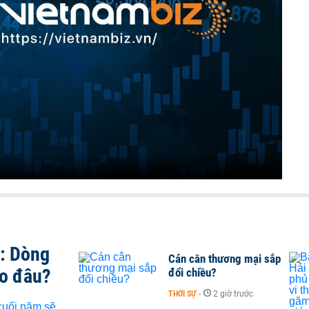
t: Dòng
Cán cân thương mại sắp
ào đâu?
đổi chiều?
THỜI SỰ
-
2 giờ trước