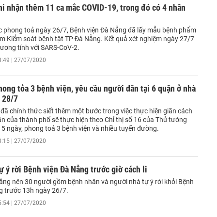
hi nhận thêm 11 ca mắc COVID-19, trong đó có 4 nhân
c phong toả ngày 26/7, Bệnh viện Đà Nẵng đã lấy mẫu bệnh phẩm
̂m Kiểm soát bệnh tật TP Đà Nẵng. Kết quả xét nghiệm ngày 27/7
dương tính với SARS-CoV-2.
8:49 | 27/07/2020
ong tỏa 3 bệnh viện, yêu cầu người dân tại 6 quận ở nhà
 28/7
đã chính thức siết thêm một bước trong việc thực hiện giãn cách
ận của thành phố sẽ thực hiện theo Chỉ thị số 16 của Thủ tướng
15 ngày, phong toả 3 bệnh viện và nhiều tuyến đường.
8:15 | 27/07/2020
ự ý rời Bệnh viện Đà Nẵng trước giờ cách li
 lắng nên 30 người gồm bệnh nhân và người nhà tự ý rời khỏi Bệnh
g trước 13h ngày 26/7.
5:54 | 27/07/2020