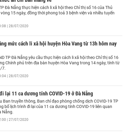
P Đà Nẵng thực hiện cách li xã hội theo Chỉ thị số 16 của Thủ
 vòng 15 ngày, đồng thời phong toả 3 bệnh viện và nhiều tuyến
3:08 | 28/07/2020
âng mức cách li xã hội huyện Hòa Vang từ 13h hôm nay
D TP Đà Nẵng yêu cầu thực hiện cách li xã hội theo Chỉ thị số 16
ng Chính phủ trên địa bàn huyện Hòa Vang trong 14 ngày, tính từ
/7.
3:04 | 28/07/2020
 đi lại 11 ca dương tính COVID-19 ở Đà Nẵng
iểu Ban truyền thông, Ban chỉ đạo phòng chống dịch COVID-19 TP
 bố lịch trình đi lại của 11 ca dương tính COVID-19 liên quan
à Nẵng.
2:00 | 27/07/2020