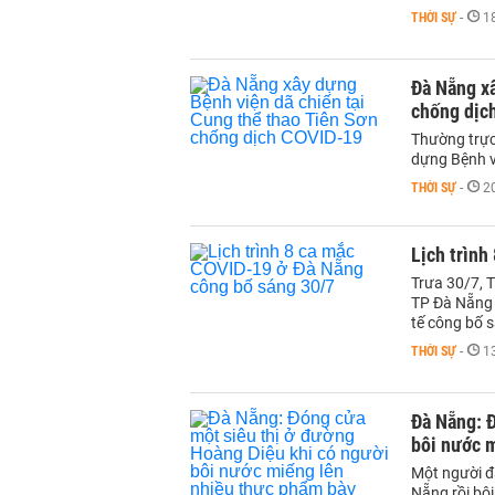
THỜI SỰ
-
1
Đà Nẵng xâ
chống dịc
Thường trực
dựng Bệnh v
THỜI SỰ
-
2
Lịch trình
Trưa 30/7, 
TP Đà Nẵng c
tế công bố 
THỜI SỰ
-
1
Đà Nẵng: Đ
bôi nước 
Một người đ
Nẵng rồi bôi