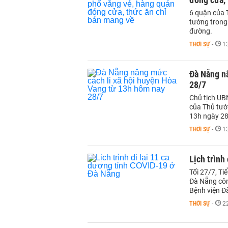
6 quận của T
tướng trong
đường.
THỜI SỰ
-
1
Đà Nẵng n
28/7
Chủ tịch UBN
của Thủ tướ
13h ngày 28
THỜI SỰ
-
1
Lịch trình
Tối 27/7, T
Đà Nẵng công
Bệnh viện Đ
THỜI SỰ
-
2