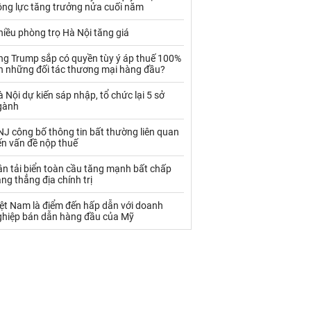
Palladium
Phân bón
ộng lực tăng trưởng nửa cuối năm
Rau - Củ -Quả
Sắt thép
iều phòng trọ Hà Nội tăng giá
Sữa
ng Trump sắp có quyền tùy ý áp thuế 100%
ên những đối tác thương mại hàng đầu?
 Nội dự kiến sáp nhập, tổ chức lại 5 sở
Than
Thức ăn chăn nuôi
gành
Thủy hải sản khác
Tôm
J công bố thông tin bất thường liên quan
ến vấn đề nộp thuế
Vàng
n tải biển toàn cầu tăng mạnh bất chấp
ng thẳng địa chính trị
VLXD khác
Xăng dầu
iệt Nam là điểm đến hấp dẫn với doanh
Xi măng - Clynker
ghiệp bán dẫn hàng đầu của Mỹ