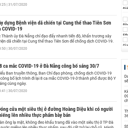
8:25 | 31/07/2020
y dựng Bệnh viện dã chiến tại Cung thể thao Tiên Sơn
h COVID-19
 Thành ủy Đà Nẵng chỉ đạo đẩy nhanh tiến độ, khẩn trương xây
iện dã chiến tại Cung thể thao Tiên Sơn để chống dịch COVID-19.
0:50 | 30/07/2020
 8 ca mắc COVID-19 ở Đà Nẵng công bố sáng 30/7
Tiểu Ban truyền thông, Ban Chỉ đạo phòng, chống dịch COVID-19
Da
ông bố lịch trình đi lại 8 ca mắc COVID-19 ở thành phố được Bộ Y
s
sáng cùng ngày.
3:41 | 30/07/2020
Kế
0
c
óng cửa một siêu thị ở đường Hoàng Diệu khi có người
Th
miếng lên nhiều thực phẩm bày bán
36
àn ông lạ mặt, không đeo khẩu trang đã vào một siêu thị ở TP Đà
SS
 nước miếng lên nhiều thực phẩm, sau đó cất trở lại chỗ cũ. Hành