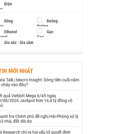
Điện
Đồng
Đường
Ethanol
Gạo
Gia súc - Gia cầm
Giấy
Gỗ
TIN MỚI NHẤT
Hạt điều
Hồ tiêu - Hạt tiêu
ta Talk | Macro Insight: Dòng tiền cuối năm
Khí đốt
ẽ chảy vào đâu?
t quả Vietlott Mega 6/45 ngày
Kim loại khác
Mắc ca
9/08/2026 Jackpot hơn 16,4 tỷ đồng vô
hủ
Muối
Ngũ cốc
anh tra Chính phủ đề nghị Hải Phòng xử lý
Nhựa - Hạt nhựa
3 nhà, đất dôi dư
I Research chỉ ra hai yếu tố quyết định