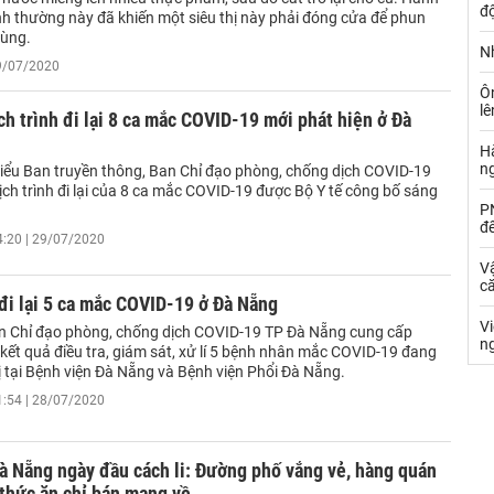
đ
nh thường này đã khiến một siêu thị này phải đóng cửa để phun
rùng.
Nh
29/07/2020
Ô
l
ch trình đi lại 8 ca mắc COVID-19 mới phát hiện ở Đà
Hà
n
Tiểu Ban truyền thông, Ban Chỉ đạo phòng, chống dịch COVID-19
ịch trình đi lại của 8 ca mắc COVID-19 được Bộ Y tế công bố sáng
PN
đ
4:20 | 29/07/2020
Vậ
că
 đi lại 5 ca mắc COVID-19 ở Đà Nẵng
V
an Chỉ đạo phòng, chống dịch COVID-19 TP Đà Nẵng cung cấp
n
 kết quả điều tra, giám sát, xử lí 5 bệnh nhân mắc COVID-19 đang
ị tại Bệnh viện Đà Nẵng và Bệnh viện Phổi Đà Nẵng.
1:54 | 28/07/2020
à Nẵng ngày đầu cách li: Đường phố vắng vẻ, hàng quán
thức ăn chỉ bán mang về