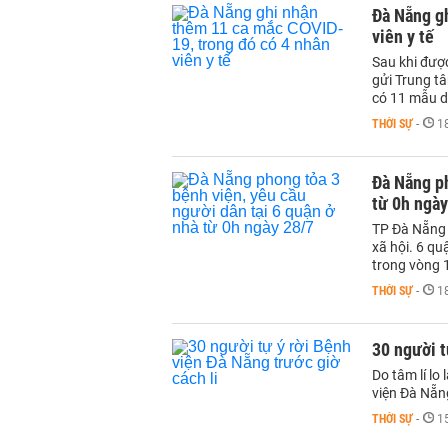
Đà Nẵng g
viên y tế
Sau khi đượ
gửi Trung ta
có 11 mẫu 
THỜI SỰ
-
1
Đà Nẵng ph
từ 0h ngày
TP Đà Nẵng 
xã hội. 6 qu
trong vòng 
THỜI SỰ
-
1
30 người t
Do tâm lí lo
viện Đà Nẵn
THỜI SỰ
-
1