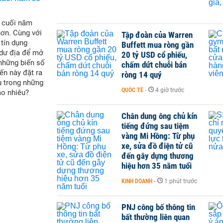
i cuối năm
hơn. Cùng với
Tập đoàn của Warren
 tín dụng
Buffett mua ròng gần
 dư địa để mở
20 tỷ USD cổ phiếu,
 những biến số
chấm dứt chuỗi bán
ến này đặt ra
ròng 14 quý
u trong những
QUỐC TẾ
-
4 giờ trước
ao nhiêu?
Chân dung ông chủ kín
tiếng đứng sau tiệm
vàng Mi Hồng: Từ phụ
xe, sửa đồ điện tử cũ
đến gây dựng thương
hiệu hơn 35 năm tuổi
KINH DOANH
-
1 phút trước
PNJ công bố thông tin
bất thường liên quan