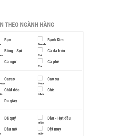
IN THEO NGÀNH HÀNG
Bạc
Bạch Kim
Bông - Sợi
Cá da trơn
Cá ngừ
Cà phê
Cacao
Cao su
Chất dẻo
Chè
Da giày
Đá quý
Dầu - Hạt dầu
Dầu mỏ
Dệt may