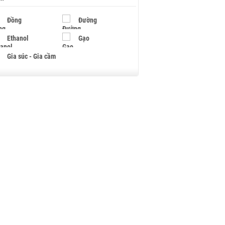
Đồng
Đường
Ethanol
Gạo
Gia súc - Gia cầm
Giấy
Gỗ
Hạt điều
Hồ tiêu - Hạt tiêu
Khí đốt
Kim loại khác
Mắc ca
Muối
Ngũ cốc
Nhựa - Hạt nhựa
Palladium
Phân bón