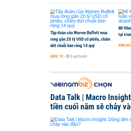
Mi Hồng
Tập đoàn của Warren Buffett mua
tại tro
ròng gần 20 tỷ USD cổ phiếu, chấm
dứt chuỗi bán ròng 14 quý
KINH D
QUỐC TẾ
-
5 giờ trước
Data Talk | Macro Insigh
tiền cuối năm sẽ chảy v