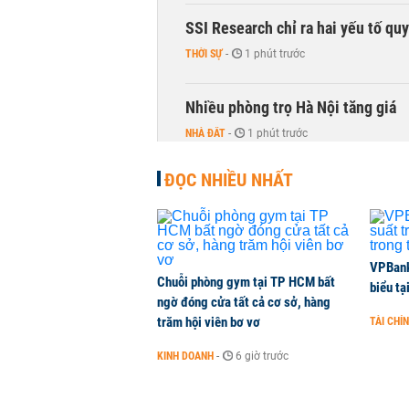
SSI Research chỉ ra hai yếu tố qu
THỜI SỰ
-
1 phút trước
Nhiều phòng trọ Hà Nội tăng giá
NHÀ ĐẤT
-
1 phút trước
ĐỌC NHIỀU NHẤT
Ông Trump sắp có quyền tùy ý áp 
QUỐC TẾ
-
1 phút trước
Hà Nội dự kiến sáp nhập, tổ chức 
VPBank 
Chuỗi phòng gym tại TP HCM bất
biểu tạ
THỜI SỰ
-
1 phút trước
ngờ đóng cửa tất cả cơ sở, hàng
trăm hội viên bơ vơ
TÀI CHÍ
PNJ công bố thông tin bất thường
KINH DOANH
-
6 giờ trước
KINH DOANH
-
1 phút trước