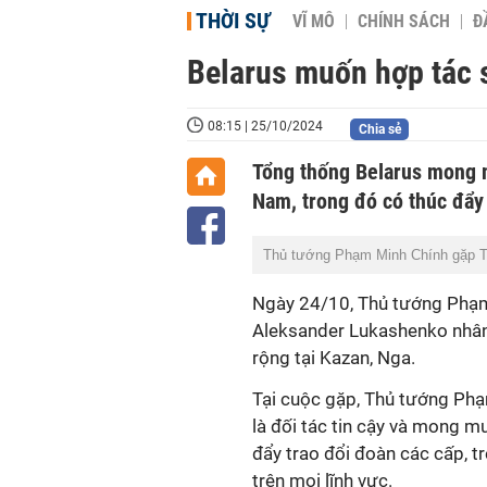
THỜI SỰ
VĨ MÔ
CHÍNH SÁCH
Đ
Belarus muốn hợp tác s
08:15 | 25/10/2024
Chia sẻ
Tổng thống Belarus mong mu
Nam, trong đó có thúc đẩy 
Thủ tướng Phạm Minh Chính gặp T
Ngày 24/10, Thủ tướng Phạm
Aleksander Lukashenko nhân
rộng tại Kazan, Nga.
Tại cuộc gặp, Thủ tướng Phạ
là đối tác tin cậy và mong m
đẩy trao đổi đoàn các cấp, t
trên mọi lĩnh vực.