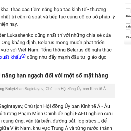
khai thác các tiềm năng hợp tác kinh tế - thương
nhất trí cần rà soát và tiếp tục củng cố cơ sở pháp lý
iện nay.
er Lukashenko cũng nhất trí với những chia sẻ của
 Ông khẳng định, Belarus mong muốn phát triển
h vực với Việt Nam. Tổng thống Belarus đề nghị thúc
xuất khẩu
cũng như đẩy mạnh đầu tư, giáo dục,
U nâng hạn ngạch đối với một số mặt hàng
g Bakytzhan Sagintayev, Chủ tịch Hội đồng Ủy ban Kinh tế Á -
Sagintayev, Chủ tịch Hội đồng Ủy ban Kinh tế Á - Âu
Thủ tướng Phạm Minh Chính đề nghị EAEU nghiên cứu
 cung ứng, vận tải biển, đường sắt, logistics... để
giữa Việt Nam, khu vực Trung Á và từng nước thành