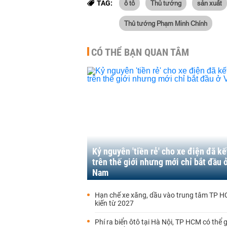
ô tô
Thủ tướng
sản xuất
TAG:
Thủ tướng Phạm Minh Chính
CÓ THỂ BẠN QUAN TÂM
Kỷ nguyên 'tiền rẻ' cho xe điện đã kế
trên thế giới nhưng mới chỉ bắt đầu 
Nam
Hạn chế xe xăng, dầu vào trung tâm TP 
kiến từ 2027
Phí ra biển ôtô tại Hà Nội, TP HCM có thể