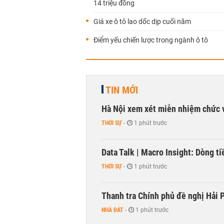
14 triệu đồng
Giá xe ô tô lao dốc dịp cuối năm
Điểm yếu chiến lược trong ngành ô tô
TIN MỚI
Hà Nội xem xét miễn nhiệm chức 
THỜI SỰ
-
1 phút trước
Data Talk | Macro Insight: Dòng t
THỜI SỰ
-
1 phút trước
Thanh tra Chính phủ đề nghị Hải P
NHÀ ĐẤT
-
1 phút trước