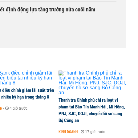
yết định động lực tăng trưởng nửa cuối năm
thuế 100% lên những đối tác thương mại hàng đầu?
lại 5 sở ngành
điều chỉnh giảm lãi suất trên
i nhiều kỳ hạn trong tháng 8
Thanh tra Chính phủ chỉ ra loạt vi
phạm tại Bảo Tín Mạnh Hải, Mi Hồng,
NH
-
4 giờ trước
PNJ, SJC, DOJI, chuyển hồ sơ sang
 liên quan đến vấn đề nộp thuế
Bộ Công an
KINH DOANH
-
17 giờ trước