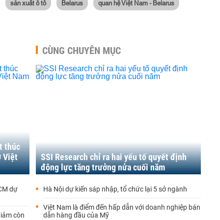
sản xuất ô tô
Belarus
quan hệ Việt Nam - Belarus
CÙNG CHUYÊN MỤC
t thúc
ở Việt
SSI Research chỉ ra hai yếu tố quyết định
động lực tăng trưởng nửa cuối năm
HCM dự
Hà Nội dự kiến sáp nhập, tổ chức lại 5 sở ngành
Việt Nam là điểm đến hấp dẫn với doanh nghiệp bán
 giảm còn
dẫn hàng đầu của Mỹ