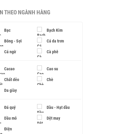
IN THEO NGÀNH HÀNG
Bạc
Bạch Kim
Bông - Sợi
Cá da trơn
Cá ngừ
Cà phê
Cacao
Cao su
Chất dẻo
Chè
Da giày
Đá quý
Dầu - Hạt dầu
Dầu mỏ
Dệt may
Điện