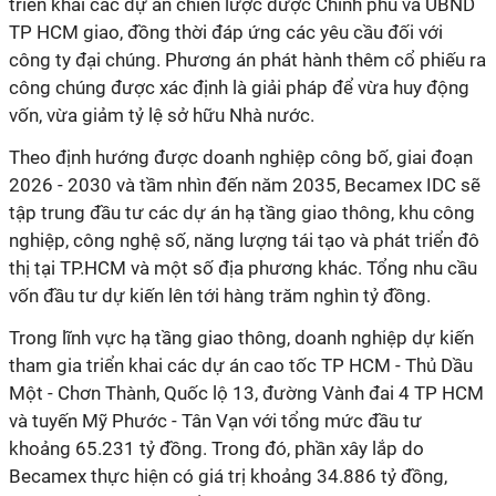
triển khai các dự án chiến lược được Chính phủ và UBND
TP HCM giao, đồng thời đáp ứng các yêu cầu đối với
công ty đại chúng. Phương án phát hành thêm cổ phiếu ra
công chúng được xác định là giải pháp để vừa huy động
vốn, vừa giảm tỷ lệ sở hữu Nhà nước.
Theo định hướng được doanh nghiệp công bố, giai đoạn
2026 - 2030 và tầm nhìn đến năm 2035, Becamex IDC sẽ
tập trung đầu tư các dự án hạ tầng giao thông, khu công
nghiệp, công nghệ số, năng lượng tái tạo và phát triển đô
thị tại TP.HCM và một số địa phương khác. Tổng nhu cầu
vốn đầu tư dự kiến lên tới hàng trăm nghìn tỷ đồng.
Trong lĩnh vực hạ tầng giao thông, doanh nghiệp dự kiến
tham gia triển khai các dự án cao tốc TP HCM - Thủ Dầu
Một - Chơn Thành, Quốc lộ 13, đường Vành đai 4 TP HCM
và tuyến Mỹ Phước - Tân Vạn với tổng mức đầu tư
khoảng 65.231 tỷ đồng. Trong đó, phần xây lắp do
Becamex thực hiện có giá trị khoảng 34.886 tỷ đồng,