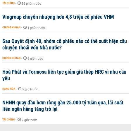
TÀI CHÍNH
-
36 phút trước
Vingroup chuyển nhượng hơn 4,8 triệu cổ phiếu VHM
CHỨNG KHOÁN
-
1 phút trước
Sau Quyết định 40, nhóm cổ phiếu nào có thể xuất hiện câu
chuyện thoái vốn Nhà nước?
CHỨNG KHOÁN
-
6 giờ trước
Hoà Phát và Formosa liên tục giảm giá thép HRC vì nhu cầu
yếu
HÀNG HÓA
-
5 giờ trước
NHNN quay đầu bơm ròng gần 25.000 tỷ tuần qua, lãi suất
liên ngân hàng tăng trở lại
TÀI CHÍNH
-
7 giờ trước