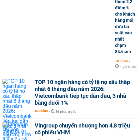
thêm 2,2
điểm %
cho khách
hàng mới,
đưa lãi
suất cao
nhất
chạm
8%/năm
TÀI CHÍNH
-
4 giờ trước
TOP 10 ngân hàng có tỷ lệ nợ xấu thấp
nhất 6 tháng đầu năm 2026:
Vietcombank tiếp tục dẫn đầu, 3 nhà
băng dưới 1%
TÀI CHÍNH
-
36 phút trước
Vingroup chuyển nhượng hơn 4,8 triệu
cổ phiếu VHM