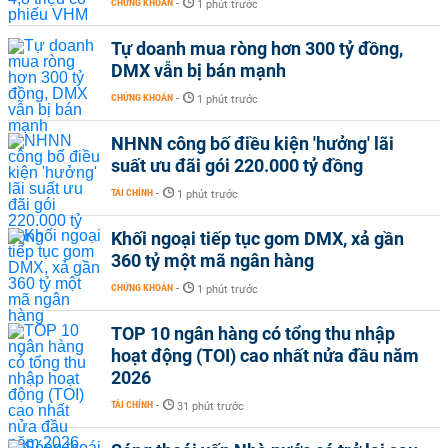
CHỨNG KHOÁN
-
1 phút trước
Tự doanh mua ròng hơn 300 tỷ đồng,
DMX vẫn bị bán mạnh
CHỨNG KHOÁN
-
1 phút trước
NHNN công bố điều kiện 'hưởng' lãi
suất ưu đãi gói 220.000 tỷ đồng
TÀI CHÍNH
-
1 phút trước
Khối ngoại tiếp tục gom DMX, xả gần
360 tỷ một mã ngân hàng
CHỨNG KHOÁN
-
1 phút trước
TOP 10 ngân hàng có tổng thu nhập
hoạt động (TOI) cao nhất nửa đầu năm
2026
TÀI CHÍNH
-
31 phút trước