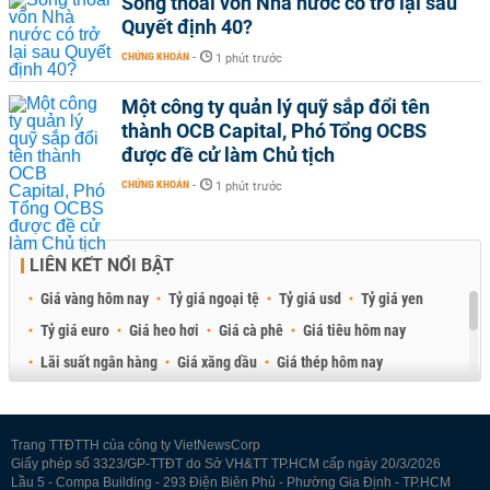
Sóng thoái vốn Nhà nước có trở lại sau
Quyết định 40?
CHỨNG KHOÁN
-
1 phút trước
Một công ty quản lý quỹ sắp đổi tên
thành OCB Capital, Phó Tổng OCBS
được đề cử làm Chủ tịch
CHỨNG KHOÁN
-
1 phút trước
LIÊN KẾT NỔI BẬT
Giá vàng hôm nay
Tỷ giá ngoại tệ
Tỷ giá usd
Tỷ giá yen
Tỷ giá euro
Giá heo hơi
Giá cà phê
Giá tiêu hôm nay
Lãi suất ngân hàng
Giá xăng dầu
Giá thép hôm nay
Giá sầu riêng
Giá thịt heo
Giá gạo
Giá cao su
Best Retail Brokers
Diễn đàn đầu tư Việt Nam 2026
Trang TTĐTTH của công ty VietNewsCorp
Giấy phép số 3323/GP-TTĐT do Sở VH&TT TP.HCM cấp ngày 20/3/2026
Lầu 5 - Compa Building - 293 Điện Biên Phủ - Phường Gia Định - TP.HCM