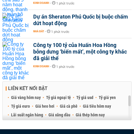
KINH DOANH
-
1 phút trước
Dự án Sheraton Phú Quốc bị buộc chấm
dứt hoạt động
NHÀ ĐẤT
-
1 phút trước
Công ty 100 tỷ của Huấn Hoa Hồng
bỗng dưng ‘biến mất’, một công ty khác
đã giải thể
KINH DOANH
-
1 phút trước
LIÊN KẾT NỔI BẬT
Giá vàng hôm nay
Tỷ giá ngoại tệ
Tỷ giá usd
Tỷ giá yen
Tỷ giá euro
Giá heo hơi
Giá cà phê
Giá tiêu hôm nay
Lãi suất ngân hàng
Giá xăng dầu
Giá thép hôm nay
Giá sầu riêng
Giá thịt heo
Giá gạo
Giá cao su
Best Retail Brokers
Diễn đàn đầu tư Việt Nam 2026