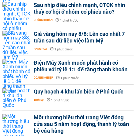
Sau nhịp điều chỉnh mạnh, CTCK nhìn
thấy cơ hội ở nhóm cổ phiếu nào?
CHỨNG KHOÁN
-
1 phút trước
Giá vàng hôm nay 8/8: Lên cao nhất 7
tuần sau dữ liệu việc làm Mỹ
HÀNG HÓA
-
1 phút trước
Điện Máy Xanh muốn phát hành cổ
phiếu với tỷ lệ 1:1 để tăng thanh khoản
DOANH NGHIỆP
-
1 phút trước
Quy hoạch 4 khu lấn biển ở Phú Quốc
THỜI SỰ
-
1 phút trước
Một thương hiệu thời trang Việt đóng
cửa sau 5 năm hoạt động, thanh lý toàn
bộ cửa hàng